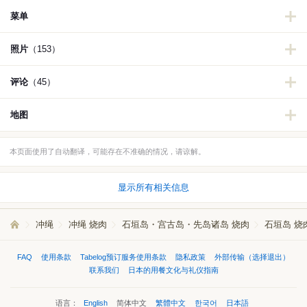
菜单
照片
（153）
评论
（45）
地图
本页面使用了自动翻译，可能存在不准确的情况，请谅解。
显示所有相关信息
冲绳
冲绳 烧肉
石垣岛・宫古岛・先岛诸岛 烧肉
石垣岛 烧
FAQ
使用条款
Tabelog预订服务使用条款
隐私政策
外部传输（选择退出）
联系我们
日本的用餐文化与礼仪指南
语言：
English
简体中文
繁體中文
한국어
日本語