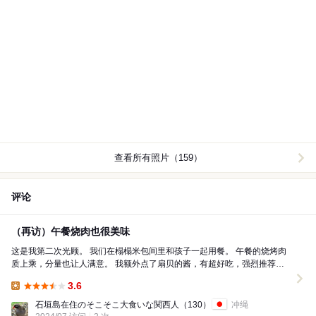
查看所有照片（159）
评论
（再访）午餐烧肉也很美味
这是我第二次光顾。 我们在榻榻米包间里和孩子一起用餐。 午餐的烧烤肉
质上乘，分量也让人满意。 我额外点了扇贝的酱，有超好吃，强烈推荐。
我还会再来的！
3.6
Lunch:
石垣島在住のそこそこ大食いな関西人
（130）
冲绳