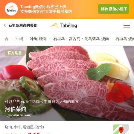
Tabelog微信小程序已上线
跳转​ 微信小程序​
支持微信支付/大陆手机可预约
石垣岛周边的美食
冲绳
冲绳 烧肉
石垣岛・宫古岛・先岛诸岛 烧肉
石垣岛 烧
官方消息
可以品尝石垣牛烤肉和牛排鲜为人知的地方
河伯菜館
（Kohaku Saikan）
烧肉, 牛排, 居酒屋 (酒馆)