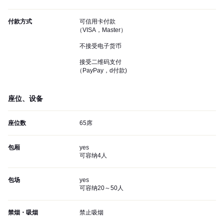
付款方式
可信用卡付款
（VISA，Master）
不接受电子货币
接受二维码支付
（PayPay，d付款)
座位、设备
座位数
65席
包厢
yes
可容纳4人
包场
yes
可容纳20～50人
禁烟・吸烟
禁止吸烟