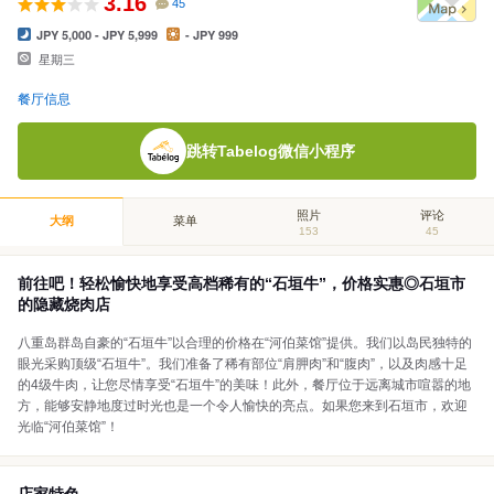
3.16
45
JPY 5,000 - JPY 5,999
- JPY 999
星期三
餐厅信息
跳转Tabelog微信小程序
照片
评论
大纲
菜单
153
45
前往吧！轻松愉快地享受高档稀有的“石垣牛”，价格实惠◎石垣市
的隐藏烧肉店
八重岛群岛自豪的“石垣牛”以合理的价格在“河伯菜馆”提供。我们以岛民独特的
眼光采购顶级“石垣牛”。我们准备了稀有部位“肩胛肉”和“腹肉”，以及肉感十足
的4级牛肉，让您尽情享受“石垣牛”的美味！此外，餐厅位于远离城市喧嚣的地
方，能够安静地度过时光也是一个令人愉快的亮点。如果您来到石垣市，欢迎
光临“河伯菜馆”！
店家特色