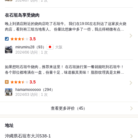
2024/07 访问
2 次
在石垣岛享受烧肉
晚上到酒店附近的烧肉店吃了石垣牛。 我们在19:00左右到达了这家炭火烧
肉店，看到有三组当地客人。 份量比想象中多了一些，我点得稍微有点
多，结果吃得肚子很饱。 虽然忘记拍照，但阿古...
3.5
Dinner:
mirumiru28
（93）
大阪
2024/06 访问
1 次
如果想吃石垣牛烧肉，推荐来这里！ 在石垣旅行第一餐就能吃到石垣牛！
各个部位都堆满在一盘，份量十足，味道极其美味！ 脂肪纹理真是太棒
了！ 还有最棒的小菜——花枝酱也很不错！
3.5
Lunch:
hamamoooooo
（294）
2024/03 访问
1 次
查看更多评价（45）
地址
沖縄県石垣市大川538-1