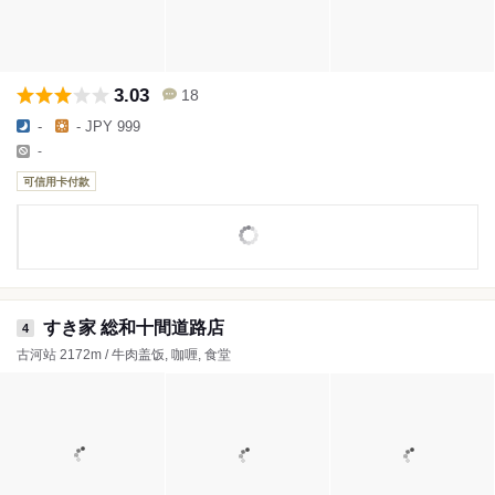
3.03
18
-
- JPY 999
-
可信用卡付款
すき家 総和十間道路店
4
古河站 2172m / 牛肉盖饭, 咖喱, 食堂