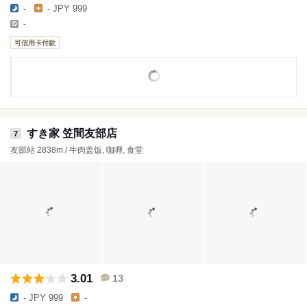
-
- JPY 999
-
可信用卡付款
すき家 笠間友部店
7
友部站 2838m / 牛肉盖饭, 咖喱, 食堂
3.01
13
- JPY 999
-