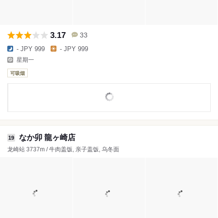
3.17
33
- JPY 999
- JPY 999
星期一
可吸烟
なか卯 龍ヶ崎店
19
龙崎站 3737m / 牛肉盖饭, 亲子盖饭, 乌冬面