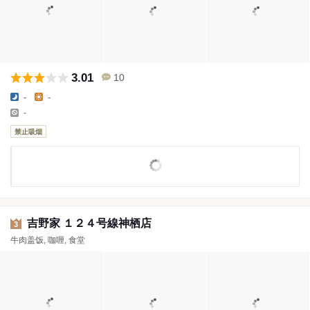
3.01
10
-
-
-
禁止吸烟
吉野家 １２４号線神栖店
3
牛肉盖饭, 咖喱, 食堂