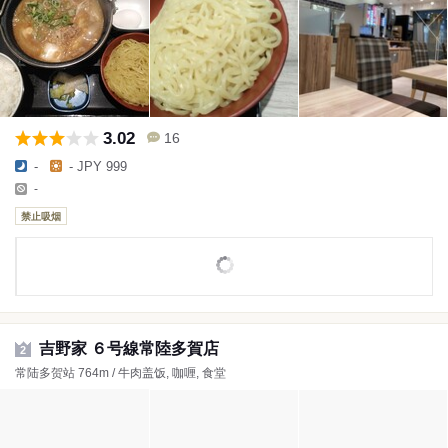
3.02
16
-
- JPY 999
-
禁止吸烟
吉野家 ６号線常陸多賀店
2
常陆多贺站 764m / 牛肉盖饭, 咖喱, 食堂