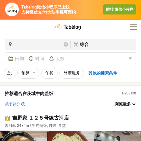
Tabelog微信小程序已上线
跳转​ 微信小程序​
支持微信支付/大陆手机可预约
综合
日期
时间
人数
预算
午餐
外带服务
其他的搜索条件
推荐适合在
茨城
牛肉盖饭
1-20 /128
浏览最多
关于评分
吉野家 １２５号線古河店
1
古河站 2474m / 牛肉盖饭, 咖喱, 食堂