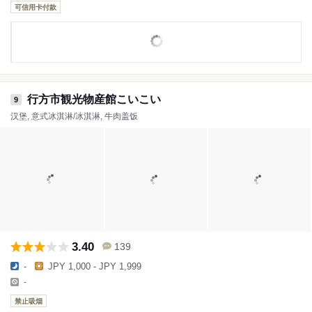
可信用卡付款
行方市観光物産館こいこい
9
汉堡, 意式冰淇淋/冰淇淋, 牛肉盖饭
3.40
139
-
JPY 1,000 - JPY 1,999
-
禁止吸烟