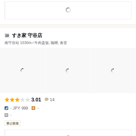
すき家 守谷店
10
南守谷站 1030m / 牛肉盖饭, 咖喱, 食堂
3.01
14
- JPY 999
-
-
禁止吸烟