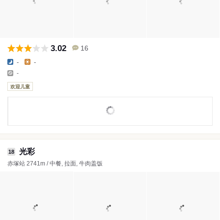
3.02
16
-
-
-
欢迎儿童
光彩
18
赤塚站 2741m / 中餐, 拉面, 牛肉盖饭