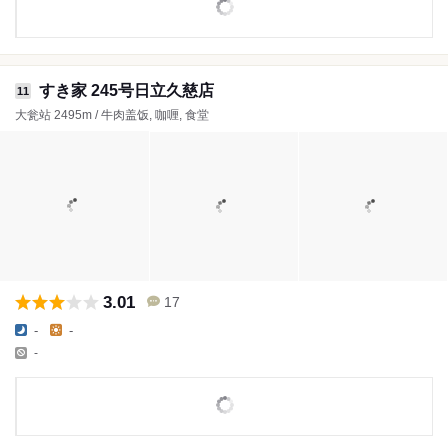
すき家 245号日立久慈店
11
大瓮站 2495m / 牛肉盖饭, 咖喱, 食堂
3.01
17
-
-
-