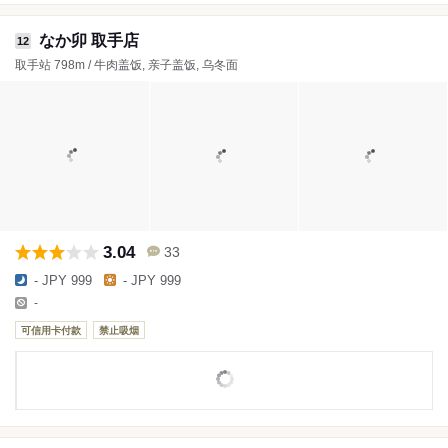
なか卯 取手店
12
取手站 798m / 牛肉盖饭, 亲子盖饭, 乌冬面
3.04
33
- JPY 999
- JPY 999
-
可信用卡付款
禁止吸烟