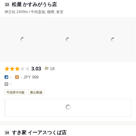
松屋 かすみがうら店
13
神立站 2409m / 牛肉盖饭, 咖喱, 食堂
3.03
18
-
- JPY 999
-
可信用卡付款
禁止吸烟
すき家 イーアスつくば店
14