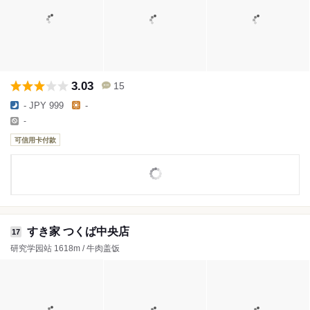
3.03
15
- JPY 999
-
-
可信用卡付款
すき家 つくば中央店
17
研究学园站 1618m / 牛肉盖饭