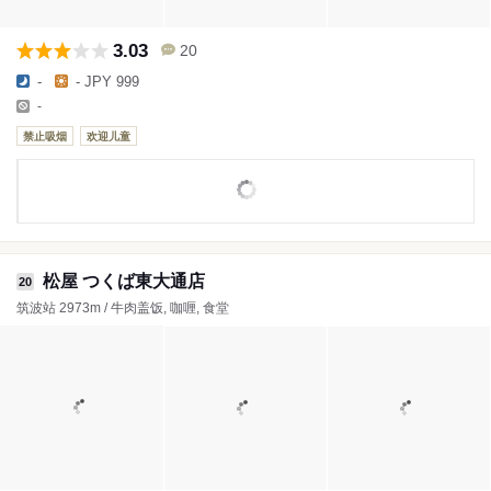
3.03
20
-
- JPY 999
-
禁止吸烟
欢迎儿童
松屋 つくば東大通店
20
筑波站 2973m / 牛肉盖饭, 咖喱, 食堂