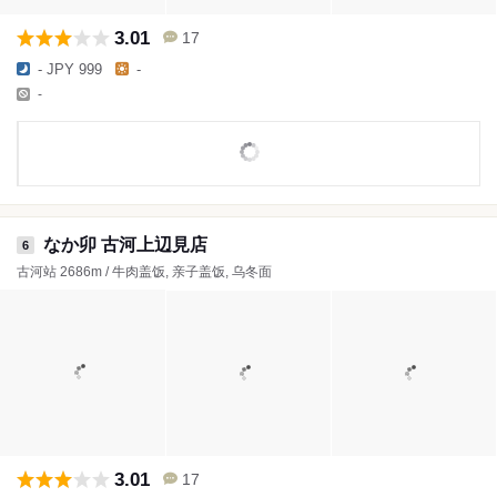
3.01
17
- JPY 999
-
-
なか卯 古河上辺見店
6
古河站 2686m / 牛肉盖饭, 亲子盖饭, 乌冬面
3.01
17