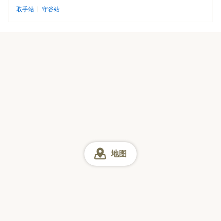
取手站
守谷站
地图
茨城
茨城 牛肉盖饭
在线预订
FAQ
使用条款
Tabelog预订服务使用条款
隐私政策
外部传输（选择退出）