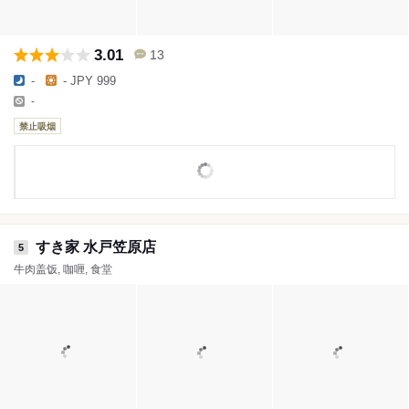
3.01
13
-
- JPY 999
-
禁止吸烟
すき家 水戸笠原店
5
牛肉盖饭, 咖喱, 食堂