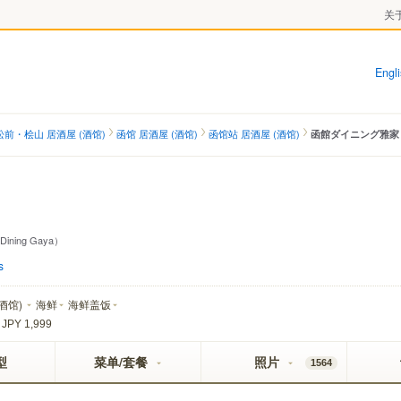
关于
Engl
前・桧山 居酒屋 (酒馆)
函馆 居酒屋 (酒馆)
函馆站 居酒屋 (酒馆)
函館ダイニング雅家
Dining Gaya）
s
(酒馆)
海鲜
海鲜盖饭
 JPY 1,999
型
菜单/套餐
照片
1564