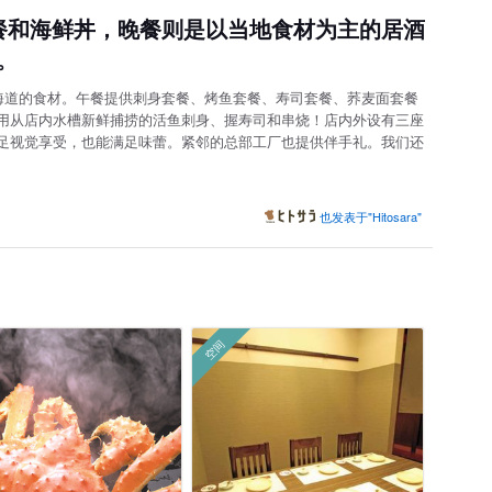
餐和海鲜丼，晚餐则是以当地食材为主的居酒
。
北海道的食材。午餐提供刺身套餐、烤鱼套餐、寿司套餐、荞麦面套餐
用从店内水槽新鲜捕捞的活鱼刺身、握寿司和串烧！店内外设有三座
足视觉享受，也能满足味蕾。紧邻的总部工厂也提供伴手礼。我们还
也发表于"Hitosara"
空间