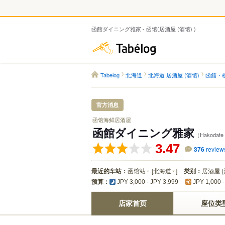
函館ダイニング雅家 - 函馆(居酒屋 (酒馆) )
Tabelog
Tabelog
北海道
北海道 居酒屋 (酒馆)
函舘・松
官方消息
函馆海鲜居酒屋
函館ダイニング雅家
（Hakodate 
3.47
376
review
最近的车站：
函馆站
[
北海道
]
类别：
居酒屋 
预算：
JPY 3,000 - JPY 3,999
JPY 1,000 -
店家首页
座位类