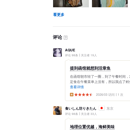
看更多
评论
？
AQUE
评论 98条
关注者 19人
提到函馆就想到活章鱼
在函馆朝市转了一圈，到了午餐时间，
定食在午餐菜单上没有，所以我点了鳕鱼
查看详情
2026/03 访问
1 次
食いしん坊りきたん
东京
评论 98条
关注者 33人
地理位置优越，海鲜美味