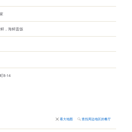
家
，海鲜，海鲜盖饭
8-14
看大地图
查找周边地区的餐厅