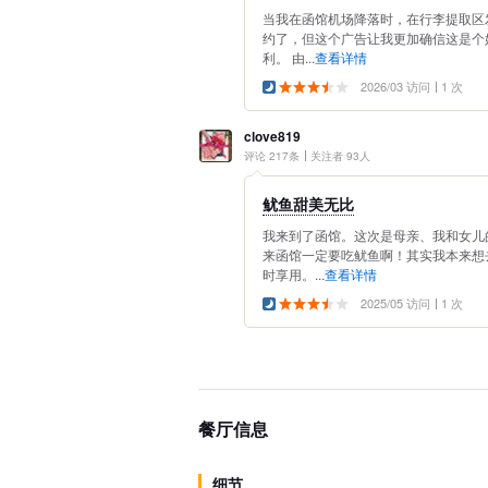
当我在函馆机场降落时，在行李提取区
约了，但这个广告让我更加确信这是个
利。 由...
查看详情
2026/03 访问
1 次
clove819
评论 217条
关注者 93人
鱿鱼甜美无比
我来到了函馆。这次是母亲、我和女儿
来函馆一定要吃鱿鱼啊！其实我本来想
时享用。...
查看详情
2025/05 访问
1 次
餐厅信息
细节