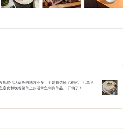
发现提供活章鱼的地方不多，于是我选择了雅家。 活章鱼
定食和晚餐菜单上的活章鱼刺身单品。 开动了！ ...