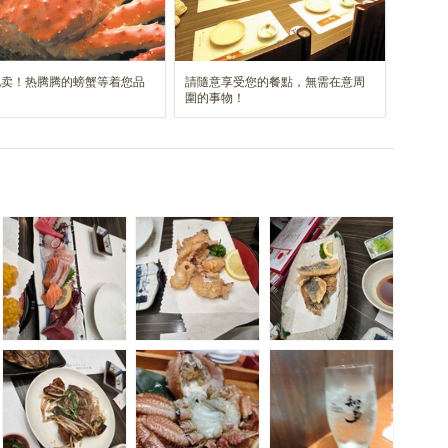
现卖！热腾腾的螃蟹等着您品
請隨意享受您的餐點，無需在意周
！
圍的事物！