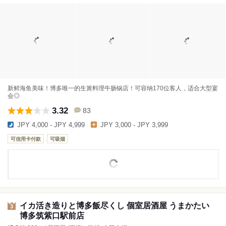
新鲜海鱼美味！博多唯一的生簀料理牛肠锅店！可容纳170位客人，适合大型宴
会◎
3.32
83
JPY 4,000 - JPY 4,999
JPY 3,000 - JPY 3,999
可信用卡付款
可吸烟
イカ活き造りと博多飯尽くし 個室居酒屋 うまかたい
3
博多筑紫口駅前店