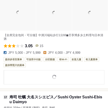
【全席完全包间・可分烟】中洲川端站步行1分钟◼︎尽享博多乡土料理与日本清
酒
3.05
15
JPY 5,000 - JPY 5,999
JPY 4,000 - JPY 4,999
提供多语言菜单
可信用卡付款
分区吸烟
有Wi-Fi
欢迎儿童
有儿童菜单
提供带照片的菜单
寿司 牡蠣 大名スシエビス／Sushi Oyster Sushi-Ebis
17
u Daimyo
赤坂站 359m / 居酒屋 (酒馆) , 寿司, 海鲜