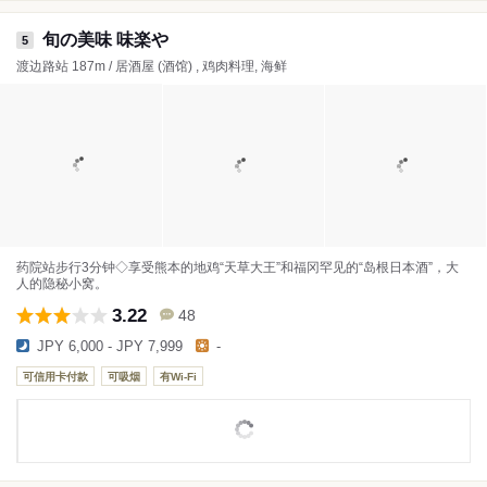
旬の美味 味楽や
5
渡边路站 187m / 居酒屋 (酒馆) , 鸡肉料理, 海鲜
药院站步行3分钟◇享受熊本的地鸡“天草大王”和福冈罕见的“岛根日本酒”，大
人的隐秘小窝。
3.22
48
JPY 6,000 - JPY 7,999
-
可信用卡付款
可吸烟
有Wi-Fi