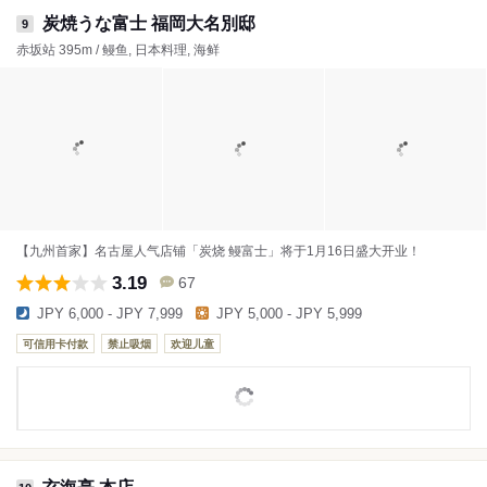
炭焼うな富士 福岡大名別邸
9
赤坂站 395m / 鳗鱼, 日本料理, 海鲜
【九州首家】名古屋人气店铺「炭烧 鳗富士」将于1月16日盛大开业！
3.19
67
JPY 6,000 - JPY 7,999
JPY 5,000 - JPY 5,999
可信用卡付款
禁止吸烟
欢迎儿童