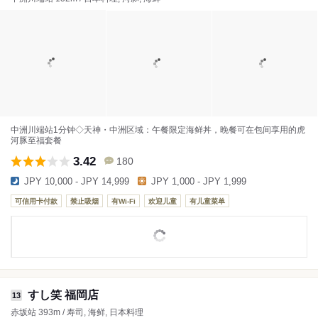
中洲川端站1分钟◇天神・中洲区域：午餐限定海鲜丼，晚餐可在包间享用的虎
河豚至福套餐
3.42
180
JPY 10,000 - JPY 14,999
JPY 1,000 - JPY 1,999
可信用卡付款
禁止吸烟
有Wi-Fi
欢迎儿童
有儿童菜单
すし笑 福岡店
13
赤坂站 393m / 寿司, 海鲜, 日本料理