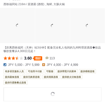
西铁福冈站 216m / 居酒屋 (酒馆) , 海鲜, 大肠火锅
【距离西铁福冈（天神）站3分钟】配备完全私人包间的九州料理居酒屋◆饮品
畅饮套餐从4,300日元起！
3.60
113
很好
JPY 5,000 - JPY 5,999
JPY 4,000 - JPY 4,999
有多语言服务人员
可信用卡付款
可吸烟
提供带照片的菜单
提供维根选项
提供蔬食选项
提供无麸质选项
提供清真选项
提供犹太洁食选项
提供印度教餐点选项