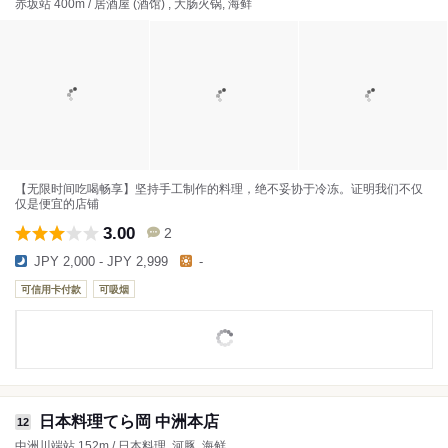
赤坂站 400m / 居酒屋 (酒馆) , 大肠火锅, 海鲜
【无限时间吃喝畅享】坚持手工制作的料理，绝不妥协于冷冻。证明我们不仅
仅是便宜的店铺
3.00
2
JPY 2,000 - JPY 2,999
-
可信用卡付款
可吸烟
日本料理てら岡 中洲本店
12
中洲川端站 152m / 日本料理, 河豚, 海鲜