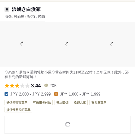
浜焼き白浜家
6
海鲜, 居酒屋 (酒馆) , 烤肉
◇糸岛可尽情享受的牡蛎小屋◇营业时间为11时至22时！全年无休！此外，还
有糸岛的新鲜海鲜！
3.44
205
JPY 2,000 - JPY 2,999
JPY 1,000 - JPY 1,999
提供多语言菜单
可信用卡付款
禁止吸烟
欢迎儿童
有儿童菜单
提供带照片的菜单