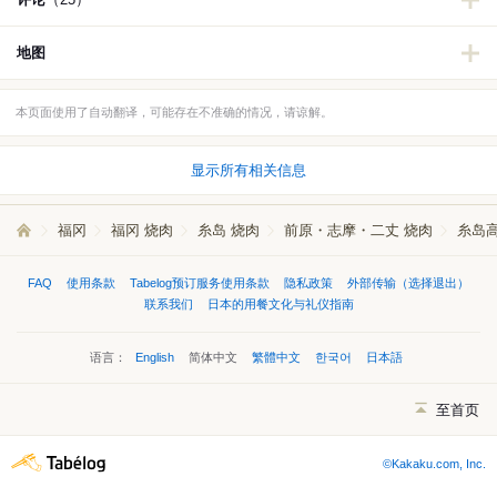
地图
本页面使用了自动翻译，可能存在不准确的情况，请谅解。
显示所有相关信息
福冈
福冈 烧肉
糸岛 烧肉
前原・志摩・二丈 烧肉
糸岛高
FAQ
使用条款
Tabelog预订服务使用条款
隐私政策
外部传输（选择退出）
联系我们
日本的用餐文化与礼仪指南
语言：
English
简体中文
繁體中文
한국어
日本語
至首页
©Kakaku.com, Inc.