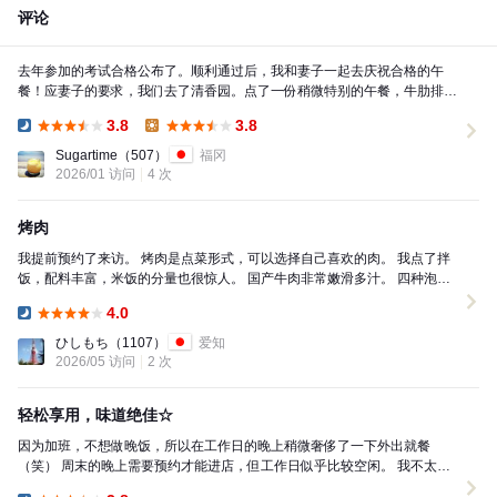
评论
去年参加的考试合格公布了。顺利通过后，我和妻子一起去庆祝合格的午
餐！应妻子的要求，我们去了清香园。点了一份稍微特别的午餐，牛肋排午
餐1700日元和牛肉午餐1900日元，另外还加了牛...
3.8
3.8
Dinner:
Lunch:
Sugartime
（507）
福冈
2026/01 访问
4 次
烤肉
我提前预约了来访。 烤肉是点菜形式，可以选择自己喜欢的肉。 我点了拌
饭，配料丰富，米饭的分量也很惊人。 国产牛肉非常嫩滑多汁。 四种泡菜
的辣度适中，黄瓜、白菜、白萝卜和山药都很好吃...
4.0
Dinner:
ひしもち
（1107）
爱知
2026/05 访问
2 次
轻松享用，味道绝佳☆
因为加班，不想做晚饭，所以在工作日的晚上稍微奢侈了一下外出就餐
（笑） 周末的晚上需要预约才能进店，但工作日似乎比较空闲。 我不太喜
欢拼盘，所以点了单品。 ◎上等肉 ◯超辣肋排 ◎腹...