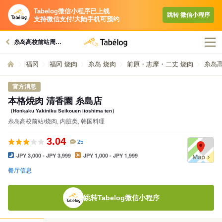
Tabelog微信小程序已上线
跳转​ 微信小程序​
支持微信支付/大陆手机可预约
糸岛高校前站周边的美食
福冈
福冈 烧肉
糸岛 烧肉
前原・志摩・二丈 烧肉
糸岛高
官方消息
本格焼肉 清香園 糸島店
（Honkaku Yakiniku Seikouen itoshima ten）
糸岛高校前站/烧肉, 内脏类, 韩国料理
3.04
25
JPY 3,000 - JPY 3,999
JPY 1,000 - JPY 1,999
餐厅信息
跳转Tabelog微信小程序