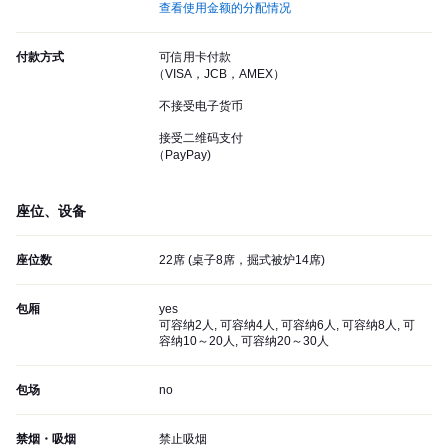
查看使用金额的分配情况
付款方式
可信用卡付款
（VISA，JCB，AMEX）
不接受电子货币
接受二维码支付
（PayPay)
座位、设备
座位数
22席 (桌子8席，掘式被炉14席)
包厢
yes
可容纳2人, 可容纳4人, 可容纳6人, 可容纳8人, 可
容纳10～20人, 可容纳20～30人
包场
no
禁烟・吸烟
禁止吸烟