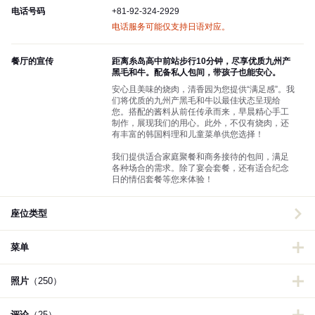
电话号码
+81-92-324-2929
电话服务可能仅支持日语对应。
餐厅的宣传
距离糸岛高中前站步行10分钟，尽享优质九州产
黑毛和牛。配备私人包间，带孩子也能安心。
安心且美味的烧肉，清香园为您提供“满足感”。我
们将优质的九州产黑毛和牛以最佳状态呈现给
您。搭配的酱料从前任传承而来，早晨精心手工
制作，展现我们的用心。此外，不仅有烧肉，还
有丰富的韩国料理和儿童菜单供您选择！
我们提供适合家庭聚餐和商务接待的包间，满足
各种场合的需求。除了宴会套餐，还有适合纪念
日的情侣套餐等您来体验！
座位类型
菜单
照片
（250）
评论
（25）