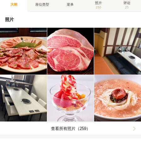
照片
评论
大纲
座位类型
菜单
250
25
照片
查看所有照片（259）