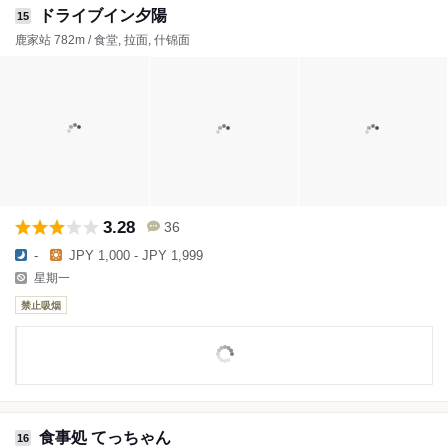
ドライブイン夕陽‎
15
鹿家站 782m / 食堂, 拉面, 什锦面
3.28
36
-
JPY 1,000 - JPY 1,999
星期一
禁止吸烟
食事処 てっちゃん
16