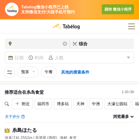
Tabelog微信小程序已上线
跳转​ 微信小程序​
支持微信支付/大陆手机可预约
综合
日期
时间
人数
预算
午餐
其他的搜索条件
推荐适合在
糸岛
食堂
1-20 /30
附近
福冈市
博多站
天神
中洲
大濠公园站
福
浏览最多
关于评分
糸島ほたる
1
波多江站 2552m / 居酒屋 (酒馆) , 海鲜, 食堂