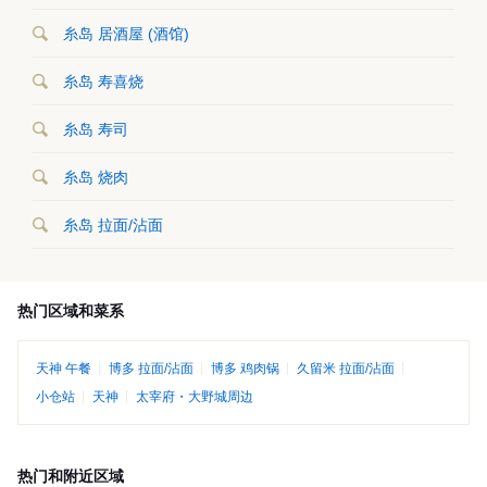
糸岛 居酒屋 (酒馆)
糸岛 寿喜烧
糸岛 寿司
糸岛 烧肉
糸岛 拉面/沾面
热门区域和菜系
天神 午餐
博多 拉面/沾面
博多 鸡肉锅
久留米 拉面/沾面
小仓站
天神
太宰府・大野城周边
热门和附近区域