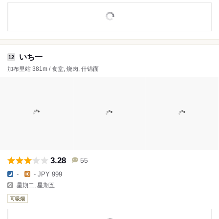
いち一
12
加布里站 381m / 食堂, 烧肉, 什锦面
3.28
55
-
- JPY 999
星期二, 星期五
可吸烟