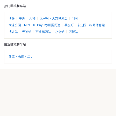
热门区域和车站
博多
中洲
天神
太宰府・大野城周边
门司
大濠公园・MIZUHO PayPay巨蛋周边
吴服町・东公园・福冈体育馆
博多站
天神站
西铁福冈站
小仓站
西新站
附近区域和车站
前原・志摩・二丈