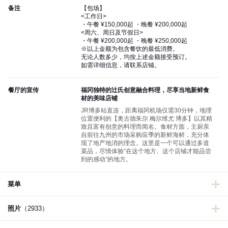
备注
【包场】
<工作日>
・午餐 ¥150,000起 ・晚餐 ¥200,000起
<周六、周日及节假日>
・午餐 ¥200,000起 ・晚餐 ¥250,000起
※以上金额为包含餐饮的最低消费。
无论人数多少，均按上述金额接受预订。
如需详细信息，请联系店铺。
餐厅的宣传
福冈独特的辻氏创意融合料理，尽享当地新鲜食
材的美味店铺
JR博多站直连，距离福冈机场仅需30分钟，地理
位置便利的【奥古德朱尔 梅尔维尤 博多】以其精
致且富有创意的料理而闻名。食材方面，主厨亲
自前往九州的市场采购应季的新鲜海鲜，充分体
现了地产地消的理念。这里是一个可以通过多道
菜品，尽情体验“在这个地方、这个店铺才能品尝
到的感动”的地方。
菜单
照片
（2933）