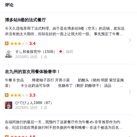
评论
博多站9楼的法式餐厅
今天久违地享用了法式料理。由于是在博多站9楼（空天）的店铺，老实说
并没有抱太大期待，但却在好的一面上让我大吃一惊。 事先预定了午餐套
餐，主菜可以选择，我选择了原创的“猪肉”，而家人...
3.4
Lunch:
すし和食探究中
（1508）
福冈
2026/01 访问
1 次
在九州的首次用餐体验奢华！
午餐 B 饮品 蜂蜜柚子苏打 开胃小菜 奶酪头（猪肉 明胶 紫甘蓝腌
菜） 卡士达奶油可乐饼 焦糖布丁（鹅肝 奶酪饼干） 汤品 南
瓜汤 柠檬草风味泡沫 法棍...
3.3
Lunch:
ひでぴょん1988
（87）
2026/01 访问
1 次
在福冈旅行的最后一天，我预约了这家餐厅作为午餐✍️ 非常推荐作为约
会、纪念日或在博多旅行时不想失败的午餐和晚餐✨ 在这个被选为百名店
的法式餐厅中，您可以在一个让人意想不到的宁静空间...