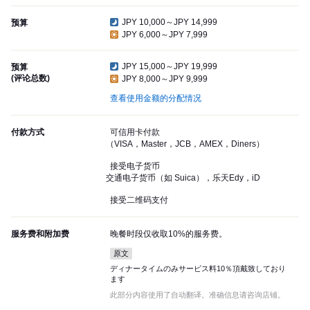
JPY 10,000～JPY 14,999
预算
JPY 6,000～JPY 7,999
JPY 15,000～JPY 19,999
预算
(评论总数)
JPY 8,000～JPY 9,999
查看使用金额的分配情况
付款方式
可信用卡付款
（VISA，Master，JCB，AMEX，Diners）
接受电子货币
交通电子货币（如 Suica），乐天Edy，iD
接受二维码支付
服务费和附加费
晚餐时段仅收取10%的服务费。
原文
ディナータイムのみサービス料10％頂戴致しており
ます
此部分内容使用了自动翻译。准确信息请咨询店铺。