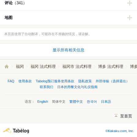
评论
（341）
地图
本页面使用了自动翻译，可能存在不准确的情况，请谅解。
显示所有相关信息
福冈
福冈 法式料理
福冈市 法式料理
博多 法式料理
博
FAQ
使用条款
Tabelog预订服务使用条款
隐私政策
外部传输（选择退出）
联系我们
日本的用餐文化与礼仪指南
语言：
English
简体中文
繁體中文
한국어
日本語
至首页
©Kakaku.com, Inc.