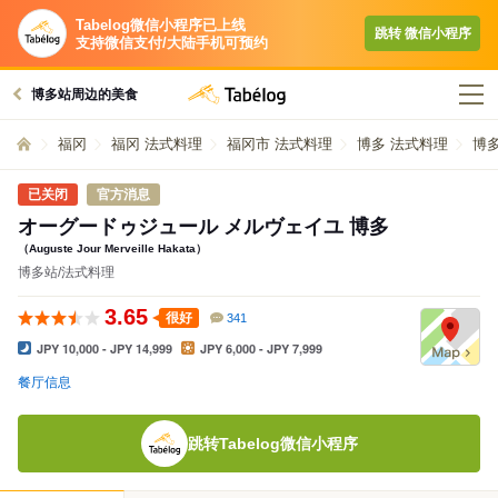
Tabelog微信小程序已上线
跳转​ 微信小程序​
支持微信支付/大陆手机可预约
博多站周边的美食
福冈
福冈 法式料理
福冈市 法式料理
博多 法式料理
博
已关闭
官方消息
オーグードゥジュール メルヴェイユ 博多
（Auguste Jour Merveille Hakata）
博多站/法式料理
3.65
很好
341
JPY 10,000 - JPY 14,999
JPY 6,000 - JPY 7,999
餐厅信息
跳转Tabelog微信小程序