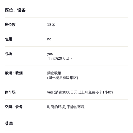
座位、设备
座位数
18席
包厢
no
包场
yes
可容纳20人以下
禁烟・吸烟
禁止吸烟
(
同一楼层有吸烟区
)
停车场
yes (
消费3000日元以上可免费停车1小时
)
空间、设备
时尚的环境, 平静的环境
菜单