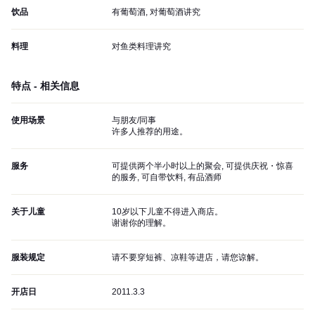
饮品
有葡萄酒, 对葡萄酒讲究
料理
对鱼类料理讲究
特点 - 相关信息
使用场景
与朋友/同事
许多人推荐的用途。
服务
可提供两个半小时以上的聚会, 可提供庆祝・惊喜
的服务, 可自带饮料, 有品酒师
关于儿童
10岁以下儿童不得进入商店。
谢谢你的理解。
服装规定
请不要穿短裤、凉鞋等进店，请您谅解。
开店日
2011.3.3