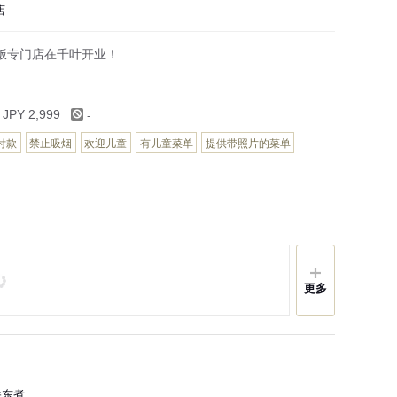
店
饭专门店在千叶开业！
-
 JPY 2,999
付款
禁止吸烟
欢迎儿童
有儿童菜单
提供带照片的菜单
更多
 关东煮