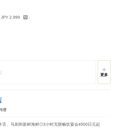
-
 JPY 2,999
更多
店
肉料理
舌、马刺和新鲜海鲜◎3小时无限畅饮宴会4500日元起