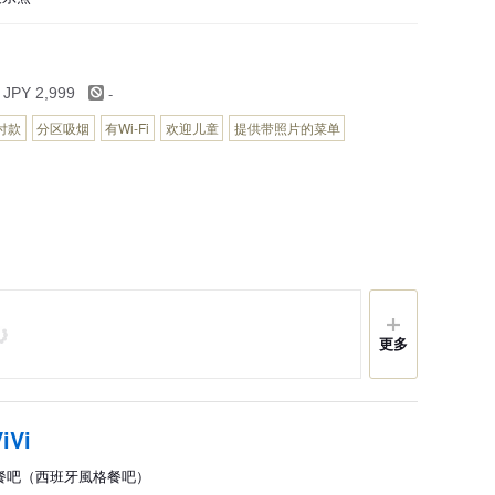
-
 JPY 2,999
付款
分区吸烟
有Wi-Fi
欢迎儿童
提供带照片的菜单
更多
Vi
, 餐吧（西班牙風格餐吧）