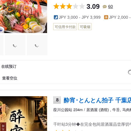
3.09
60
JPY 3,000 - JPY 3,999
JPY 2,000 -
可信用卡付款
可吸烟
在线预订
查看空位
酔宵･とんとん拍子 千葉
8
葭川公园站 234m / 居酒屋 (酒馆) , 牛舌, 马
千叶站3分钟◆在完全包间居酒屋品尝厚切牛