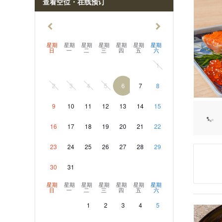
查看空位・在线预订
胜浦・鸭
星期
星期
星期
星期
星期
星期
星期
日
一
二
三
四
五
六
1
2
3
4
5
6
7
8
9
10
11
12
13
14
15
16
17
18
19
20
21
22
23
24
25
26
27
28
29
30
31
星期
星期
星期
星期
星期
星期
星期
日
一
二
三
四
五
六
1
2
3
4
5