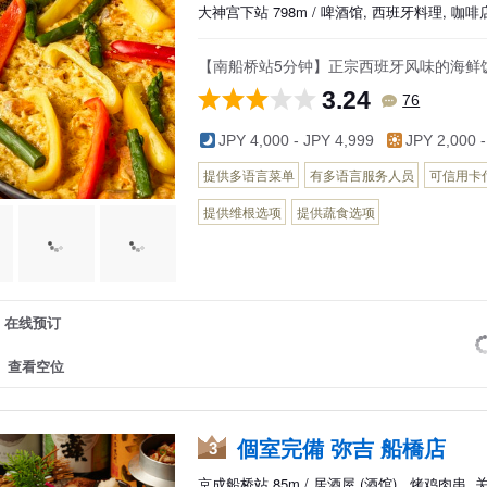
大神宫下站 798m / 啤酒馆, 西班牙料理, 咖啡
【南船桥站5分钟】正宗西班牙风味的海鲜
3.24
76
JPY 4,000 - JPY 4,999
JPY 2,000 -
提供多语言菜单
有多语言服务人员
可信用卡
提供维根选项
提供蔬食选项
在线预订
查看空位
個室完備 弥吉 船橋店
3
京成船桥站 85m / 居酒屋 (酒馆) , 烤鸡肉串,