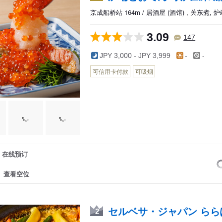
川・馆山
京成船桥站 164m / 居酒屋 (酒馆) , 关东煮, 
3.09
147
-
JPY 3,000 - JPY 3,999
-
可信用卡付款
可吸烟
在线预订
查看空位
セルベサ・ジャパン ららぽｰ
2