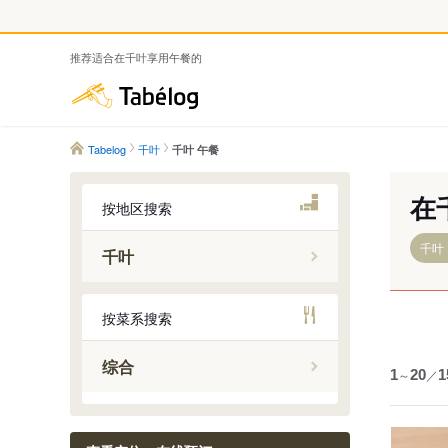
推荐适合在千叶享用午餐的
Tabelog
Tabelog
千叶
千叶 午餐
在
按地区搜索
千叶
千叶
千叶市
按菜系搜索
船桥・市
柏・松戸
综合
1
～
20
／
1
成田・佐
铫子・九
市原・木