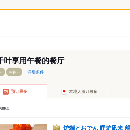
千叶享用午餐的餐厅
详细条件
午餐
预订最多
本地人预订最多
川・浦安
5854
仓・佐原
十九里
炉端とおでん 呼炉凪来 
1
更津・富津