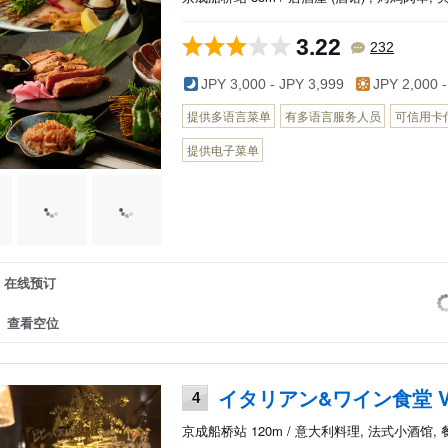
3.22
232
JPY 3,000 - JPY 3,999
JPY 2,000 -
提供多语言菜单
有多语言服务人员
可信用卡
提供电子菜单
在线预订
查看空位
イタリアン&ワイン食堂 Vi
4
京成船桥站 120m / 意大利料理, 法式小酒馆