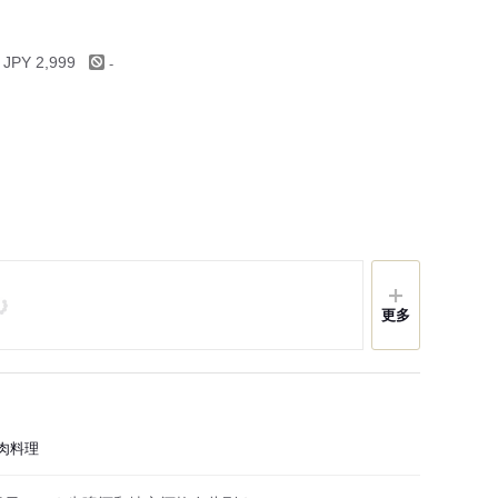
-
 JPY 2,999
更多
鸡肉料理