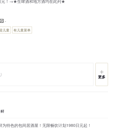
9日元！→★生啤酒和地方酒均在此列★
-
迎儿童
有儿童菜单
更多
海鲜
鲜为特色的包间居酒屋！无限畅饮计划1980日元起！