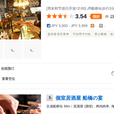
[周末和节假日开放12:00] JR船桥站
3.54
很好
2
-
JPY 3,000 - JPY 3,999
-
提供多语言菜单
可信用卡付款
禁止吸烟
欢
在线预订
查看空位
個室居酒屋 船橋の宴
5
京成船桥站 50m / 居酒屋 (酒馆) , 烤鸡肉串, 