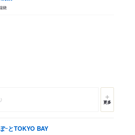
炉端烧
更多
とTOKYO BAY