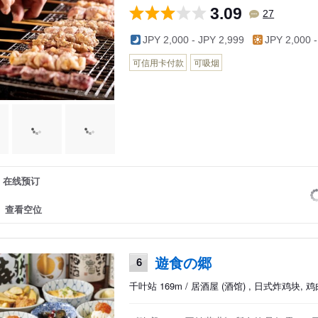
3.09
27
JPY 2,000 - JPY 2,999
JPY 2,000 -
可信用卡付款
可吸烟
在线预订
查看空位
遊食の郷
6
千叶站 169m / 居酒屋 (酒馆) , 日式炸鸡块, 