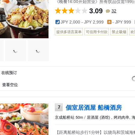
《晚餐16:00开始营业》所有饮品仅需19
3.09
32
JPY 2,000 - JPY 2,999
- JPY 999
提供多语言菜单
可信用卡付款
禁止吸烟
欢
在线预订
查看空位
個室居酒屋 船橋酒房
7
京成船桥站 50m / 居酒屋 (酒馆) , 烤鸡肉串, 
【距离船桥站步行1分钟】以烧鸟和茨城海