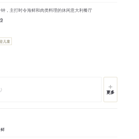
步行3分钟，主打时令海鲜和肉类料理的休闲意大利餐厅
99
迎儿童
更多
海鲜