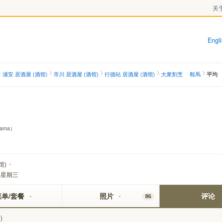
关于
Engl
浦安 居酒屋 (酒馆)
市川 居酒屋 (酒馆)
行德站 居酒屋 (酒馆)
大衆割烹 鞍馬
平均
urama）
馆)
：
星期三
菜单/套餐
照片
评论
86
)
7