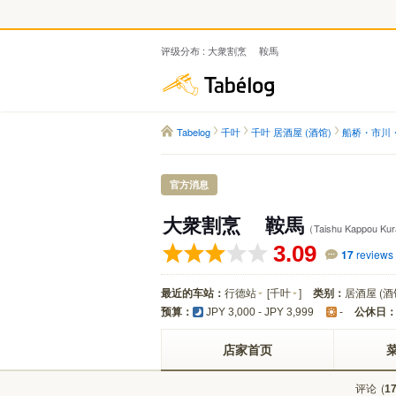
评级分布 : 大衆割烹 鞍馬
Tabelog
Tabelog
千叶
千叶 居酒屋 (酒馆)
船桥・市川・
官方消息
大衆割烹 鞍馬
（Taishu Kappou K
3.09
17
reviews
最近的车站：
行德站
[
千叶
]
类别：
居酒屋 (酒
预算：
公休日
JPY 3,000 - JPY 3,999
-
店家首页
评论
(
1