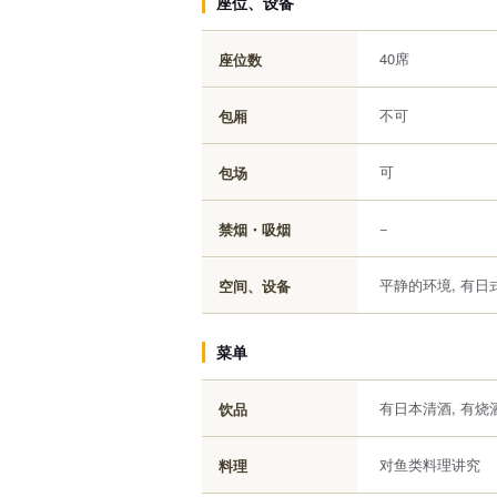
座位、设备
40席
座位数
不可
包厢
可
包场
−
禁烟・吸烟
平静的环境, 有日
空间、设备
菜单
有日本清酒, 有烧
饮品
对鱼类料理讲究
料理