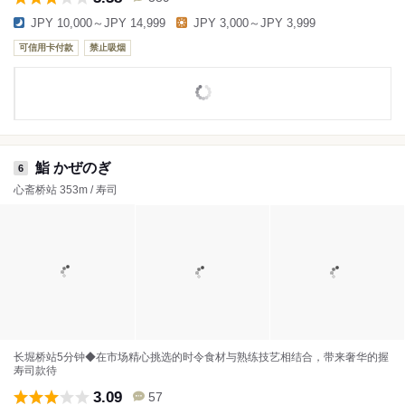
JPY 10,000～JPY 14,999
JPY 3,000～JPY 3,999
可信用卡付款
禁止吸烟
鮨 かぜのぎ
6
心斋桥站 353m / 寿司
长堀桥站5分钟◆在市场精心挑选的时令食材与熟练技艺相结合，带来奢华的握
寿司款待
3.09
57