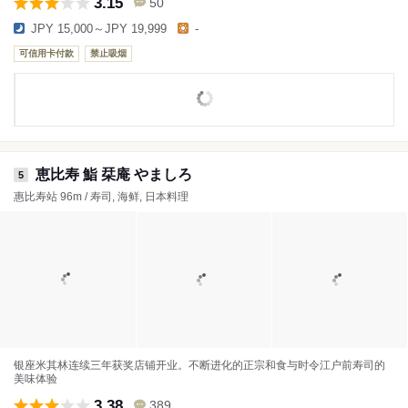
3.15
50
JPY 15,000～JPY 19,999
-
可信用卡付款
禁止吸烟
恵比寿 鮨 栞庵 やましろ
5
惠比寿站 96m / 寿司, 海鲜, 日本料理
银座米其林连续三年获奖店铺开业。不断进化的正宗和食与时令江户前寿司的
美味体验
3.38
389