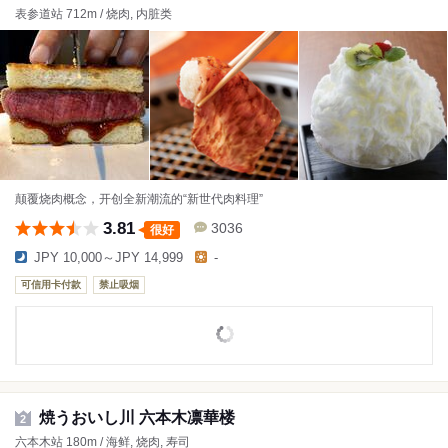
表参道站 712m / 烧肉, 内脏类
颠覆烧肉概念，开创全新潮流的“新世代肉料理”
3.81
3036
很好
JPY 10,000～JPY 14,999
-
可信用卡付款
禁止吸烟
焼うおいし川 六本木凛華楼
2
六本木站 180m / 海鲜, 烧肉, 寿司