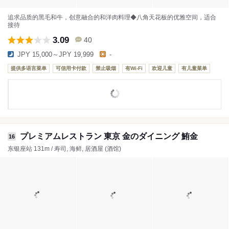
追求品质的黑毛和牛，创意融合的和洋肉料理◆八角天花板的优雅空间，适合
接待
3.09
40
JPY 15,000～JPY 19,999
-
提供多语言菜单
可信用卡付款
禁止吸烟
有Wi-Fi
欢迎儿童
有儿童菜单
プレミアムレストラン 東京 金のダイニング 鮪金
16
东银座站 131m / 寿司, 海鲜, 居酒屋 (酒馆)