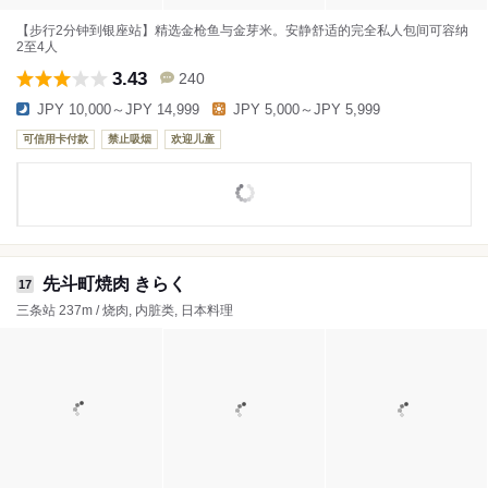
【步行2分钟到银座站】精选金枪鱼与金芽米。安静舒适的完全私人包间可容纳
2至4人
3.43
240
JPY 10,000～JPY 14,999
JPY 5,000～JPY 5,999
可信用卡付款
禁止吸烟
欢迎儿童
先斗町焼肉 きらく
17
三条站 237m / 烧肉, 内脏类, 日本料理