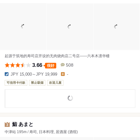
起源于筑地的寿司店开设的无肉烧肉店二号店——六本木凛华楼
3.66
508
很好
JPY 15,000～JPY 19,999
-
可信用卡付款
禁止吸烟
欢迎儿童
鮨 あまと
3
中津站 195m / 寿司, 日本料理, 居酒屋 (酒馆)