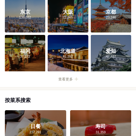
东京
大阪
京都
139,072
72,365
23,246
福冈
北海道
爱知
37,272
41,392
47,937
查看更多
新宿
涩谷
池袋
银座
表参道
浅草
吉祥寺
按菜系搜索
上野・浅草・日暮里
惠比寿
有乐町・日比谷
原宿
筑地
秋叶原
品川
六本木・麻布・广尾
新桥・汐留
日本桥・京桥
代官山
麻布十番
四谷・市谷・饭田桥
中目黒・佑天寺
日餐
寿司
五反田・高轮台
东京
自由之丘
丸之内・大手町
御茶之水
237,291
31,359
饭田桥・神乐坂
下北泽