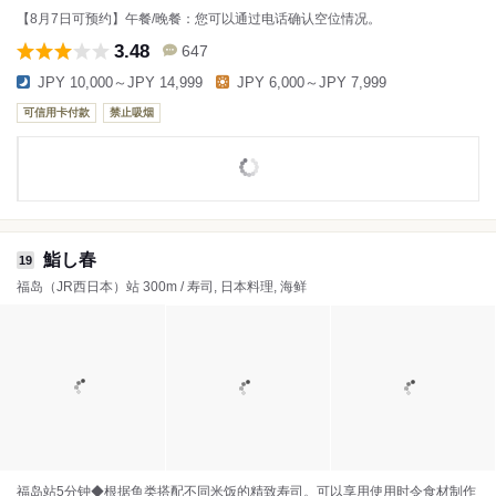
【8月7日可预约】午餐/晚餐：您可以通过电话确认空位情况。
3.48
647
JPY 10,000～JPY 14,999
JPY 6,000～JPY 7,999
可信用卡付款
禁止吸烟
鮨し春
19
福岛（JR西日本）站 300m / 寿司, 日本料理, 海鲜
福岛站5分钟◆根据鱼类搭配不同米饭的精致寿司。可以享用使用时令食材制作