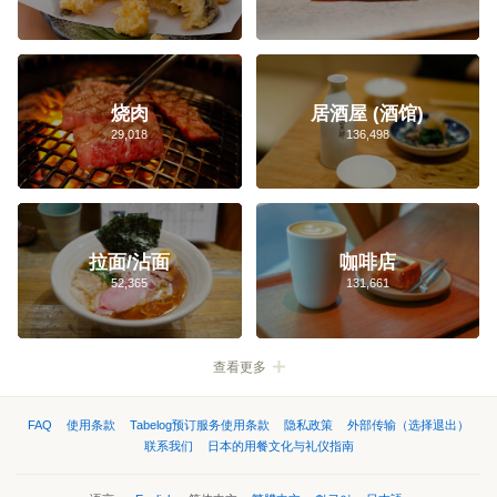
烧肉
居酒屋 (酒馆)
大阪车站・梅田・新地
难波・日本桥・道顿堀
京都
29,018
136,498
大宫・与野周边
名古屋市
薄野
天神
横滨市
樱木町・高岛町
港未来
元町・中华街・石川町
拉面/沾面
咖啡店
52,365
131,661
北海道
青森
秋田
山形
岩手
宫城
福岛
查看更多
东京
神奈川
埼玉
千叶
枥木
茨城
群马
FAQ
使用条款
Tabelog预订服务使用条款
隐私政策
外部传输（选择退出）
联系我们
日本的用餐文化与礼仪指南