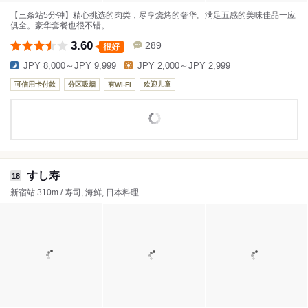
【三条站5分钟】精心挑选的肉类，尽享烧烤的奢华。满足五感的美味佳品一应
俱全。豪华套餐也很不错。
3.60
289
很好
JPY 8,000～JPY 9,999
JPY 2,000～JPY 2,999
可信用卡付款
分区吸烟
有Wi-Fi
欢迎儿童
すし寿
18
新宿站 310m / 寿司, 海鲜, 日本料理