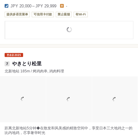
JPY 20,000～JPY 29,999
-
提供多语言菜单
可信用卡付款
禁止吸烟
有Wi-Fi
やきとり松里
7
北新地站 185m / 烤鸡肉串, 鸡肉料理
距离北新地站5分钟◆在散发和风美感的精致空间中，享受日本三大地鸡之一的
比内地鸡，尽享奢华时光