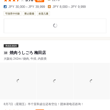
很好
JPY 30,000～JPY 39,999
JPY 8,000～JPY 9,999
可信用卡付款
禁止吸烟
欢迎儿童
焼肉うしごろ 梅田店
10
大阪站 242m / 烧肉, 牛排, 内脏类
8月7日（星期五）半个室和桌位还有空位！团体请电话咨询！