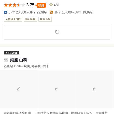
3.75
481
很好
JPY 20,000～JPY 29,999
JPY 15,000～JPY 19,999
可信用卡付款
禁止吸烟
欢迎儿童
銀座 山科
13
银座站 199m / 烧肉, 寿喜烧, 牛排
在银座的私人空间中，工匠技艺闪耀的至高烧肉。提供鳗鱼土锅饭、大宜味芒