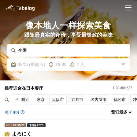
像本地人一样探索美食
跟随最真实的评价，享受最极致的美味
全国
08/07(星期五)
19:00
2 人
推荐适合在
日本
餐厅
1-20 /904527
附近
东京
大阪市
京都市
名古屋市
福冈市
冲
预订最多
关于评分
よろにく
1