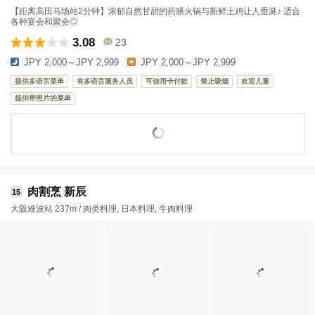
【距离高田马场站2分钟】浓郁自然甘甜的药膳火锅与新鲜土鸡让人垂涎♪ 适合
各种宴会和聚会◎
3.08
23
JPY 2,000～JPY 2,999
JPY 2,000～JPY 2,999
提供多语言菜单
有多语言服务人员
可信用卡付款
禁止吸烟
欢迎儿童
提供带照片的菜单
肉割烹 新辰
15
大阪难波站 237m / 肉类料理, 日本料理, 牛肉料理