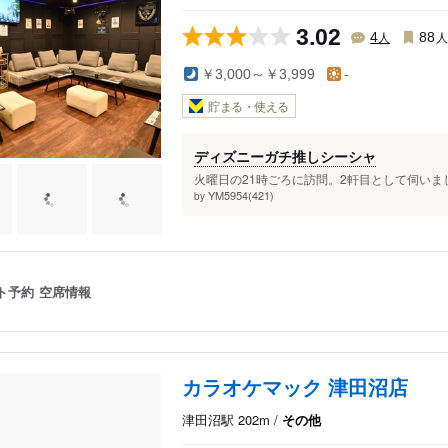
川・館山
3.02
人
4
88
￥3,000～￥3,999
-
貯まる・使える
ディズニーガチ推しシーシャ
火曜日の21時ごろに訪問。2軒目として伺いまし
YM5954(421)
by
ト予約
空席情報
カラオケマック 津田沼店
津田沼駅 202m /
その他