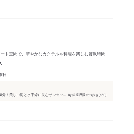
ゾート空間で、華やかなカクテルや料理を楽しむ贅沢時間
人
曜日
ずか70分！美しい海と水平線に沈むサンセッ...
銀座界隈食べ歩き(450)
by