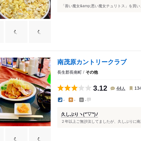
「善い魔女&amp;悪い魔女チュリトス」を買いまし
南茂原カントリークラブ
長生郡長南町 /
その他
3.12
人
44
13
-
-
-
久しぶりヽ(*'▽'*)ﾉ
２年以上ご無沙汰してましたが、久しぶりに南茂原CCに