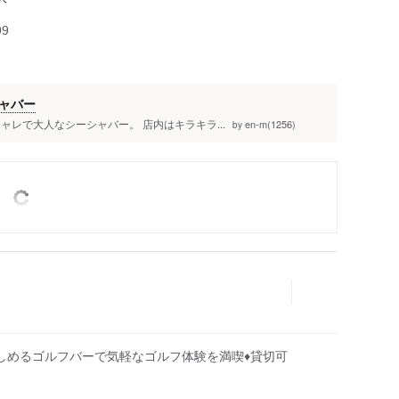
99
ャバー
レで大人なシーシャバー。 店内はキラキラ...
en-m(1256)
by
しめるゴルフバーで気軽なゴルフ体験を満喫♦貸切可