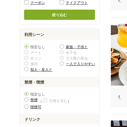
クーポン
テイクアウト
絞り込む
利用シーン
指定なし
家族・子供と
デート
女子会
合コン
大人数の宴会
接待
一人で入りやすい
知人・友人と
禁煙・喫煙
指定なし
禁煙
分煙を含む
喫煙可
ドリンク