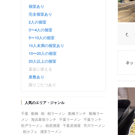
個室あり
完全個室あり
2人の個室
3〜4人の個室
5〜10人の個室
10人未満の個室あり
10〜20人の個室
20人以上の個室
ネッ
宴会に使える
座敷あり
掘りごたつあり
人気のエリア・ジャンル
千葉
船橋
柏
柏ラーメン
船橋ランチ
船橋ラー
メン
海浜幕張ランチ
千葉ラーメン
千葉ランチ
松戸ラーメン
柏居酒屋
千葉居酒屋
市川ラーメン
柏カフェ
浦安ラーメン