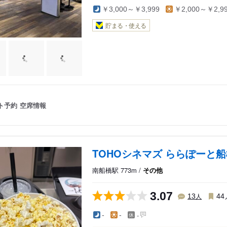
￥3,000～￥3,999
￥2,000～￥2,9
貯まる・使える
ト予約
空席情報
TOHOシネマズ ららぽーと
南船橋駅 773m /
その他
3.07
人
13
44
-
-
-