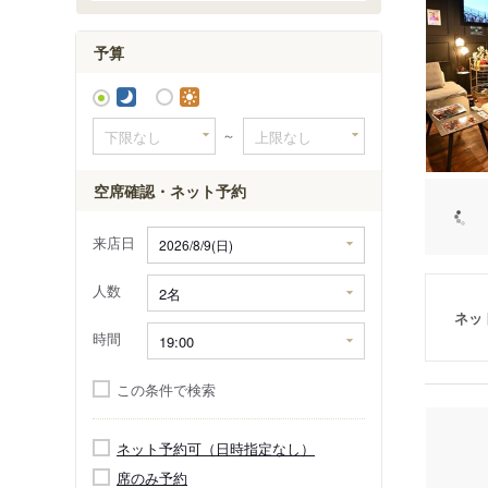
勝浦・鴨
予算
～
空席確認・ネット予約
来店日
人数
ネッ
時間
この条件で検索
ネット予約可（日時指定なし）
席のみ予約