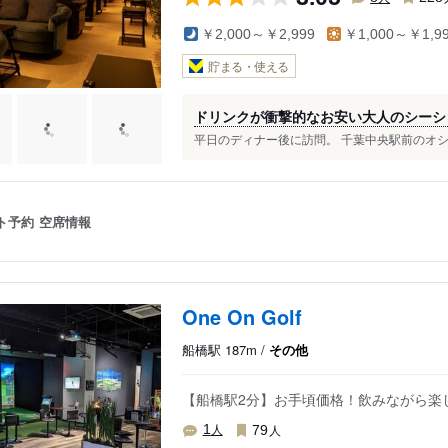
￥2,000～￥2,999
￥1,000～￥1,9
貯まる・使える
ドリンクが衝撃的なお安い大人のシーシ
平日のディナー後に訪問。 千葉中央駅前のオシャ
ト予約
空席情報
One On Golf
船橋駅 187m /
その他
【船橋駅2分】お手頃価格！飲みながら楽
人
人
1
79