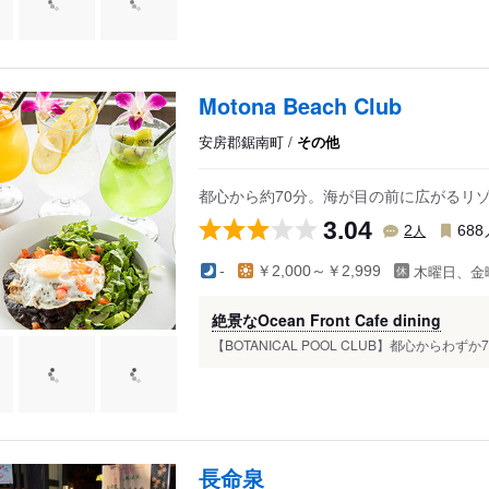
Motona Beach Club
安房郡鋸南町 /
その他
都心から約70分。海が目の前に広がるリ
3.04
人
2
688
木曜日、金
-
￥2,000～￥2,999
絶景なOcean Front Cafe dining
【BOTANICAL POOL CLUB】都心からわ
長命泉