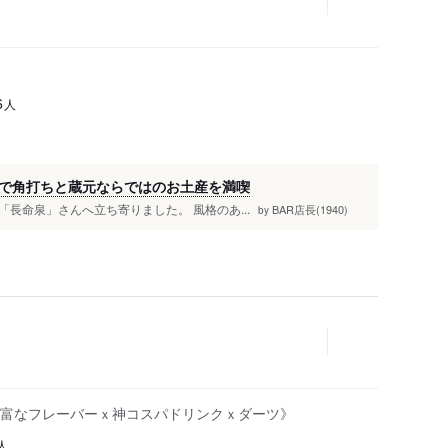
人
6
で角打ちと蔵元ならではのお土産を満喫
長命泉」さんへ立ち寄りました。 風格のあ...
BAR店長(1940)
by
富なフレーバーｘ神コスパドリンクｘダーツ》
人