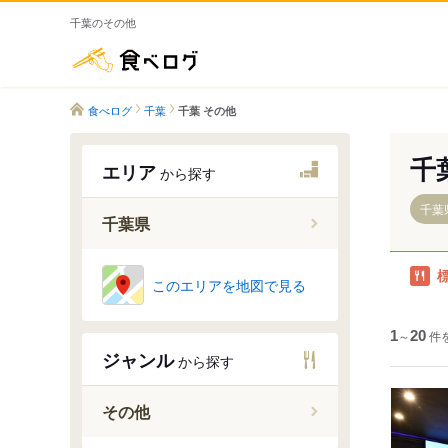
千葉のその他
食べログ
食べログ
千葉
千葉 その他
千
エリア
から探す
千葉
千葉県
このエリアを地図で見る
千葉市
船橋・市
1
～
20
件
柏・松戸
ジャンル
から探す
成田・佐
銚子・九
その他
市原・木