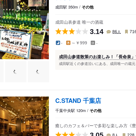
成田駅 350m /
その他
成田山表参道 唯一の酒蔵
3.14
人
86
71
-
-
～￥999
成田山参道散策のお楽しみ！「長命泉」
成田駅近くの参道沿いにある、成田唯一の蔵元「
C.STAND 千葉店
千葉中央駅 120m /
その他
癒しのカフェ＆バーで多彩な楽しみ方《豊
3.05
人
8
228