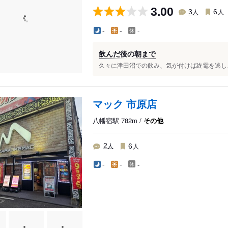
3.00
人
人
3
6
-
-
-
飲んだ後の朝まで
久々に津田沼での飲み、気が付けば終電を逃し、
マック 市原店
八幡宿駅 782m /
その他
人
人
2
6
-
-
-