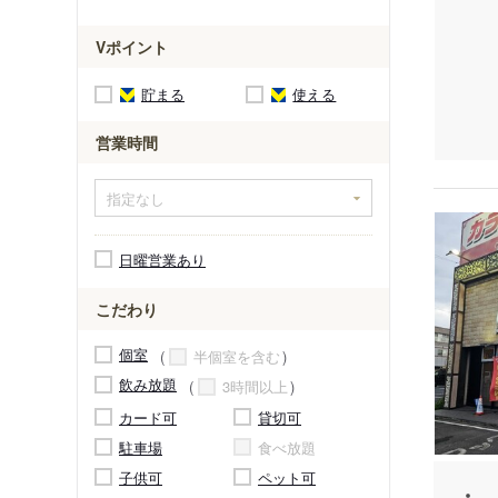
Vポイント
貯まる
使える
営業時間
日曜営業あり
こだわり
個室
半個室を含む
飲み放題
3時間以上
カード可
貸切可
駐車場
食べ放題
子供可
ペット可