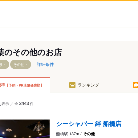
葉のその他のお店
詳細条件
県
その他
標準
ランキング
【予約・PR店舗優先順】
川・浦安
を表示
／
全
2443
件
倉・佐原
十九里
シーシャバー 絆 船橋店
更津・富津
船橋駅 187m /
その他