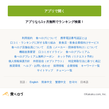
アプリで開く
アプリなら1ヶ月無料でランキング検索！
利用規約
食べログについて
携帯電話番号認証とは
口コミ・ランキングに対する取り組み
飲食店・飲食企業様向けサービス
食べログ店舗会員について
広告（メーカー・団体様等向け）について
機能改善要望
口コミガイドライン
食べログプレミアム
食べログプレミアム無料クーポン
ネット予約（リクエスト予約）
個人情報保護方針
外部送信（オプトアウト）
特定商取引法に基づく表記
推奨環境
ヘルプ・お問い合わせ
採用情報
企業情報
キーワード一覧
サイトマップ
チェーン一覧
言語：
English
简体中文
繁體中文
한국어
日本語
©Kakaku.com, Inc.