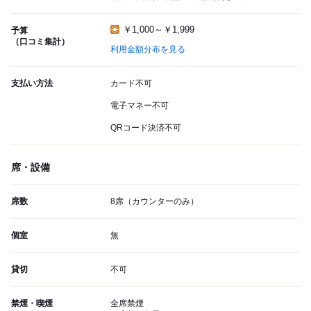
￥1,000～￥1,999
予算
（口コミ集計）
利用金額分布を見る
支払い方法
カード不可
電子マネー不可
QRコード決済不可
席・設備
席数
8席（カウンターのみ）
個室
無
貸切
不可
禁煙・喫煙
全席禁煙