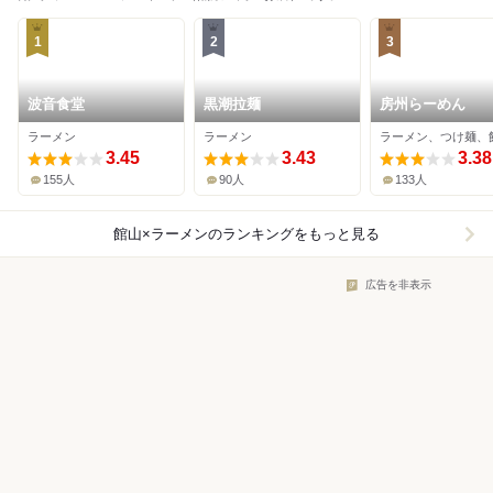
1
2
3
波音食堂
黒潮拉麺
房州らーめん
ラーメン
ラーメン
ラーメン、つけ麺、
3.45
3.43
3.38
155人
90人
133人
館山×ラーメン
のランキングをもっと見る
広告を非表示