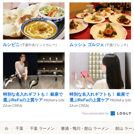
ルンビニ
ムッシュ ゴルジェ
(千葉中央/インドカレー)
(千葉/フレンチ)
特別な名入れギフトも！ 銀座で
特別な名入れギフトも！ 銀座で
選ぶReFaの上質ケア
選ぶReFaの上質ケア
PR(ReFa GIN
PR(ReFa GIN
ZA on CREA)
ZA on CREA)
Recommended by
千葉
千葉 ラーメン
勝浦・鴨川・館山 ラーメン
館山 ラー