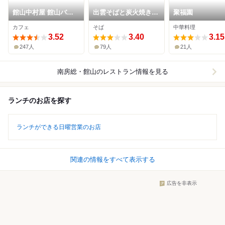
館山中村屋 館山バイ
出雲そばと炭火焼き
聚福園
パス店 ： 中パンカフ
八雲
カフェ
そば
中華料理
ェ
3.52
3.40
3.15
247人
79人
21人
南房総・館山
のレストラン情報を見る
ランチのお店を探す
ランチができる日曜営業のお店
関連の情報をすべて表示する
広告を非表示