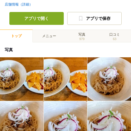
店舗情報（詳細）
アプリで開く
アプリで保存
写真
口コミ
トップ
メニュー
979
63
写真