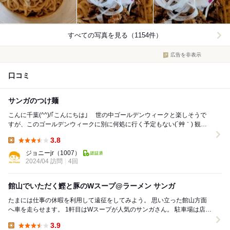
すべての写真を見る（1154件）
広告を非表示
口コミ
サンガのつけ麺
こんに千葉(^^)/｢こんにちは｣ 世の中ゴールデンウィークと楽しそうで
すが、このゴールデンウィークに別に何処に行く予定もない(´艸｀) 観光
地房総は観光客や帰省の人...
3.8
Lunch:
ジョニーjr
（1007）
2024/04 訪問
4回
館山でいただく鰹と豚のWスープ@ラーメン サンガ
たまには仕事の休暇を利用して遠征をしてみよう。 思い立った館山方面
へ車を走らせます。 1軒目はWスープが人気のサンガさん。 駐車場は店舗
前と脇、隣の駐車場は他の会社の場所...
3.9