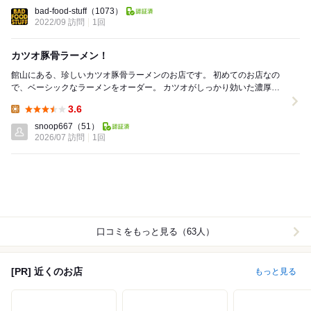
Lunch:
bad-food-stuff
（1073）
2022/09 訪問
1回
カツオ豚骨ラーメン！
館山にある、珍しいカツオ豚骨ラーメンのお店です。 初めてのお店なの
で、ベーシックなラーメンをオーダー。 カツオがしっかり効いた濃厚ス
ープ。 濃厚ですが、あっさりと頂ける罪...
3.6
Lunch:
snoop667
（51）
2026/07 訪問
1回
口コミをもっと見る（63人）
[PR] 近くのお店
もっと見る