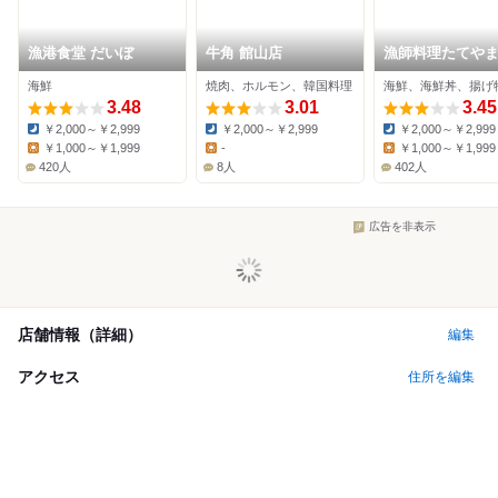
漁港食堂 だいぼ
牛角 館山店
漁師料理たてや
海鮮
焼肉、ホルモン、韓国料理
海鮮、海鮮丼、揚げ
3.48
3.01
3.45
￥2,000～￥2,999
￥2,000～￥2,999
￥2,000～￥2,999
Dinner:
Dinner:
Dinner:
￥1,000～￥1,999
-
￥1,000～￥1,999
Lunch:
Lunch:
Lunch:
420人
8人
402人
広告を非表示
店舗情報（詳細）
編集
アクセス
住所を編集