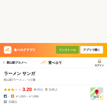
インストール
アプリで開く
館山駅グルメへ
ログイン
ラーメン サンガ
館山駅/ラーメン､ つけ麺
3.20
63
人
1186
人
-
￥1,000～￥1,999
月曜日