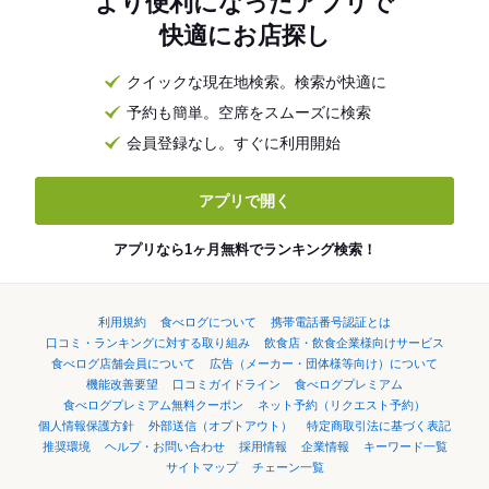
より便利になったアプリで
快適にお店探し
クイックな現在地検索。検索が快適に
予約も簡単。空席をスムーズに検索
会員登録なし。すぐに利用開始
アプリで開く
アプリなら1ヶ月無料でランキング検索！
利用規約
食べログについて
携帯電話番号認証とは
口コミ・ランキングに対する取り組み
飲食店・飲食企業様向けサービス
食べログ店舗会員について
広告（メーカー・団体様等向け）について
機能改善要望
口コミガイドライン
食べログプレミアム
食べログプレミアム無料クーポン
ネット予約（リクエスト予約）
個人情報保護方針
外部送信（オプトアウト）
特定商取引法に基づく表記
推奨環境
ヘルプ・お問い合わせ
採用情報
企業情報
キーワード一覧
サイトマップ
チェーン一覧