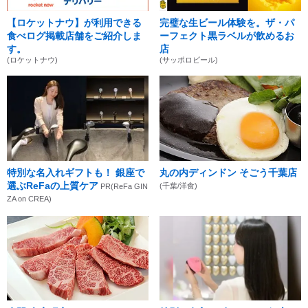
【ロケットナウ】が利用できる
完璧な生ビール体験を。ザ・パ
食べログ掲載店舗をご紹介しま
ーフェクト黒ラベルが飲めるお
す。
店
(ロケットナウ)
(サッポロビール)
特別な名入れギフトも！ 銀座で
丸の内ディンドン そごう千葉店
選ぶReFaの上質ケア
(千葉/洋食)
PR(ReFa GIN
ZA on CREA)