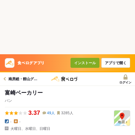
インストール
アプリで開く
南房総・館山グルメへ
ログイン
富崎ベーカリー
パン
3.37
49
人
3285
人
-
-
火曜日、水曜日、日曜日