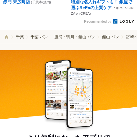
赤門 末広町店
特別な名入れギフトも！ 銀座で
(千葉寺/焼肉)
選ぶReFaの上質ケア
PR(ReFa GIN
ZA on CREA)
Recommended by
千葉
千葉 パン
勝浦・鴨川・館山 パン
館山 パン
富崎