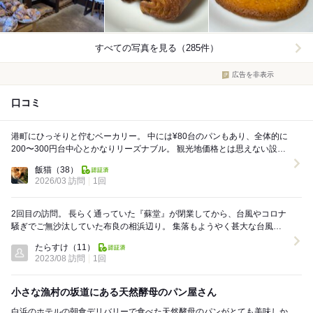
すべての写真を見る（285件）
広告を非表示
口コミ
港町にひっそりと佇むベーカリー。 中には¥80台のパンもあり、全体的に
200〜300円台中心とかなりリーズナブル。 観光地価格とは思えない設定
で、つい手が伸びるラインナ...
飯猫
（38）
2026/03 訪問
1回
2回目の訪問。 長らく通っていた『蘇堂』が閉業してから、台風やコロナ
騒ぎでご無沙汰していた布良の相浜辺り。 集落もようやく甚大な台風被
害から立ち直ってきています。 海沿いに狭...
たらすけ
（11）
2023/08 訪問
1回
小さな漁村の坂道にある天然酵母のパン屋さん
白浜のホテルの朝食デリバリーで食べた天然酵母のパンがとても美味しか