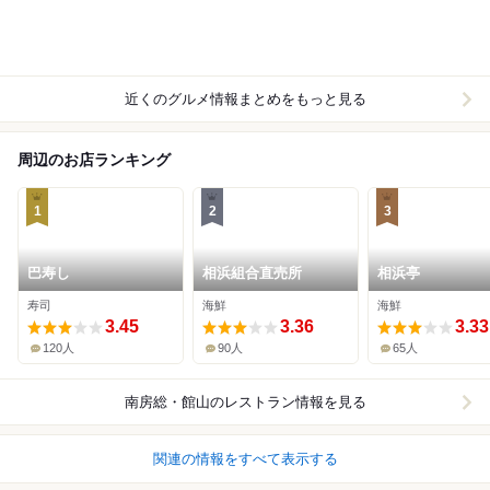
近くのグルメ情報まとめをもっと見る
周辺のお店ランキング
1
2
3
巴寿し
相浜組合直売所
相浜亭
寿司
海鮮
海鮮
3.45
3.36
3.33
120人
90人
65人
南房総・館山
のレストラン情報を見る
関連の情報をすべて表示する