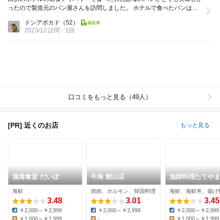
ったので製造元のパン屋さんを訪問しました。 ホテルで食べたパンは、
小さな丸パンとバジルチーズとメロンパンでした。...
ドンアボカド
（52）
2023/12 訪問
1回
口コミをもっと見る（49人）
[PR] 近くのお店
もっと見る
漁港食堂 だいぼ
牛角 館山店
漁師料理たてや
海鮮
焼肉、ホルモン、韓国料理
海鮮、海鮮丼、揚げ
3.48
3.01
3.45
￥2,000～￥2,999
￥2,000～￥2,999
￥2,000～￥2,999
Dinner:
Dinner:
Dinner:
￥1,000～￥1,999
-
￥1,000～￥1,999