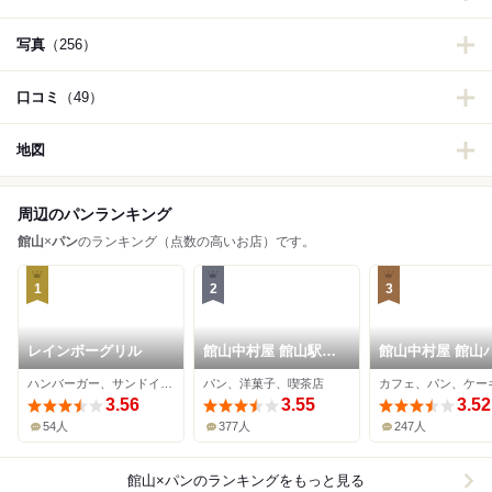
写真
（256）
口コミ
（49）
地図
周辺のパンランキング
館山
×
パン
のランキング（点数の高いお店）です。
1
2
3
レインボーグリル
館山中村屋 館山駅前
館山中村屋 館山
店
パス店 ： 中パン
ハンバーガー、サンドイッチ
パン、洋菓子、喫茶店
カフェ、パン、ケー
ェ
3.56
3.55
3.52
54人
377人
247人
館山×パン
のランキングをもっと見る