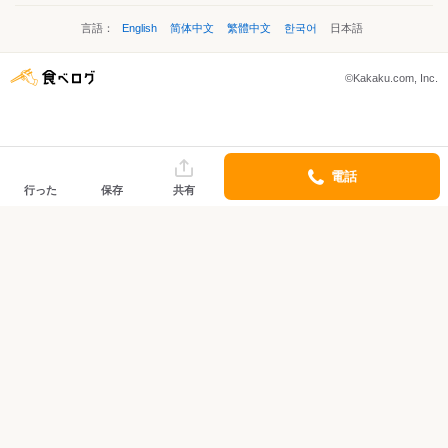
言語：
English
简体中文
繁體中文
한국어
日本語
©Kakaku.com, Inc.
電話
行った
保存
共有