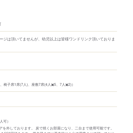
可
ージは頂いてませんが、幼児以上は皆様ワンドリンク頂いておりま
、椅子席1席(7人)、座敷7席(4人✖️5、7人✖️2)）
6人可）
アを外しております。 炭で焼くお部屋になり、二台まで使用可能です。