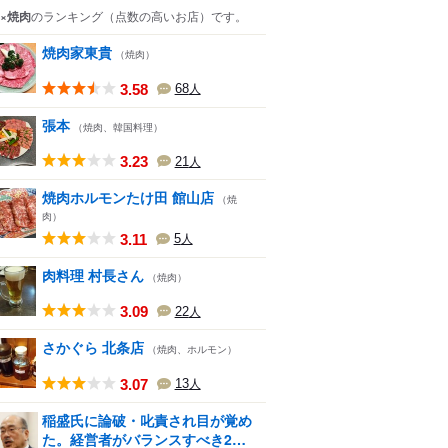
×焼肉
のランキング
（点数の高いお店）
です。
焼肉家東貴
（焼肉）
3.58
68
人
張本
（焼肉、韓国料理）
3.23
21
人
焼肉ホルモンたけ田 館山店
（焼
肉）
3.11
5
人
肉料理 村長さん
（焼肉）
3.09
22
人
さかぐら 北条店
（焼肉、ホルモン）
3.07
13
人
稲盛氏に論破・叱責され目が覚め
た。経営者がバランスすべき2