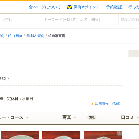
食べログについて
保有Vポイント
予約確認
行っ
焼肉
館山 焼肉
館山駅 焼肉
焼肉家東貴
352
人
定休日：
水曜日
99
店舗情報（詳細）
ュー・コース
写真
口コミ
391