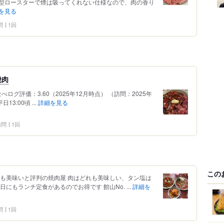
型ロースターで煙は吸ってくれない仕様なので、肉の香り
を見る
問
1回
焼肉
ログ評価：3.60（2025年12月時点） （訪問：2025年
3:00頃 ...
詳細を見る
 訪問
1回
この
民も美味いと評判の焼肉屋 肉はどれも美味しい、タン塩は
にもランチ定食があるのでお得です 館山No. ...
詳細を
問
1回