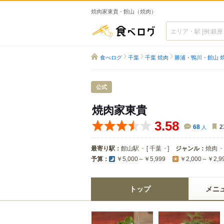
焼肉家東貴 - 館山（焼肉）
食べログ
食べログ
千葉
千葉 焼肉
勝浦・鴨川・館山 
公式
焼肉家東貴
3.58
68
人
2
最寄り駅：
館山駅
[
千葉
]
ジャンル：
焼肉
予算：
￥5,000～￥5,999
￥2,000～￥2,9
トップ
メニ