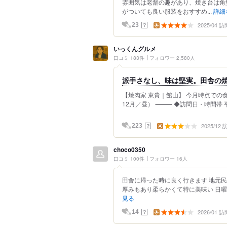
雰囲気は老舗の趣があり、焼き台は角
がついても良い服装をおすすめ...
詳細
2025/04 訪
？
23
いっくんグルメ
口コミ 183件
フォロワー 2,580人
派手さなし、味は堅実。田舎の
【焼肉家 東貴｜館山】 今月時点での食べ
12月／昼） ⸻ ◆訪問日・時間帯 平日1
2025/12
？
223
choco0350
口コミ 100件
フォロワー 16人
田舎に帰った時に良く行きます 地元
厚みもあり柔らかくて特に美味い 日曜日
見る
2026/01 訪
？
14