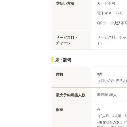
カード不可
支払い方法
電子マネー不可
QRコード決済不
サービス料、チャ
サービス料・
す。
チャージ
席・設備
9席
席数
（掘り炬燵1席(6人)
着席時 35人
最大予約可能人数
有
個室
（2人可、4人可、
※現在安全の為にド