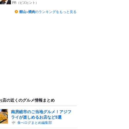
つ...
PR（ビズヒント）
館山×焼肉
のランキングをもっと見る
お店の近くのグルメ情報まとめ
南房総市のご当地グルメ！アジフ
ライが楽しめるお店など5選
食べログまとめ編集部