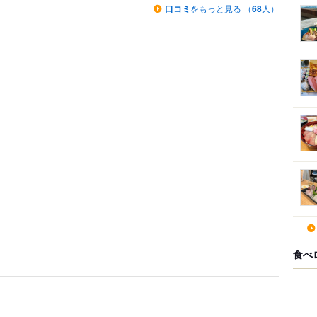
口コミ
をもっと見る （
68
人）
食べ