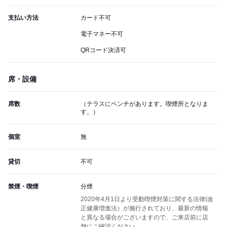
支払い方法
カード不可
電子マネー不可
QRコード決済可
席・設備
席数
（テラスにベンチがあります。喫煙所となりま
す。）
個室
無
貸切
不可
禁煙・喫煙
分煙
2020年4月1日より受動喫煙対策に関する法律(改
正健康増進法）が施行されており、最新の情報
と異なる場合がございますので、ご来店前に店
舗にご確認ください。