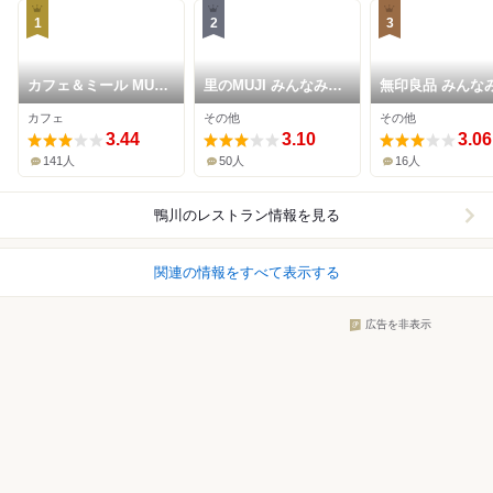
1
2
3
カフェ＆ミール MUJI
里のMUJI みんなみの
無印良品 みんな
みんなみの里
里
里
カフェ
その他
その他
3.44
3.10
3.06
141人
50人
16人
鴨川
のレストラン情報を見る
関連の情報をすべて表示する
広告を非表示