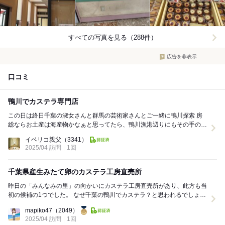
すべての写真を見る（288件）
広告を非表示
口コミ
鴨川でカステラ専門店
この日は終日千葉の淑女さんと群馬の芸術家さんとご一緒に鴨川探索 房
総ならお土産は海産物かなぁと思ってたら、鴨川漁港辺りにもその手のお
店見つけられず、淑女さんの事前調査でリストされ...
イベリコ親父
（3341）
2025/04 訪問
1回
千葉県産生みたて卵のカステラ工房直売所
昨日の「みんなみの里」の向かいにカステラ工房直売所があり、此方も当
初の候補の1つでした。 なぜ千葉の鴨川でカステラ？と思われるでしょう
が、これまで何度も書いてきましたが千葉県...
mapiko47
（2049）
2025/04 訪問
1回