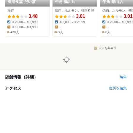
漁港食堂 だいぼ
牛角 鴨川店
牛角 館山店
海鮮
焼肉、ホルモン、韓国料理
焼肉、ホルモン、韓
3.48
3.01
3.01
￥2,000～￥2,999
￥2,000～￥2,999
￥2,000～￥2,999
Dinner:
Dinner:
Dinner:
￥1,000～￥1,999
-
-
Lunch:
Lunch:
Lunch:
420人
3人
8人
広告を非表示
店舗情報（詳細）
編集
アクセス
住所を編集