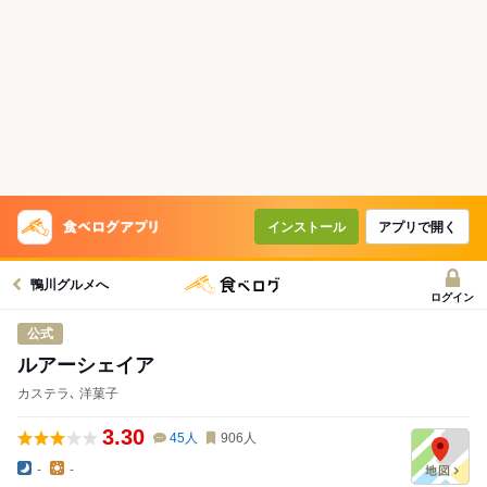
コースで使えるクーポン
戻る
クーポンを利用せず予約する
インストール
アプリで開く
鴨川グルメへ
ログイン
公式
ルアーシェイア
カステラ､ 洋菓子
3.30
45
人
906
人
-
-