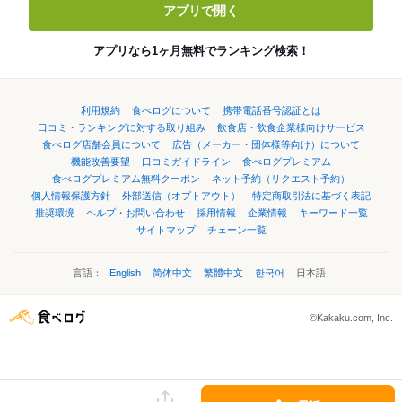
アプリで開く
アプリなら1ヶ月無料でランキング検索！
利用規約
食べログについて
携帯電話番号認証とは
口コミ・ランキングに対する取り組み
飲食店・飲食企業様向けサービス
食べログ店舗会員について
広告（メーカー・団体様等向け）について
機能改善要望
口コミガイドライン
食べログプレミアム
食べログプレミアム無料クーポン
ネット予約（リクエスト予約）
個人情報保護方針
外部送信（オプトアウト）
特定商取引法に基づく表記
推奨環境
ヘルプ・お問い合わせ
採用情報
企業情報
キーワード一覧
サイトマップ
チェーン一覧
言語：
English
简体中文
繁體中文
한국어
日本語
©Kakaku.com, Inc.