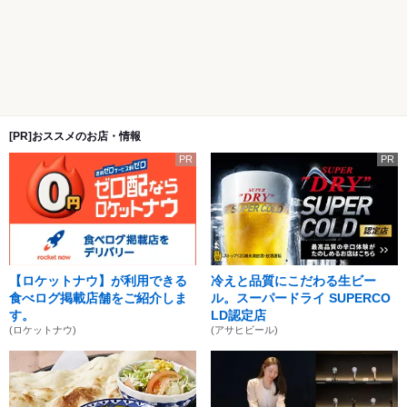
[PR]おススメのお店・情報
PR
PR
【ロケットナウ】が利用できる
冷えと品質にこだわる生ビー
食べログ掲載店舗をご紹介しま
ル。スーパードライ SUPERCO
す。
LD認定店
(ロケットナウ)
(アサヒビール)