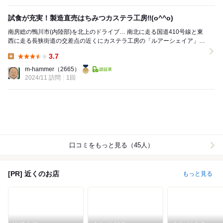
試食が充実！製造直売はちみつカステラ工房‼︎(o^^o)
南房総の鴨川市(内陸部)を北上のドライブ… 南北に走る国道410号線と東
西に走る長狭街道の交差点の近くにカステラ工房の「ルアーシェイア」さ
んがあります。 最初に訪れたのは、...
3.7
Lunch:
m-hammer
（2665）
2024/11 訪問
1回
口コミをもっと見る（45人）
[PR] 近くのお店
もっと見る