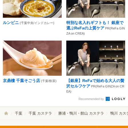
ルンビニ
特別な名入れギフトも！ 銀座で
(千葉中央/インドカレー)
選ぶReFaの上質ケア
PR(ReFa GIN
ZA on CREA)
京鼎樓 千葉そごう店
【銀座】ReFaで始める大人の贅
(千葉/飲茶)
沢セルフケア
PR(ReFa GINZA on CR
EA)
Recommended by
千葉
千葉 カステラ
勝浦・鴨川・館山 カステラ
鴨川 カス