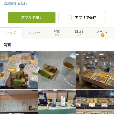
店舗情報（詳細）
アプリで開く
アプリで保存
写真
口コミ
クーポン
トップ
メニュー
239
45
1
写真