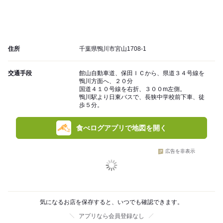
住所
千葉県鴨川市宮山1708-1
交通手段
館山自動車道、保田ＩＣから、県道３４号線を
鴨川方面へ、２０分
国道４１０号線を右折、３００m左側。
鴨川駅より日東バスで、長狭中学校前下車、徒
歩５分。
食べログアプリで地図を開く
広告を非表示
気になるお店を保存すると、いつでも確認できます。
アプリなら会員登録なし