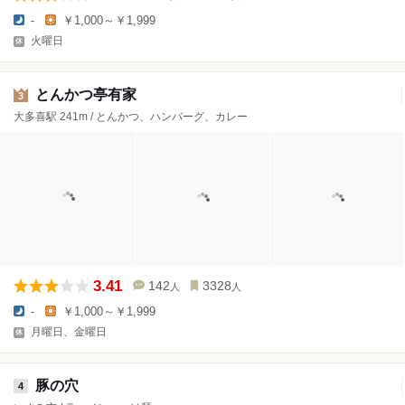
-
￥1,000～￥1,999
火曜日
とんかつ亭有家
3
大多喜駅 241m / とんかつ、ハンバーグ、カレー
3.41
142
3328
人
人
-
￥1,000～￥1,999
月曜日、金曜日
豚の穴
4