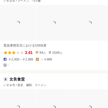
いすみ市 / ラーメン、つけ麺
緊急事態宣言におけるGW休業
3.41
94
1546
人
人
￥2,000～￥2,999
～￥999
-
女良食堂
5
いすみ市 / 食堂、麺類、ラーメン