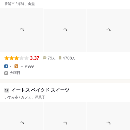
勝浦市 / 海鮮、食堂
3.37
79
4708
人
人
-
～￥999
火曜日
イートス ベイクド スイーツ
12
いすみ市 / カフェ、洋菓子