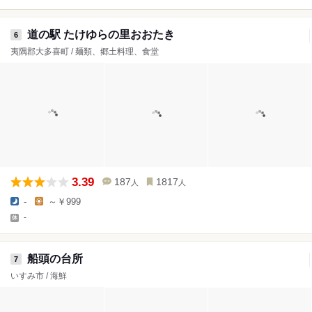
道の駅 たけゆらの里おおたき
6
夷隅郡大多喜町 / 麺類、郷土料理、食堂
3.39
187
1817
人
人
-
～￥999
-
船頭の台所
7
いすみ市 / 海鮮