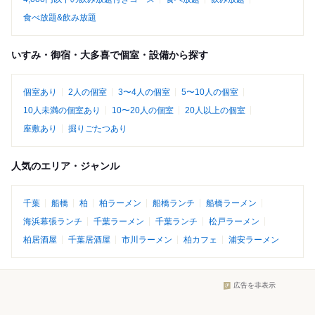
食べ放題&飲み放題
いすみ・御宿・大多喜で個室・設備から探す
個室あり
2人の個室
3〜4人の個室
5〜10人の個室
10人未満の個室あり
10〜20人の個室
20人以上の個室
座敷あり
掘りごたつあり
人気のエリア・ジャンル
千葉
船橋
柏
柏ラーメン
船橋ランチ
船橋ラーメン
海浜幕張ランチ
千葉ラーメン
千葉ランチ
松戸ラーメン
柏居酒屋
千葉居酒屋
市川ラーメン
柏カフェ
浦安ラーメン
広告を非表示