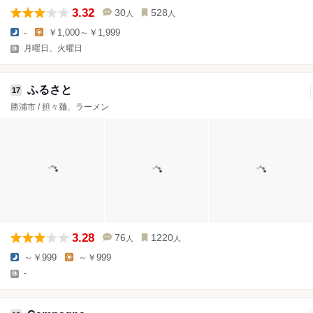
3.32
30
528
人
人
-
￥1,000～￥1,999
月曜日、火曜日
ふるさと
17
勝浦市 / 担々麺、ラーメン
3.28
76
1220
人
人
～￥999
～￥999
-