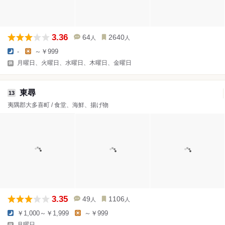
3.36
64
2640
人
人
-
～￥999
月曜日、火曜日、水曜日、木曜日、金曜日
東尋
13
夷隅郡大多喜町 / 食堂、海鮮、揚げ物
3.35
49
1106
人
人
￥1,000～￥1,999
～￥999
月曜日