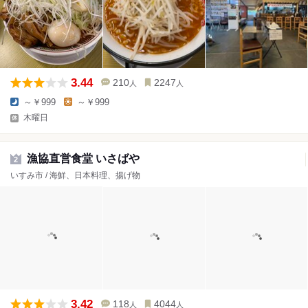
3.44
210
2247
人
人
～￥999
～￥999
木曜日
漁協直営食堂 いさばや
2
いすみ市 / 海鮮、日本料理、揚げ物
3.42
118
4044
人
人