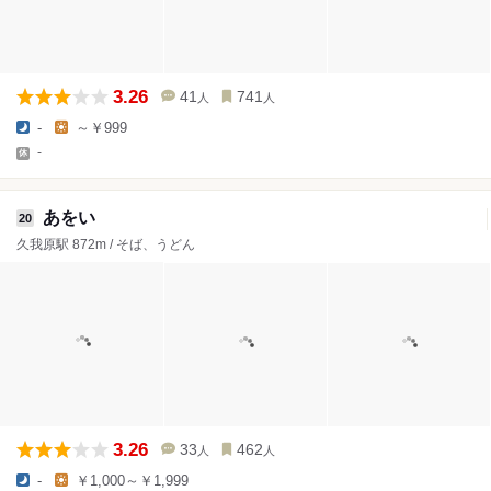
3.26
41
741
人
人
-
～￥999
-
あをい
20
久我原駅 872m / そば、うどん
3.26
33
462
人
人
-
￥1,000～￥1,999