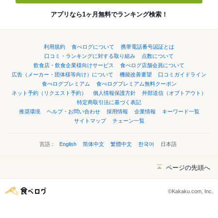
アプリなら1ヶ月無料でランキング検索！
利用規約
食べログについて
携帯電話番号認証とは
口コミ・ランキングに対する取り組み
点数について
飲食店・飲食企業様向けサービス
食べログ店舗会員について
広告（メーカー・団体様等向け）について
機能改善要望
口コミガイドライン
食べログプレミアム
食べログプレミアム無料クーポン
ネット予約（リクエスト予約）
個人情報保護方針
外部送信（オプトアウト）
特定商取引法に基づく表記
推奨環境
ヘルプ・お問い合わせ
採用情報
企業情報
キーワード一覧
サイトマップ
チェーン一覧
言語：
English
简体中文
繁體中文
한국어
日本語
ページの先頭へ
©Kakaku.com, Inc.