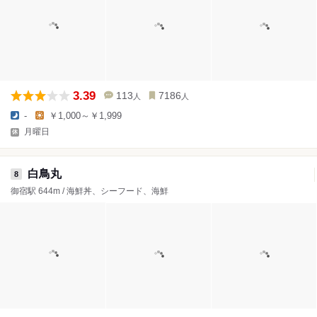
3.39
113
7186
人
人
-
￥1,000～￥1,999
月曜日
白鳥丸
8
御宿駅 644m / 海鮮丼、シーフード、海鮮