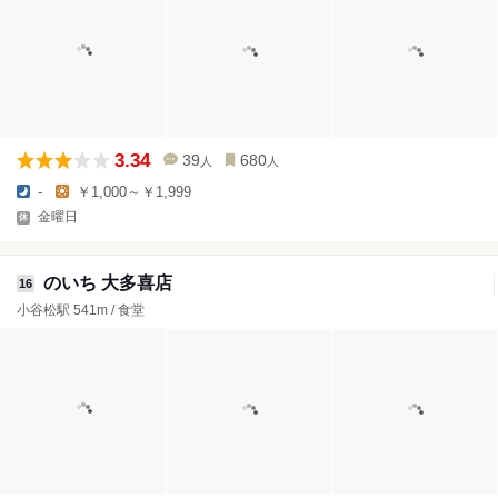
3.34
39
680
人
人
-
￥1,000～￥1,999
金曜日
のいち 大多喜店
16
小谷松駅 541m / 食堂