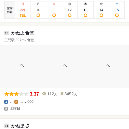
日
月
火
水
木
金
土
空席
9
10
11
12
13
14
15
8
/
情報
かねよ食堂
10
三門駅 397m / 食堂
3.37
112
3452
人
人
-
～￥999
水曜日
かねまさ
11