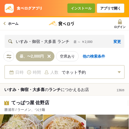
インストール
アプリで開く
ホーム
ログイン
変更
いすみ・御宿・大多喜 ランチ
昼 ～ ￥2,000
昼、〜2,000円
空席あり
他の検索条件
日時
時間
人数
でネット予約
いすみ・御宿・大多喜
の
ランチ
につかえる
お店
136
件
てっぱつ屋 佐野店
1
勝浦市 / ラーメン、つけ麺