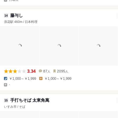
藤与し
14
浪花駅 460m / 日本料理
3.34
87
2095
人
人
￥1,000～￥1,999
￥1,000～￥1,999
-
手打ちそば 太東角萬
15
いすみ市 / そば