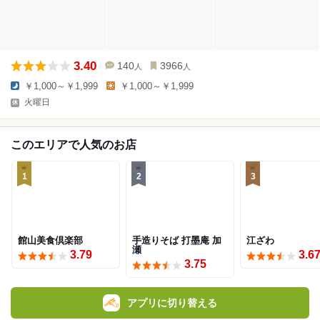
3.40
140
3966
人
人
￥1,000～￥1,999
￥1,000～￥1,999
火曜日
このエリアで人気のお店
1
2
3
館山美食倶楽部
手造りそば 打墨庵 加
江ざわ
瀬
3.79
3.6
3.75
アプリに切り替える