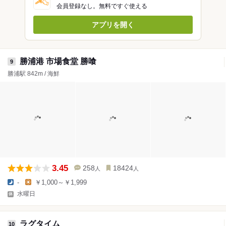
会員登録なし。無料ですぐ使える
アプリを開く
勝浦港 市場食堂 勝喰
9
勝浦駅 842m / 海鮮
3.45
258
18424
人
人
-
￥1,000～￥1,999
水曜日
ラグタイム
10