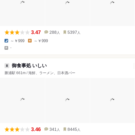
3.47
288
5397
人
人
～￥999
～￥999
-
御食事処 いしい
8
勝浦駅 661m / 海鮮、ラーメン、日本酒バー
3.46
341
8445
人
人