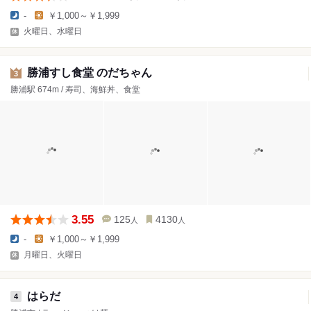
-
￥1,000～￥1,999
火曜日、水曜日
勝浦すし食堂 のだちゃん
3
勝浦駅 674m / 寿司、海鮮丼、食堂
3.55
125
4130
人
人
-
￥1,000～￥1,999
月曜日、火曜日
はらだ
4