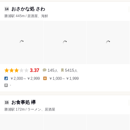
おさかな処 さわ
14
勝浦駅 445m / 居酒屋、海鮮
3.37
145
5415
人
人
￥2,000～￥2,999
￥1,000～￥1,999
-
お食事処 欅
15
勝浦駅 172m / ラーメン、居酒屋