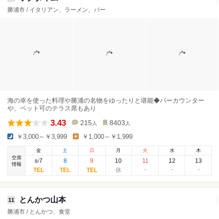
勝浦市 / イタリアン、ラーメン、バー
海の幸を使った料理や勝浦の名物をゆったりと堪能◆バーカウンター
や、ペット可のテラス席もあり
3.43
215
8403
人
人
￥3,000～￥3,999
￥1,000～￥1,999
金
土
日
月
火
水
木
空席
7
8
9
10
11
12
13
8
/
情報
とんかつ山本
11
勝浦市 / とんかつ、食堂