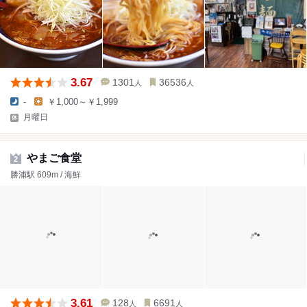
3.67
1301
36536
人
人
-
￥1,000～￥1,999
月曜日
やまご食堂
2
勝浦駅 609m / 海鮮
3.61
128
6691
人
人