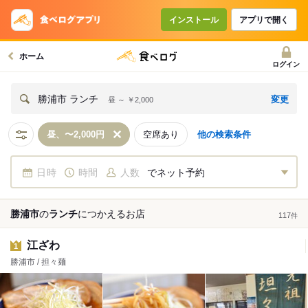
インストール
アプリで開く
ホーム
ログイン
変更
勝浦市 ランチ
昼 ～ ￥2,000
昼、〜2,000円
空席あり
他の検索条件
日時
時間
人数
でネット予約
勝浦市
の
ランチ
につかえる
お店
117
件
江ざわ
1
勝浦市 / 担々麺