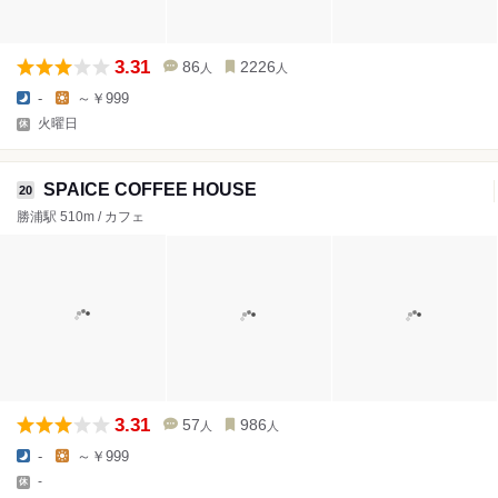
3.31
86
2226
人
人
-
～￥999
火曜日
SPAICE COFFEE HOUSE
20
勝浦駅 510m / カフェ
3.31
57
986
人
人
-
～￥999
-