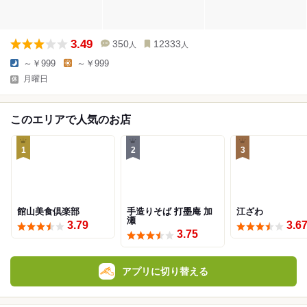
3.49
350
12333
人
人
～￥999
～￥999
月曜日
このエリアで人気のお店
1
2
3
館山美食倶楽部
手造りそば 打墨庵 加
江ざわ
瀬
3.79
3.6
3.75
アプリに切り替える