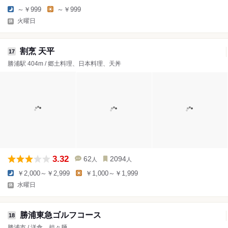
～￥999
～￥999
火曜日
割烹 天平
17
勝浦駅 404m / 郷土料理、日本料理、天丼
3.32
62
2094
人
人
￥2,000～￥2,999
￥1,000～￥1,999
水曜日
勝浦東急ゴルフコース
18
勝浦市 / 洋食、担々麺