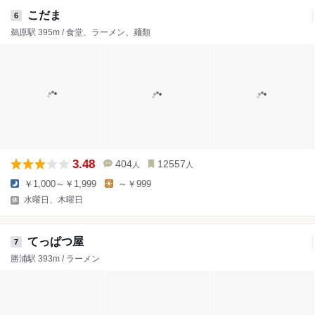
こだま
6
鵜原駅 395m / 食堂、ラーメン、麺類
3.48
404
12557
人
人
￥1,000～￥1,999
～￥999
水曜日、木曜日
てっぱつ屋
7
勝浦駅 393m / ラーメン