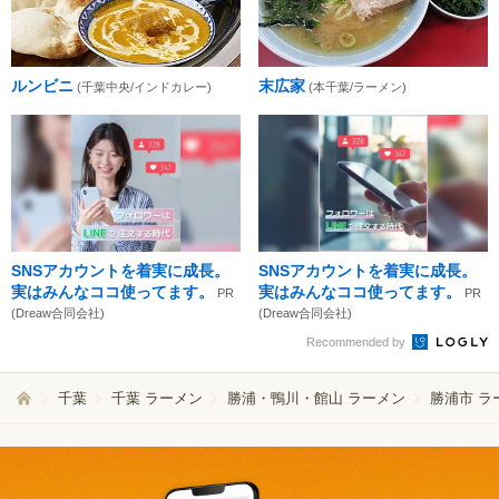
ルンビニ
末広家
(千葉中央/インドカレー)
(本千葉/ラーメン)
SNSアカウントを着実に成長。
SNSアカウントを着実に成長。
実はみんなココ使ってます。
実はみんなココ使ってます。
PR
PR
(Dreaw合同会社)
(Dreaw合同会社)
Recommended by
千葉
千葉 ラーメン
勝浦・鴨川・館山 ラーメン
勝浦市 ラ