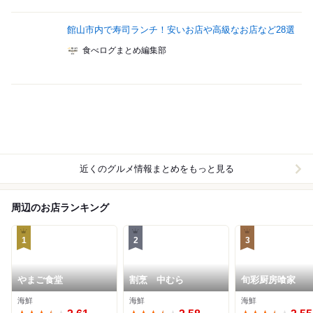
館山市内で寿司ランチ！安いお店や高級なお店など28選
食べログまとめ編集部
近くのグルメ情報まとめをもっと見る
周辺のお店ランキング
1
2
3
やまご食堂
割烹 中むら
旬彩厨房喰家
海鮮
海鮮
海鮮