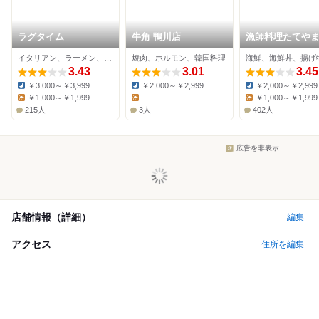
ラグタイム
牛角 鴨川店
漁師料理たてや
イタリアン、ラーメン、バー
焼肉、ホルモン、韓国料理
海鮮、海鮮丼、揚げ
3.43
3.01
3.45
￥3,000～￥3,999
￥2,000～￥2,999
￥2,000～￥2,999
Dinner:
Dinner:
Dinner:
￥1,000～￥1,999
-
￥1,000～￥1,999
Lunch:
Lunch:
Lunch:
215人
3人
402人
広告を非表示
店舗情報（詳細）
編集
アクセス
住所を編集