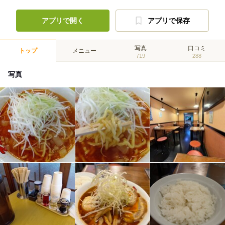
アプリで開く
アプリで保存
写真
口コミ
トップ
メニュー
719
288
写真