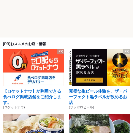
[PR]おススメのお店・情報
PR
PR
【ロケットナウ】が利用できる
完璧な生ビール体験を。ザ・パ
食べログ掲載店舗をご紹介しま
ーフェクト黒ラベルが飲めるお
す。
店
(ロケットナウ)
(サッポロビール)