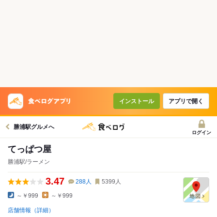
インストール
アプリで開く
勝浦駅グルメへ
ログイン
てっぱつ屋
勝浦駅/ラーメン
3.47
288
人
5399
人
～￥999
～￥999
店舗情報（詳細）