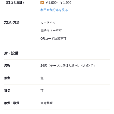
（口コミ集計）
￥1,000～￥1,999
利用金額分布を見る
支払い方法
カード不可
電子マネー不可
QRコード決済不可
席・設備
席数
24席（テーブル席(2人卓×4、4人卓×4)）
個室
無
貸切
可
禁煙・喫煙
全席禁煙