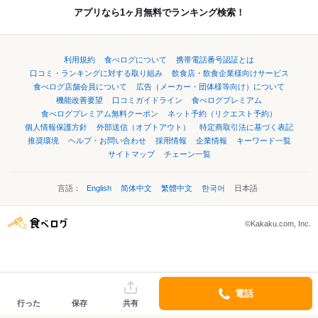
アプリなら1ヶ月無料でランキング検索！
利用規約
食べログについて
携帯電話番号認証とは
口コミ・ランキングに対する取り組み
飲食店・飲食企業様向けサービス
食べログ店舗会員について
広告（メーカー・団体様等向け）について
機能改善要望
口コミガイドライン
食べログプレミアム
食べログプレミアム無料クーポン
ネット予約（リクエスト予約）
個人情報保護方針
外部送信（オプトアウト）
特定商取引法に基づく表記
推奨環境
ヘルプ・お問い合わせ
採用情報
企業情報
キーワード一覧
サイトマップ
チェーン一覧
言語：
English
简体中文
繁體中文
한국어
日本語
©Kakaku.com, Inc.
電話
行った
保存
共有