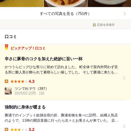
すべての写真を見る（751件）
広告を非表示
口コミ
ピックアップ！口コミ
辛さに豚骨のコクを加えた絶妙に旨い一杯
かつうらビッグひな祭りに初めて訪れました。 町全体で室内外問わず至
る所に雛人形が飾られて素晴らしい催しでした。 そして勝浦に来たもう
一つの目的は、もちろん坦々麺！気になっていた「てっぱつ屋」さんを訪
4.3
店しました。 こちらのお店は国道沿いでアクセス容易、待ちなして入店
Lunch:
できました。 勝浦豚...
ツンでれマウ
（397）
2025/02 訪問
1回
強制的に身体が暖まる
勝浦でのインプット奴隷合宿の折、勝浦名物を食べに訪問。 結構人気店
のようで、11時の開店直後に行ったら次々とお客さんが来ていた。 店舗
はトレーラーハウス。 そのためか...
3.2