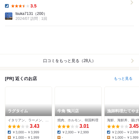
す！！ 店員さんも親切、お店もキレイ！１点だけ、...
3.5
Dinner:
tsuka7131
（200）
2024/07 訪問
1回
口コミをもっと見る（28人）
[PR] 近くのお店
もっと見る
ラグタイム
牛角 鴨川店
漁師料理たてや
イタリアン、ラーメン、バー
焼肉、ホルモン、韓国料理
海鮮、海鮮丼、揚げ
3.43
3.01
3.45
￥3,000～￥3,999
￥2,000～￥2,999
￥2,000～￥2,999
Dinner:
Dinner:
Dinner:
￥1,000～￥1,999
-
￥1,000～￥1,999