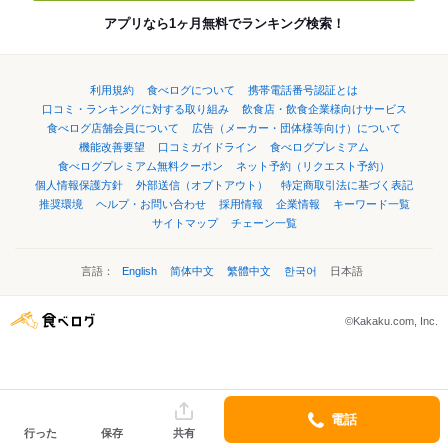
アプリなら1ヶ月無料でランキング検索！
利用規約
食べログについて
携帯電話番号認証とは
口コミ・ランキングに対する取り組み
飲食店・飲食企業様向けサービス
食べログ店舗会員について
広告（メーカー・団体様等向け）について
機能改善要望
口コミガイドライン
食べログプレミアム
食べログプレミアム無料クーポン
ネット予約（リクエスト予約）
個人情報保護方針
外部送信（オプトアウト）
特定商取引法に基づく表記
推奨環境
ヘルプ・お問い合わせ
採用情報
企業情報
キーワード一覧
サイトマップ
チェーン一覧
言語：
English
简体中文
繁體中文
한국어
日本語
©Kakaku.com, Inc.
電話
行った
保存
共有