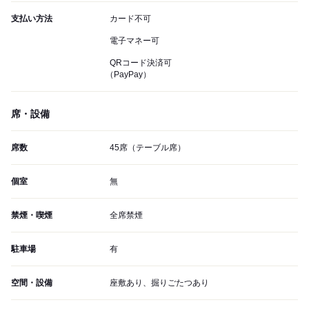
支払い方法
カード不可
電子マネー可
QRコード決済可
（PayPay）
席・設備
席数
45席（テーブル席）
個室
無
禁煙・喫煙
全席禁煙
駐車場
有
空間・設備
座敷あり、掘りごたつあり