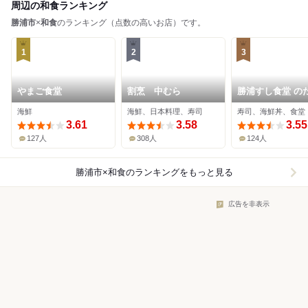
周辺の和食ランキング
勝浦市
×
和食
のランキング（点数の高いお店）です。
1
2
3
やまご食堂
割烹 中むら
勝浦すし食堂 の
ゃん
海鮮
海鮮、日本料理、寿司
寿司、海鮮丼、食堂
3.61
3.58
3.55
127人
308人
124人
勝浦市×和食
のランキングをもっと見る
広告を非表示