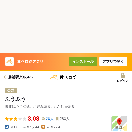
インストール
アプリで開く
勝浦駅グルメへ
ログイン
公式
ふうふう
勝浦駅/たこ焼き､ お好み焼き､ もんじゃ焼き
3.08
28
人
283
人
￥1,000～￥1,999
～￥999