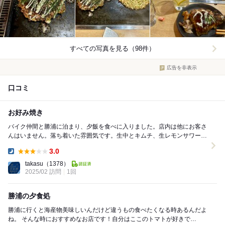
すべての写真を見る（98件）
広告を非表示
口コミ
お好み焼き
バイク仲間と勝浦に泊まり、夕飯を食べに入りました。店内は他にお客さ
んはいません。落ち着いた雰囲気です。生中とキムチ、生レモンサワー、
ふうふう天、もんじゃ焼きをオーダー。ふうふう天は...
3.0
Dinner:
takasu
（1378）
2025/02 訪問
1回
勝浦の夕食処
勝浦に行くと海産物美味しいんだけど違うもの食べたくなる時あるんだよ
ね。 そんな時におすすめなお店です！自分はここのトマトが好きで