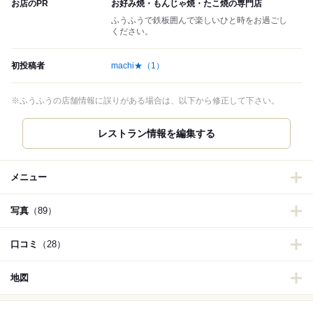
お店のPR
お好み焼・もんじゃ焼・たこ焼の専門店
ふうふうで鉄板囲んで楽しいひと時をお過ごし
ください。
初投稿者
machi★
（1）
※ふうふうの店舗情報に誤りがある場合は、以下から修正して下さい。
レストラン情報を編集する
メニュー
写真
（89）
口コミ
（28）
地図