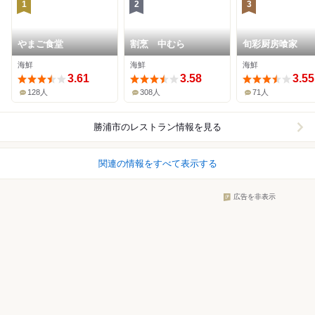
1
2
3
やまご食堂
割烹 中むら
旬彩厨房喰家
海鮮
海鮮
海鮮
3.61
3.58
3.55
128人
308人
71人
勝浦市
のレストラン情報を見る
関連の情報をすべて表示する
広告を非表示