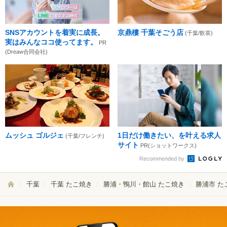
SNSアカウントを着実に成長。
京鼎樓 千葉そごう店
(千葉/飲茶)
実はみんなココ使ってます。
PR
(Dreaw合同会社)
ムッシュ ゴルジェ
1日だけ働きたい、を叶える求人
(千葉/フレンチ)
サイト
PR(ショットワークス)
Recommended by
千葉
千葉 たこ焼き
勝浦・鴨川・館山 たこ焼き
勝浦市 た