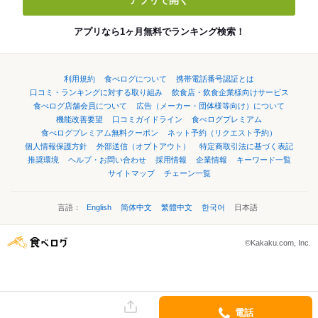
アプリで開く
アプリなら1ヶ月無料でランキング検索！
利用規約
食べログについて
携帯電話番号認証とは
口コミ・ランキングに対する取り組み
飲食店・飲食企業様向けサービス
食べログ店舗会員について
広告（メーカー・団体様等向け）について
機能改善要望
口コミガイドライン
食べログプレミアム
食べログプレミアム無料クーポン
ネット予約（リクエスト予約）
個人情報保護方針
外部送信（オプトアウト）
特定商取引法に基づく表記
推奨環境
ヘルプ・お問い合わせ
採用情報
企業情報
キーワード一覧
サイトマップ
チェーン一覧
言語：
English
简体中文
繁體中文
한국어
日本語
©Kakaku.com, Inc.
電話