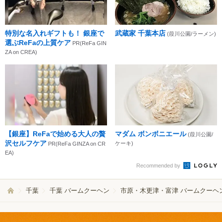
特別な名入れギフトも！ 銀座で
武蔵家 千葉本店
(葭川公園/ラーメン)
選ぶReFaの上質ケア
PR(ReFa GIN
ZA on CREA)
【銀座】ReFaで始める大人の贅
マダム ボンボニエール
(葭川公園/
沢セルフケア
ケーキ)
PR(ReFa GINZA on CR
EA)
Recommended by
千葉
千葉 バームクーヘン
市原・木更津・富津 バームクーヘ