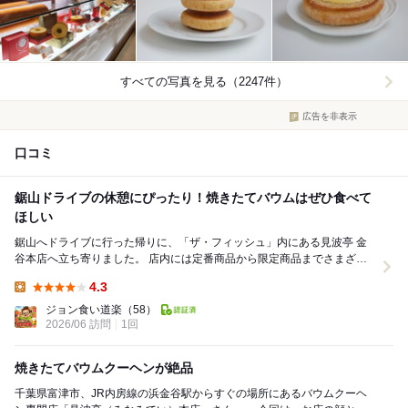
すべての写真を見る（2247件）
広告を非表示
口コミ
鋸山ドライブの休憩にぴったり！焼きたてバウムはぜひ食べて
ほしい
鋸山へドライブに行った帰りに、「ザ・フィッシュ」内にある見波亭 金
谷本店へ立ち寄りました。 店内には定番商品から限定商品までさまざま
なバウムクーヘンが並んでいて、お土産選びを...
4.3
Lunch:
ジョン食い道楽
（58）
2026/06 訪問
1回
焼きたてバウムクーヘンが絶品
千葉県富津市、JR内房線の浜金谷駅からすぐの場所にあるバウムクーヘ