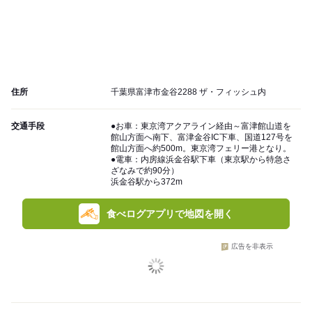
住所
千葉県富津市金谷2288 ザ・フィッシュ内
交通手段
●お車：東京湾アクアライン経由～富津館山道を
館山方面へ南下、富津金谷IC下車、国道127号を
館山方面へ約500m。東京湾フェリー港となり。
●電車：内房線浜金谷駅下車（東京駅から特急さ
ざなみで約90分）
浜金谷駅から372m
食べログアプリで地図を開く
広告を非表示