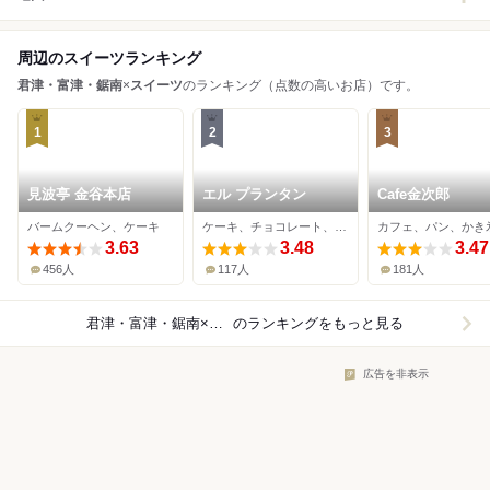
周辺のスイーツランキング
君津・富津・鋸南
×
スイーツ
のランキング（点数の高いお店）です。
1
2
3
見波亭 金谷本店
エル プランタン
Cafe金次郎
バームクーヘン、ケーキ
ケーキ、チョコレート、ドーナツ
カフェ、パン、かき
3.63
3.48
3.47
456人
117人
181人
君津・富津・鋸南×スイーツ
のランキングをもっと見る
広告を非表示