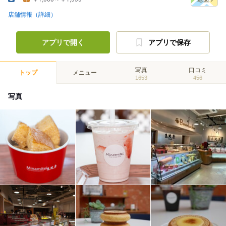
店舗情報（詳細）
アプリで開く
アプリで保存
写真
口コミ
トップ
メニュー
1653
456
写真