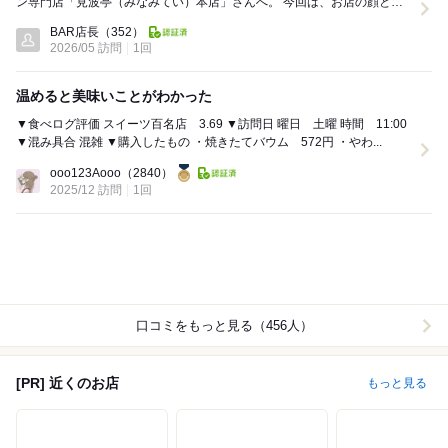
ン専門店「見波亭（みなみてい）本店」さんへ。 今回は、お店の顔とも
言える人気の2品をチョイスしました。 ...
BAR店長
（352）
2026/05 訪問
1回
温めると美味いことがわかった
▼食べログ評価 スイーツ百名店 3.69 ▼訪問日 曜日 土曜 時間 11:00
▼混み具合 混雑 ▼購入したもの ・焼きたてバウム 572円 ・やわ...
ooo123Aooo
（2840）
2025/12 訪問
1回
口コミをもっと見る（456人）
[PR] 近くのお店
もっと見る