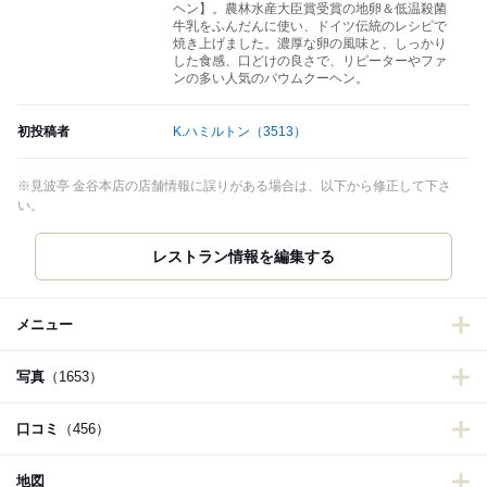
ヘン】。農林水産大臣賞受賞の地卵＆低温殺菌
牛乳をふんだんに使い、ドイツ伝統のレシピで
焼き上げました。濃厚な卵の風味と、しっかり
した食感、口どけの良さで、リピーターやファ
ンの多い人気のバウムクーヘン。
初投稿者
K.ハミルトン
（3513）
※見波亭 金谷本店の店舗情報に誤りがある場合は、以下から修正して下さ
い。
レストラン情報を編集する
メニュー
写真
（1653）
口コミ
（456）
地図