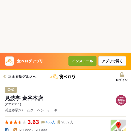
インストール
アプリで開く
浜金谷駅グルメへ
ログイン
公式
見波亭 金谷本店
(ミナミテイ)
浜金谷駅/バームクーヘン､ ケーキ
3.63
456
人
9039
人
-
￥1,000～￥1,999