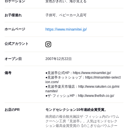
ロケーション
景色がきれい、海が見える
お子様連れ
子供可、ベビーカー入店可
ホームページ
https://www.minamitei.jp/
公式アカウント
オープン日
2007年12月22日
備考
●見波亭公式HP：https://www.minamitei.jp/
●見波亭ネットショップ：https://minamitei-select
ion.com/
●見波亭楽天市場店：http://www.rakuten.co.jp/mi
namitei/
●ザ･フィッシュHP：http://www.thefish.co.jp/
お店のPR
モンドセレクション10年連続金賞受賞。
南房総の複合観光施設ザ･フィッシュ内のバウム
クーヘン工房『見波亭』。人気はモンドセレク
ション最高金賞受賞の【のこぎり山バウムクー