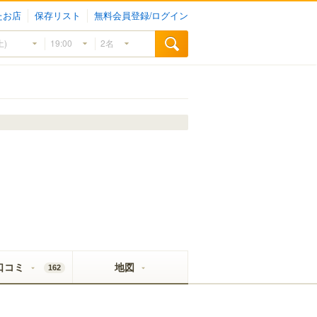
たお店
保存リスト
無料会員登録/ログイン
口コミ
地図
162