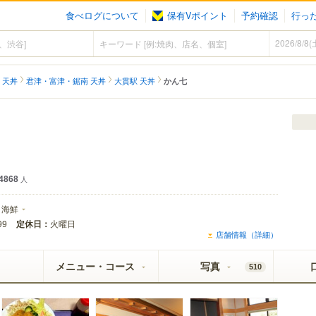
食べログについて
保有Vポイント
予約確認
行っ
 天丼
君津・富津・鋸南 天丼
大貫駅 天丼
かん七
4868
人
海鮮
定休日：
火曜日
99
店舗情報（詳細）
メニュー・コース
写真
510