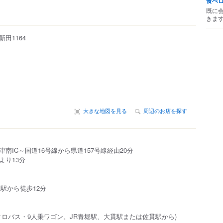
食べ
既に
きま
新田
1164
大きな地図を見る
周辺のお店を探す
南IC～国道16号線から県道157号線経由20分
より13分
駅から徒歩12分
イクロバス・9人乗ワゴン。JR青堀駅、大貫駅または佐貫駅から)