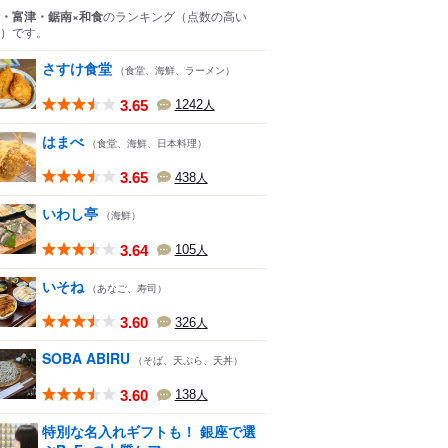
・富津・鋸南×和食
のランキング
（点数の高い
）
です。
さすけ食堂
（食堂、海鮮、ラーメン）
3.65
1242
人
はまべ
（食堂、海鮮、日本料理）
3.65
438
人
いわし亭
（海鮮）
3.64
105
人
いそね
（あなご、寿司）
3.60
326
人
SOBA ABIRU
（そば、天ぷら、天丼）
3.60
138
人
特別な名入れギフトも！ 銀座で選