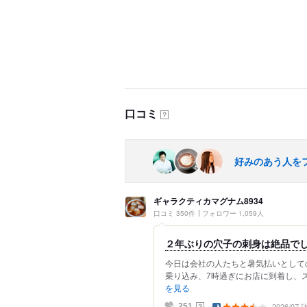
口コミ
？
好みのあう人を
ギャラクティカマグナム8934
口コミ 350件
フォロワー 1,059人
２年ぶりの穴子の刺身は絶品で
今日は会社の人たちと暑気払いとして
乗り込み、7時過ぎにお店に到着し、ス
を見る
2026/07
？
251