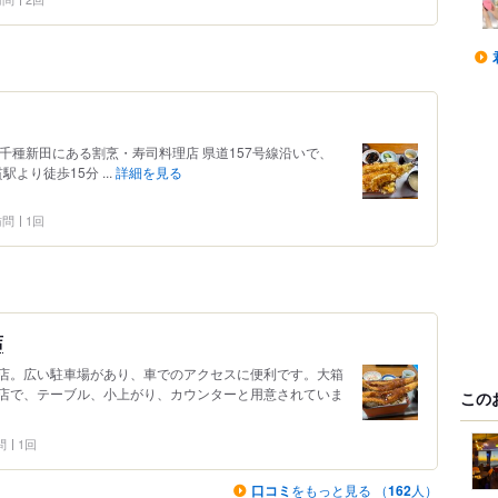
 富津市千種新田にある割烹・寿司料理店 県道157号線沿いで、
より徒歩15分 ...
詳細を見る
 訪問
1回
店
店。広い駐車場があり、車でのアクセスに便利です。大箱
店で、テーブル、小上がり、カウンターと用意されていま
この
問
1回
口コミ
をもっと見る （
162
人）