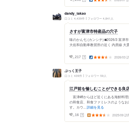
dandy_takao
口コミ 4,439件
フォロワー 4,841人
さすが富津市特産品の穴子
味のかん七 (カンシチ) ⬛︎2026/3
大佐和自動車教習所の近く 内房線 大貫駅
2026/03
？
217
ぷっく王子
口コミ 439件
フォロワー 59人
江戸前を愉しむことができる良
富津岬からほど近くにある海鮮料理
の和食店、和食ファミレスのようなお
す。カウ...
詳細を見る
2025/09 訪
？
16