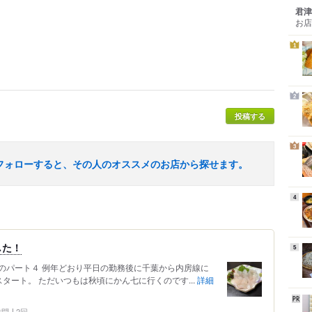
君津
お店
1
2
投稿する
3
フォローすると、その人のオススメのお店から探せます。
4
した！
5
のパート４ 例年どおり平日の勤務後に千葉から内房線に
タート。 ただいつもは秋頃にかん七に行くのです...
詳細
 訪問
2回