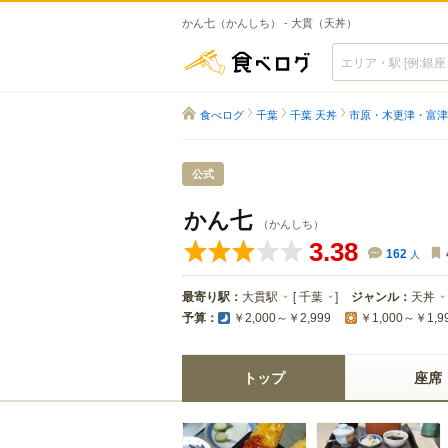
かん七（かんしち） - 大貫（天丼）
食べログ
食べログ
千葉
千葉 天丼
市原・木更津・富津
公式
かん七
（かんしち）
3.38
162
人
最寄り駅：
大貫駅
[
千葉
]
ジャンル：
天丼
予算：
￥2,000～￥2,999
￥1,000～￥1,9
トップ
座席