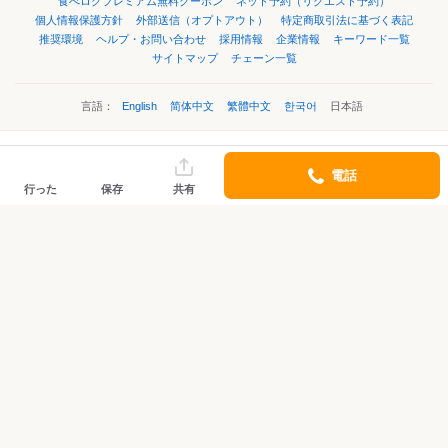
食べログプレミアム無料クーポン
ネット予約（リクエスト予約）
個人情報保護方針
外部送信（オプトアウト）
特定商取引法に基づく表記
推奨環境
ヘルプ・お問い合わせ
採用情報
企業情報
キーワード一覧
サイトマップ
チェーン一覧
言語：
English
简体中文
繁體中文
한국어
日本語
©Kakaku.com, Inc.
電話
行った
保存
共有