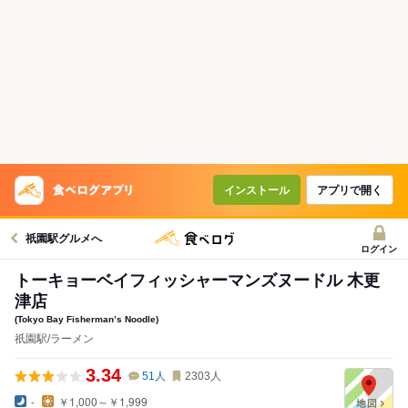
インストール
アプリで開く
祇園駅グルメへ
ログイン
トーキョーベイフィッシャーマンズヌードル 木更
津店
(Tokyo Bay Fisherman’s Noodle)
祇園駅/ラーメン
3.34
51
人
2303
人
-
￥1,000～￥1,999