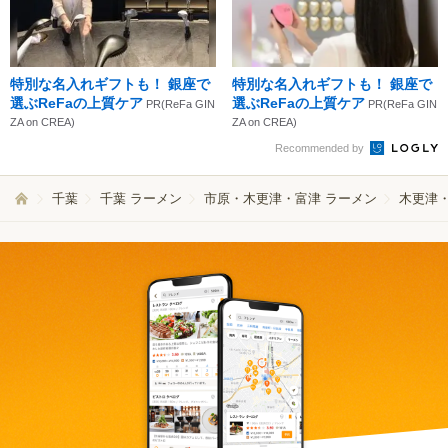
特別な名入れギフトも！ 銀座で
特別な名入れギフトも！ 銀座で
選ぶReFaの上質ケア
選ぶReFaの上質ケア
PR(ReFa GIN
PR(ReFa GIN
ZA on CREA)
ZA on CREA)
Recommended by
千葉
千葉 ラーメン
市原・木更津・富津 ラーメン
木更津・