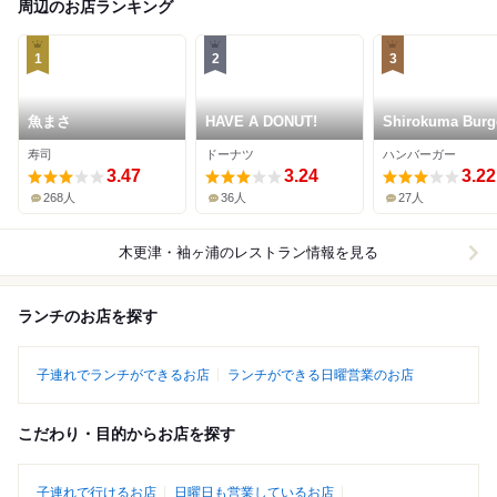
周辺のお店ランキング
1
2
3
魚まさ
HAVE A DONUT!
Shirokuma Burg
寿司
ドーナツ
ハンバーガー
3.47
3.24
3.22
268人
36人
27人
木更津・袖ヶ浦
のレストラン情報を見る
ランチのお店を探す
子連れでランチができるお店
ランチができる日曜営業のお店
こだわり・目的からお店を探す
子連れで行けるお店
日曜日も営業しているお店