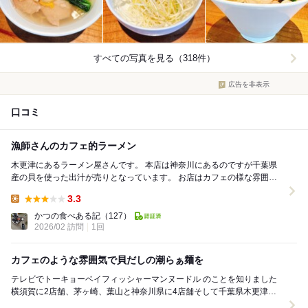
すべての写真を見る（318件）
広告を非表示
口コミ
漁師さんのカフェ的ラーメン
木更津にあるラーメン屋さんです。 本店は神奈川にあるのですが千葉県
産の貝を使った出汁が売りとなっています。 お店はカフェの様な雰囲気
で清潔感があります。 とても感じの良い接客...
3.3
Lunch:
かつの食べある記
（127）
2026/02 訪問
1回
カフェのような雰囲気で貝だしの潮らぁ麺を
テレビでトーキョーベイフィッシャーマンヌードル のことを知りました
横須賀に2店舗、茅ヶ崎、葉山と神奈川県に4店舗そして千葉県木更津に
木更津店があります お店の場所は「らーめ...