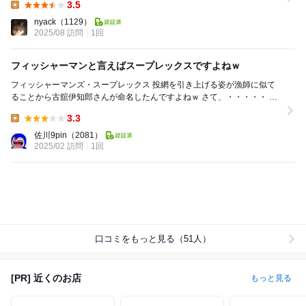
3.5
Lunch:
nyack
（1129）
2025/08 訪問
1回
フィッシャーマンと言えばスープレックスですよねｗ
フィッシャーマンズ・スープレックス 投網を引き上げる姿が漁師に似て
ることから古舘伊知郎さんが命名したんですよねｗ さて、・・・・・ 課
題の店だったのに、２回伺って２回とも...
3.3
Lunch:
佐川9pin
（2081）
2025/02 訪問
1回
口コミをもっと見る（51人）
[PR] 近くのお店
もっと見る