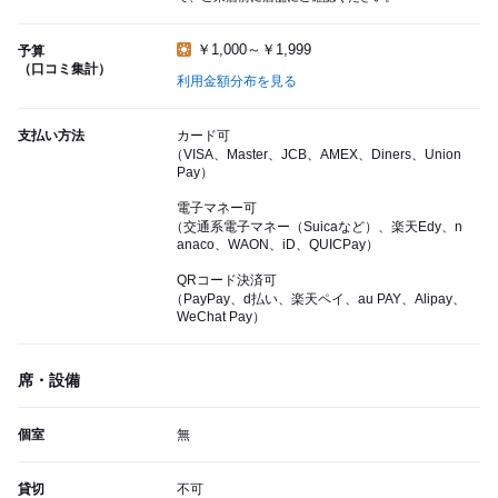
￥1,000～￥1,999
予算
（口コミ集計）
利用金額分布を見る
支払い方法
カード可
（VISA、Master、JCB、AMEX、Diners、Union
Pay）
電子マネー可
（交通系電子マネー（Suicaなど）、楽天Edy、n
anaco、WAON、iD、QUICPay）
QRコード決済可
（PayPay、d払い、楽天ペイ、au PAY、Alipay、
WeChat Pay）
席・設備
個室
無
貸切
不可