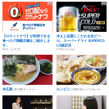
PR
PR
【ロケットナウ】が利用できる
冷えと品質にこだわる生ビー
食べログ掲載店舗をご紹介しま
ル。スーパードライ SUPERCO
す。
LD認定店
(ロケットナウ)
(アサヒビール)
末広家
ルンビニ
(本千葉/ラーメン)
(千葉中央/インドカレー)