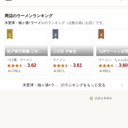
周辺のラーメンランキング
木更津・袖ヶ浦
×
ラーメン
のランキング（点数の高いお店）です。
1
2
3
松戸富田製麺 三井ア
三代目 沖食堂
九州ラーメン友
ウトレットパーク木更
つけ麺、ラーメン
ラーメン
ラーメン、ちゃんぽ
津店
3.62
3.61
3.60
1786人
367人
498人
木更津・袖ヶ浦×ラーメン
のランキングをもっと見る
広告を非表示