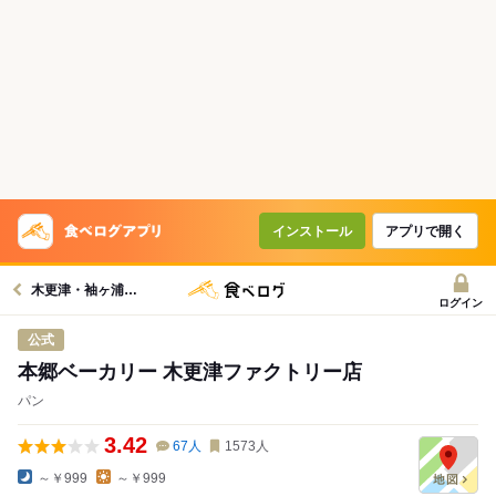
インストール
アプリで開く
木更津・袖ヶ浦グルメへ
ログイン
公式
本郷ベーカリー 木更津ファクトリー店
パン
3.42
67
人
1573
人
～￥999
～￥999