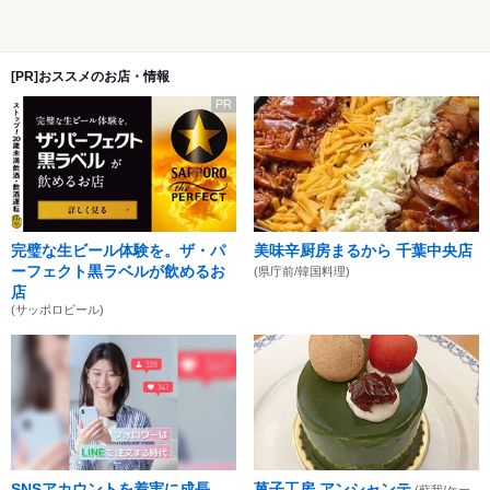
[PR]おススメのお店・情報
PR
完璧な生ビール体験を。ザ・パ
美味辛厨房まるから 千葉中央店
ーフェクト黒ラベルが飲めるお
(県庁前/韓国料理)
店
(サッポロビール)
SNSアカウントを着実に成長。
菓子工房 アンシャンテ
(蘇我/ケー