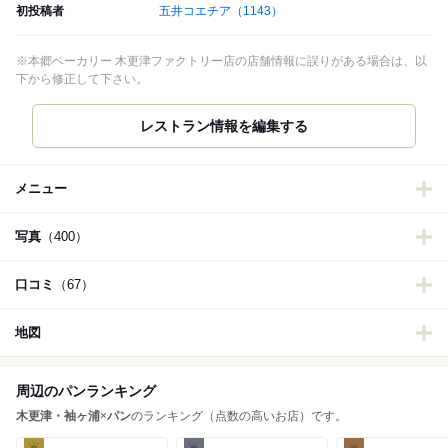
初投稿者
五井コエチア
（1143）
※本郷ベーカリー 木更津ファクトリー店の店舗情報に誤りがある場合は、以
下から修正して下さい。
レストラン情報を編集する
メニュー
写真
（400）
口コミ
（67）
地図
周辺のパンランキング
木更津・袖ヶ浦
×
パン
のランキング（点数の高いお店）です。