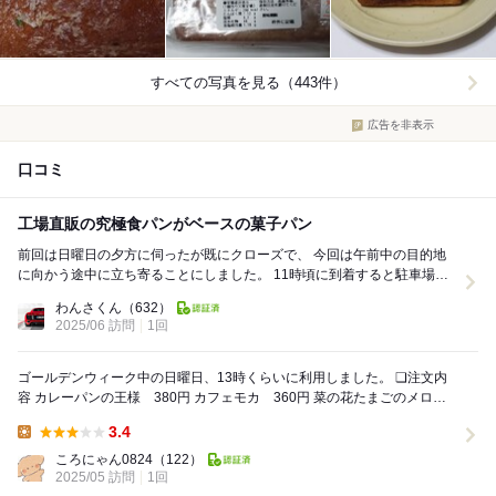
すべての写真を見る（443件）
広告を非表示
口コミ
工場直販の究極食パンがベースの菓子パン
前回は日曜日の夕方に伺ったが既にクローズで、 今回は午前中の目的地
に向かう途中に立ち寄ることにしました。 11時頃に到着すると駐車場に
は4〜5台停車中！ お店の入口に２組...
わんさくん
（632）
2025/06 訪問
1回
ゴールデンウィーク中の日曜日、13時くらいに利用しました。 ❏注文内
容 カレーパンの王様 380円 カフェモカ 360円 菜の花たまごのメロン
パン 330円 明太クリ...
3.4
Lunch:
ころにゃん0824
（122）
2025/05 訪問
1回