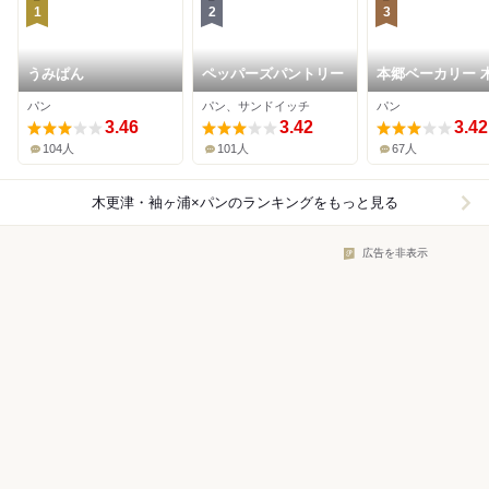
1
2
3
うみぱん
ペッパーズパントリー
本郷ベーカリー 
津ファクトリー
パン
パン、サンドイッチ
パン
3.46
3.42
3.42
104人
101人
67人
木更津・袖ヶ浦×パン
のランキングをもっと見る
広告を非表示