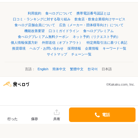
利用規約
食べログについて
携帯電話番号認証とは
口コミ・ランキングに対する取り組み
飲食店・飲食企業様向けサービス
食べログ店舗会員について
広告（メーカー・団体様等向け）について
機能改善要望
口コミガイドライン
食べログプレミアム
食べログプレミアム無料クーポン
ネット予約（リクエスト予約）
個人情報保護方針
外部送信（オプトアウト）
特定商取引法に基づく表記
推奨環境
ヘルプ・お問い合わせ
採用情報
企業情報
キーワード一覧
サイトマップ
チェーン一覧
言語：
English
简体中文
繁體中文
한국어
日本語
©Kakaku.com, Inc.
電話
行った
保存
共有