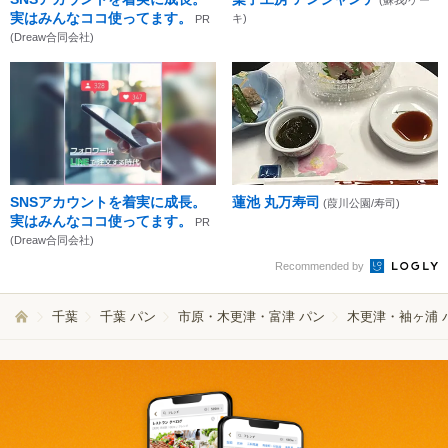
実はみんなココ使ってます。
キ)
PR
(Dreaw合同会社)
SNSアカウントを着実に成長。
蓮池 丸万寿司
(葭川公園/寿司)
実はみんなココ使ってます。
PR
(Dreaw合同会社)
Recommended by
千葉
千葉 パン
市原・木更津・富津 パン
木更津・袖ヶ浦 