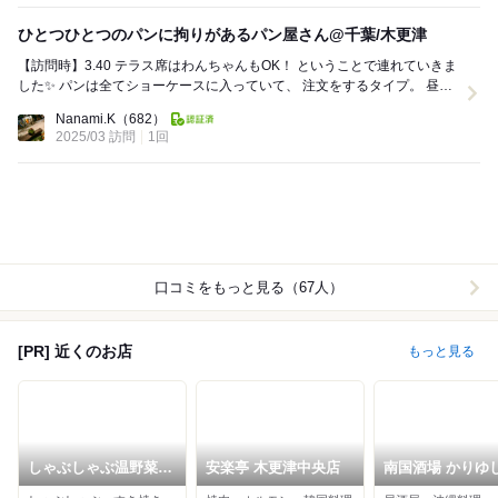
ひとつひとつのパンに拘りがあるパン屋さん@千葉/木更津
【訪問時】3.40 テラス席はわんちゃんもOK！ ということで連れていきま
した✨ パンは全てショーケースに入っていて、 注文をするタイプ。 昼頃
に行ったらすでに完売し...
Nanami.K
（682）
2025/03 訪問
1回
口コミをもっと見る（67人）
[PR] 近くのお店
もっと見る
しゃぶしゃぶ温野菜
安楽亭 木更津中央店
南国酒場 かりゆ
袖ヶ浦店