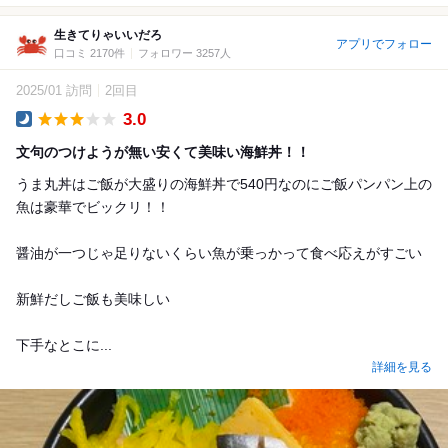
生きてりゃいいだろ
アプリでフォロー
口コミ 2170件
フォロワー 3257人
2025/01 訪問
2回目
3.0
Dinner
文句のつけようが無い安くて美味い海鮮丼！！
うま丸丼はご飯が大盛りの海鮮丼で540円なのにご飯パンパン上の
魚は豪華でビックリ！！
醤油が一つじゃ足りないくらい魚が乗っかって食べ応えがすごい
新鮮だしご飯も美味しい
下手なとこに...
詳細を見る