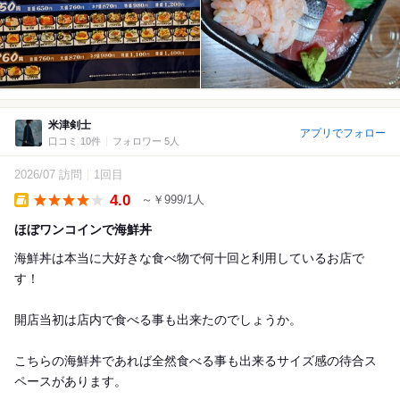
米津剣士
アプリでフォロー
口コミ 10件
フォロワー 5人
2026/07 訪問
1回目
4.0
～￥999/1人
Takeout
ほぼワンコインで海鮮丼
海鮮丼は本当に大好きな食べ物で何十回と利用しているお店で
す！
開店当初は店内で食べる事も出来たのでしょうか。
こちらの海鮮丼であれば全然食べる事も出来るサイズ感の待合ス
ペースがあります。