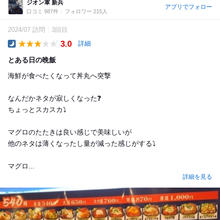
ジオン軍 新兵
アプリでフォロー
口コミ 987件
フォロワー 215人
2024/07 訪問
3回目
3.0
詳細
Dinner
とある日の晩飯
海鮮が食べたくなって丼丸へ突撃
なんだかネタが寂しくなった❓️
ちょっとスカスカ⤵️
マグロのたたきは良い感じで美味しいが
他のネタは薄くなったし量が減った感じがする⤵️
マグロ...
詳細を見る