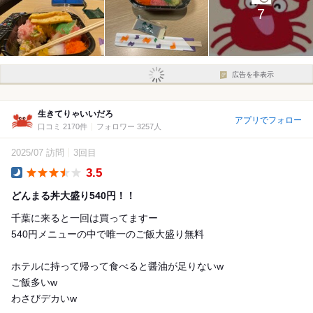
7
広告を非表示
生きてりゃいいだろ
アプリでフォロー
口コミ 2170件
フォロワー 3257人
2025/07 訪問
3回目
3.5
Dinner
どんまる丼大盛り540円！！
千葉に来ると一回は買ってますー
540円メニューの中で唯一のご飯大盛り無料
ホテルに持って帰って食べると醤油が足りないw
ご飯多いw
わさびデカいw