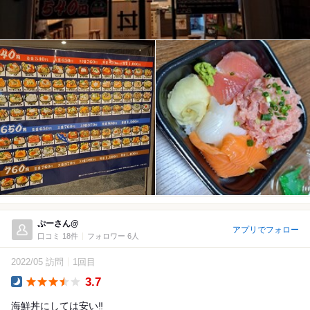
ぷーさん@
アプリでフォロー
口コミ 18件
フォロワー 6人
2022/05 訪問
1回目
3.7
Dinner
海鮮丼にしては安い‼︎