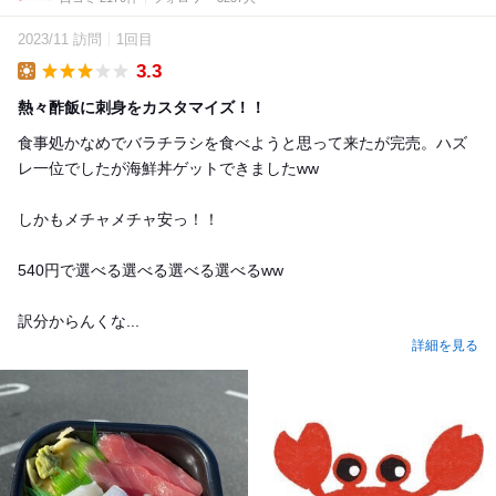
2023/11 訪問
1回目
3.3
Lunch
熱々酢飯に刺身をカスタマイズ！！
食事処かなめでバラチラシを食べようと思って来たが完売。ハズ
レ一位でしたが海鮮丼ゲットできましたww
しかもメチャメチャ安っ！！
540円で選べる選べる選べる選べるww
訳分からんくな...
詳細を見る