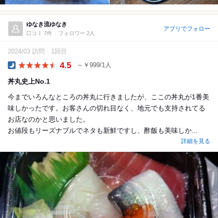
ゆなき流ゆなき
アプリでフォロー
口コミ 7件
フォロワー 2人
2024/03 訪問
1回目
4.5
～￥999/1人
Dinner
丼丸史上No.1
今までいろんなところの丼丸に行きましたが、ここの丼丸が1番美
味しかったです。お客さんの切れ目なく、地元でも支持されてる
お店なのかと思いました。
お値段もリーズナブルでネタも新鮮ですし、酢飯も美味しか...
詳細を見る