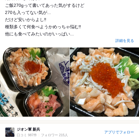
ご飯270gって書いてあった気がするけど
270も入ってない気が...
だけど安いからよし‼︎
種類多くて何食べようかめっちゃ悩む‼︎
他にも食べてみたいのがいっぱい...
詳細を見る
ジオン軍 新兵
アプリでフォロー
口コミ 987件
フォロワー 215人