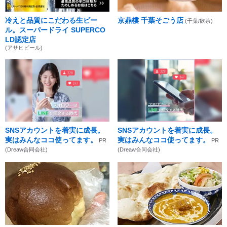
冷えと品質にこだわる生ビー
京鼎樓 千葉そごう店
(千葉/飲茶)
ル。スーパードライ SUPERCO
LD認定店
(アサヒビール)
SNSアカウントを着実に成長。
SNSアカウントを着実に成長。
実はみんなココ使ってます。
実はみんなココ使ってます。
PR
PR
(Dreaw合同会社)
(Dreaw合同会社)