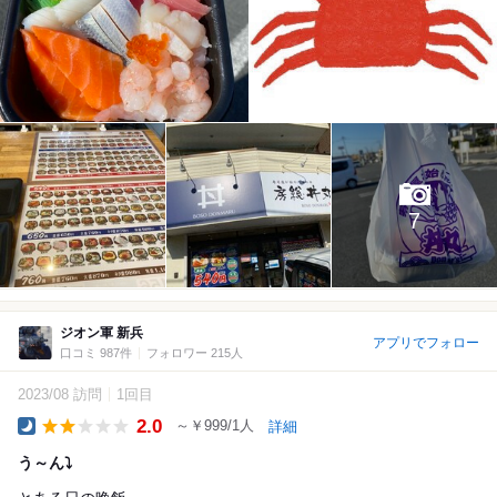
7
ジオン軍 新兵
アプリでフォロー
口コミ 987件
フォロワー 215人
2023/08 訪問
1回目
2.0
～￥999/1人
詳細
Dinner
う～ん⤵️