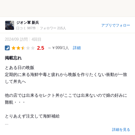
ジオン軍 新兵
アプリでフォロー
口コミ 987件
フォロワー 215人
2024/09 訪問
4回目
2.5
～￥999/1人
詳細
Dinner
掲載忘れ
とある日の晩飯
定期的に来る海鮮中毒と疲れから晩飯を作りたくない衝動が一致
して丼丸へ
他の店では出来るセレクト丼がここでは出来ないので娘の好みに
難航・・・
とりあえず注文して海鮮補給
...
詳細を見る