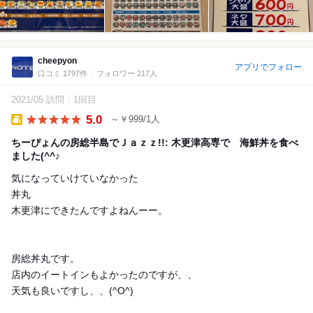
cheepyon
アプリでフォロー
口コミ 1797件
フォロワー 217人
2021/05 訪問
1回目
5.0
～￥999/1人
Takeout
ちーぴょんの房総半島でＪａｚｚ!!: 木更津高専で 海鮮丼を食べ
ました(^^♪
気になっていけていなかった
丼丸
木更津にできたんですよねんーー。
房総丼丸です。
店内のイートインもよかったのですが、、
天気も良いですし、、(^O^)