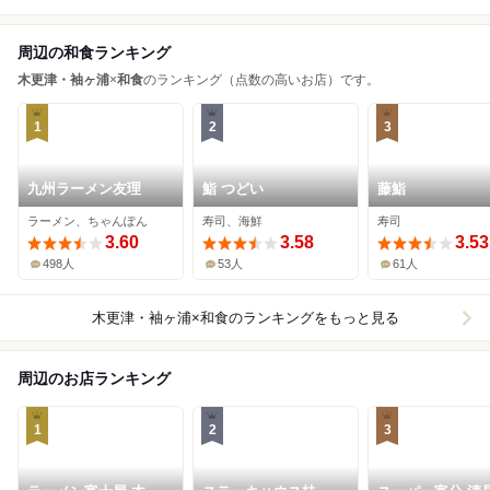
周辺の和食ランキング
木更津・袖ヶ浦
×
和食
のランキング（点数の高いお店）です。
1
2
3
九州ラーメン友理
鮨 つどい
藤鮨
ラーメン、ちゃんぽん
寿司、海鮮
寿司
3.60
3.58
3.53
498人
53人
61人
木更津・袖ヶ浦×和食
のランキングをもっと見る
周辺のお店ランキング
1
2
3