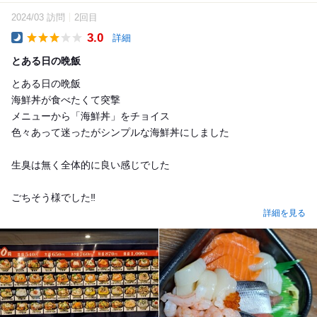
2024/03 訪問
2回目
3.0
詳細
Dinner
とある日の晩飯
とある日の晩飯
海鮮丼が食べたくて突撃
メニューから「海鮮丼」をチョイス
色々あって迷ったがシンプルな海鮮丼にしました
生臭は無く全体的に良い感じでした
ごちそう様でした‼️
詳細を見る