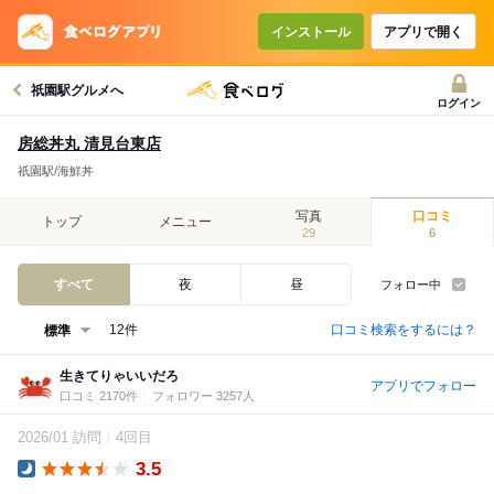
インストール
アプリで開く
祇園駅グルメへ
ログイン
房総丼丸 清見台東店
祇園駅/海鮮丼
写真
口コミ
トップ
メニュー
29
6
すべて
夜
昼
フォロー中
口コミ検索をするには？
12件
生きてりゃいいだろ
アプリでフォロー
口コミ 2170件
フォロワー 3257人
2026/01 訪問
4回目
3.5
Dinner