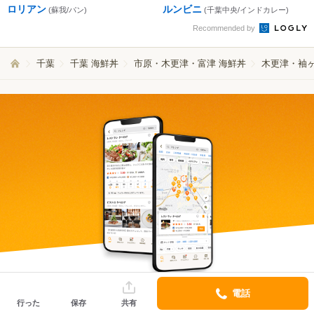
ロリアン
ルンビニ
(蘇我/パン)
(千葉中央/インドカレー)
Recommended by
千葉
千葉 海鮮丼
市原・木更津・富津 海鮮丼
木更津・袖ヶ
より便利になったアプリで
電話
行った
保存
共有