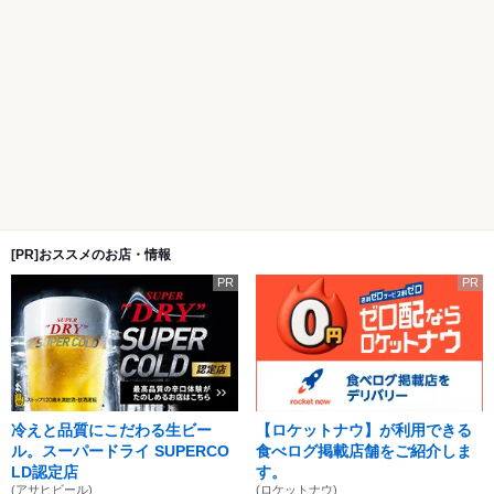
[PR]おススメのお店・情報
PR
PR
冷えと品質にこだわる生ビー
【ロケットナウ】が利用できる
ル。スーパードライ SUPERCO
食べログ掲載店舗をご紹介しま
LD認定店
す。
(アサヒビール)
(ロケットナウ)