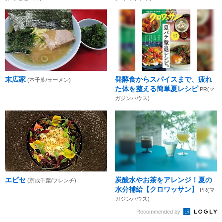
末広家
発酵食からスパイスまで、疲れ
(本千葉/ラーメン)
た体を整える簡単夏レシピ
PR(マ
ガジンハウス)
エピセ
炭酸水やお茶をアレンジ！夏の
(京成千葉/フレンチ)
水分補給【クロワッサン】
PR(マ
ガジンハウス)
Recommended by