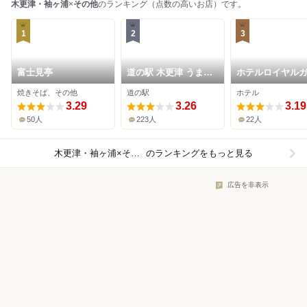
木更津・袖ヶ浦
×
その他
のランキング（点数の高いお店）です。
1
2
3
富士見亭
道の駅 木更津 うまく
ホテルロイヤル
たの里
ン木更津
焼きそば、その他
道の駅
ホテル
3.29
3.26
3.19
50人
223人
22人
木更津・袖ヶ浦×その他
のランキングをもっと見る
広告を非表示