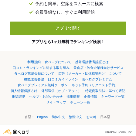
予約も簡単。空席をスムーズに検索
会員登録なし。すぐに利用開始
アプリで開く
アプリなら1ヶ月無料でランキング検索！
利用規約
食べログについて
携帯電話番号認証とは
口コミ・ランキングに対する取り組み
飲食店・飲食企業様向けサービス
食べログ店舗会員について
広告（メーカー・団体様等向け）について
機能改善要望
口コミガイドライン
食べログプレミアム
食べログプレミアム無料クーポン
ネット予約（リクエスト予約）
個人情報保護方針
外部送信（オプトアウト）
特定商取引法に基づく表記
推奨環境
ヘルプ・お問い合わせ
採用情報
企業情報
キーワード一覧
サイトマップ
チェーン一覧
言語：
English
简体中文
繁體中文
한국어
日本語
©Kakaku.com, Inc.