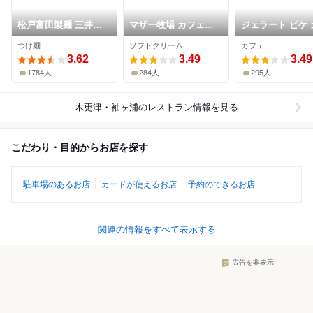
松戸富田製麺 三井ア
マザー牧場 カフェア
ジェラート ピケ 
ウトレットパーク木更
ンドソフトクリーム
ェ クレープリー 
つけ麺
ソフトクリーム
カフェ
津店
三井アウトレットパー
アウトレットパ
3.62
ク木更津店
3.49
更津店
3.49
1784人
284人
295人
木更津・袖ヶ浦
のレストラン情報を見る
こだわり・目的からお店を探す
駐車場のあるお店
カードが使えるお店
予約のできるお店
関連の情報をすべて表示する
広告を非表示