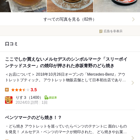
すべての写真を見る（82件）
広告を非表示
口コミ
ここでしか買えないメルセデスのシンボルマーク「スリーポイ
ンテッドスター」の焼印が押された赤坂青野のどら焼き
＜お店について＞ 2018年10月26日オープンの「Mercedes-Benz」アウ
トレットブティック。 アウトレット物販店舗として日本初出店であり、
国内唯一の「Mercede...
3.5
Lunch:
りす３
（1400）
2024/03 訪問
1回
ベンツマークのどら焼き！？
・どら焼き アウトレットを巡っていたらベンツのテナントに 面白いもの
を発見！ メルセデス・ベンツのマークが焼印された、 どら焼きやお菓子
たち。 特別感が半端ない！...