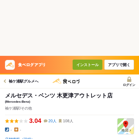
インストール
アプリで開く
袖ケ浦駅グルメへ
ログイン
メルセデス・ベンツ 木更津アウトレット店
(Mercedes-Benz)
袖ケ浦駅/その他
3.04
20
人
108
人
-
-