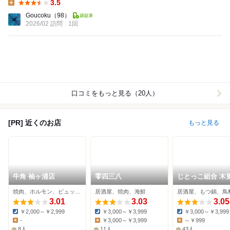
3.5
Lunch:
Goucoku
（98）
2026/02 訪問
1回
口コミをもっと見る（20人）
[PR] 近くのお店
もっと見る
牛角 袖ヶ浦店
零四三八
じとっこ組合 木
駅東口店
焼肉、ホルモン、ビュッフェ
居酒屋、焼肉、海鮮
居酒屋、もつ鍋、鳥
3.01
3.03
3.05
￥2,000～￥2,999
￥3,000～￥3,999
￥3,000～￥3,999
Dinner:
Dinner:
Dinner:
-
￥3,000～￥3,999
～￥999
Lunch:
Lunch:
Lunch:
8人
11人
43人