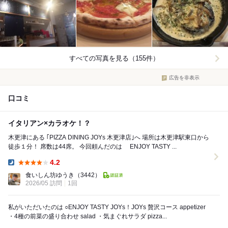
すべての写真を見る（155件）
広告を非表示
口コミ
イタリアン×カラオケ！？
木更津にある ｢PIZZA DINING JOYs 木更津店｣へ 場所は木更津駅東口から
徒歩１分！ 席数は44席。 今回頼んだのは ENJOY TASTY ...
4.2
Dinner:
食いしん坊ゆうき
（3442）
2026/05 訪問
1回
私がいただいたのは ○ENJOY TASTY JOYs！JOYs 贅沢コース appetizer
・4種の前菜の盛り合わせ salad ・気まぐれサラダ pizza...