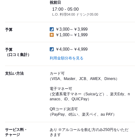
祝前日
17:00 - 05:00
L.O. 料理04:00 ドリンク05:00
￥3,000～￥3,999
予算
￥1,000～￥1,999
￥4,000～￥4,999
予算
（口コミ集計）
利用金額分布を見る
支払い方法
カード可
（VISA、Master、JCB、AMEX、Diners）
電子マネー可
（交通系電子マネー（Suicaなど）、楽天Edy、n
anaco、iD、QUICPay）
QRコード決済可
（PayPay、d払い、楽天ペイ、au PAY）
サービス料・
あり ※アルコールを飲む方のみ250円をいただ
チャージ
きます