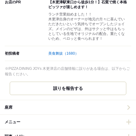
お店のPR
【木更津駅東口から徒歩1分！】石窯で焼く本格
ピッツァが楽しめます！
ランチ営業始めました！！
木更津出身のオーナーが地元の方々に喜んでい
ただきたいという気持ちでオープンしたジョイ
ズ。メインのピザは、外はサクッと中はもちっ
としている生地でオリジナルの配合。重たくな
いため、ペロッと食べられます！
初投稿者
美食舞妓
（1680）
※PIZZA DINING JOYs 木更津店の店舗情報に誤りがある場合は、以下からご
報告ください。
誤りを報告する
座席
メニュー