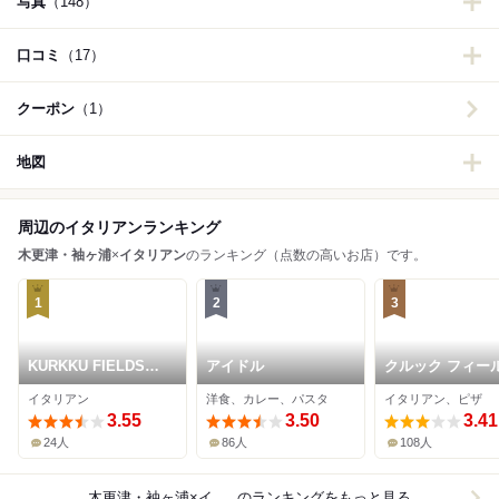
写真
（148）
口コミ
（17）
クーポン
（1）
地図
周辺のイタリアンランキング
木更津・袖ヶ浦
×
イタリアン
のランキング（点数の高いお店）です。
1
2
3
KURKKU FIELDS
アイドル
クルック フィー
perus
ダイニング
イタリアン
洋食、カレー、パスタ
イタリアン、ピザ
3.55
3.50
3.41
24人
86人
108人
木更津・袖ヶ浦×イタリアン
のランキングをもっと見る