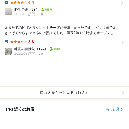
4.4
Dinner:
野生の鴎
（98）
2026/02 訪問
1回
焼きたてのピザとラクレットチーズが美味しかったです。 ピザは窯で焼
き上げてからすぐ来るので熱々でした。深夜2時や３時までオープンして
いる曜日もあり夜定食もあるので1人でふらっと定...
3.8
Dinner:
味覚の冒険記
（144）
2026/05 訪問
1回
口コミをもっと見る（17人）
[PR] 近くのお店
もっと見る