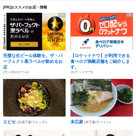
[PR]おススメのお店・情報
PR
PR
完璧な生ビール体験を。ザ・パ
【ロケットナウ】が利用できる
ーフェクト黒ラベルが飲めるお
食べログ掲載店舗をご紹介しま
店
す。
(サッポロビール)
(ロケットナウ)
エピセ
末広家
(京成千葉/フレンチ)
(本千葉/ラーメン)