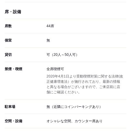
席・設備
席数
44席
個室
無
貸切
可（20人～50人可）
禁煙・喫煙
全席喫煙可
2020年4月1日より受動喫煙対策に関する法律(改
正健康増進法）が施行されており、最新の情報
と異なる場合がございますので、ご来店前に店
舗にご確認ください。
駐車場
無（近隣にコインパーキングあり）
空間・設備
オシャレな空間、カウンター席あり