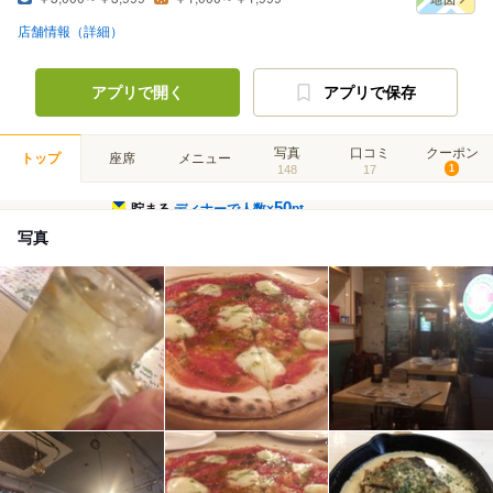
店舗情報（詳細）
アプリで開く
アプリで保存
写真
口コミ
クーポン
トップ
座席
メニュー
148
17
1
50
貯まる
ディナーで人数×
pt
写真