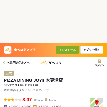
コースで使えるクーポン
戻る
クーポンを利用せず予約する
インストール
アプリで開く
木更津駅グルメへ
ログイン
公式
PIZZA DINING JOYs 木更津店
(ピッツァ ダイニング ジョイズ)
木更津駅/イタリアン､ パスタ､ ピザ
3.07
17
人
410
人
￥3,000～￥3,999
￥1,000～￥1,999