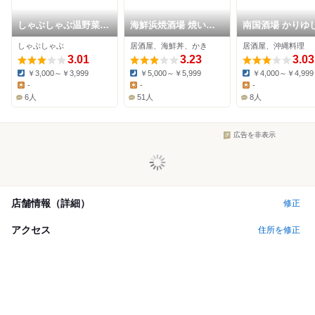
しゃぶしゃぶ温野菜
海鮮浜焼酒場 焼いち
南国酒場 かりゆ
木更津店
ゃっ亭
しゃぶしゃぶ
居酒屋、海鮮丼、かき
居酒屋、沖縄料理
3.01
3.23
3.03
￥3,000～￥3,999
￥5,000～￥5,999
￥4,000～￥4,999
Dinner:
Dinner:
Dinner:
-
-
-
Lunch:
Lunch:
Lunch:
6人
51人
8人
広告を非表示
店舗情報（詳細）
修正
アクセス
住所を修正