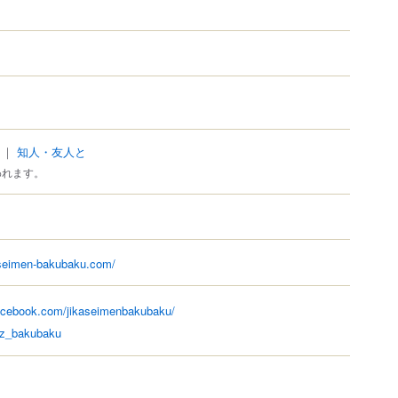
｜
知人・友人と
われます。
aseimen-bakubaku.com/
acebook.com/jikaseimenbakubaku/
/z_bakubaku