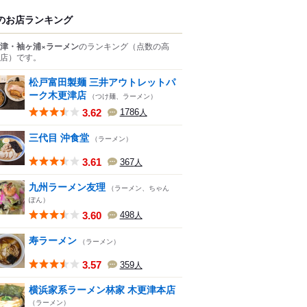
のお店ランキング
津・袖ヶ浦×ラーメン
のランキング
（点数の高
店）
です。
松戸富田製麺 三井アウトレットパ
ーク木更津店
（つけ麺、ラーメン）
3.62
1786
人
三代目 沖食堂
（ラーメン）
3.61
367
人
九州ラーメン友理
（ラーメン、ちゃん
ぽん）
3.60
498
人
寿ラーメン
（ラーメン）
3.57
359
人
横浜家系ラーメン林家 木更津本店
（ラーメン）