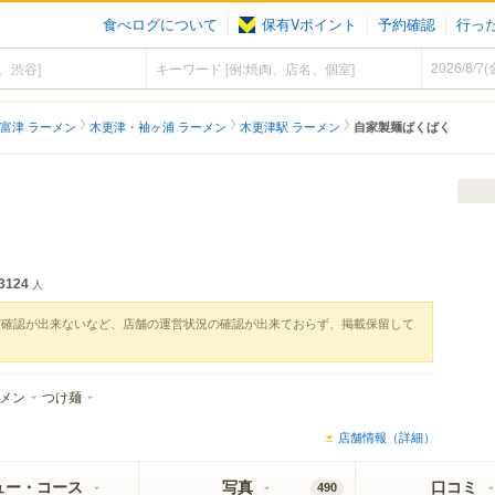
食べログについて
保有Vポイント
予約確認
行っ
富津 ラーメン
木更津・袖ヶ浦 ラーメン
木更津駅 ラーメン
自家製麺ばくばく
3124
人
実確認が出来ないなど、店舗の運営状況の確認が出来ておらず、掲載保留して
メン
つけ麺
店舗情報（詳細）
ュー・コース
写真
口コミ
490