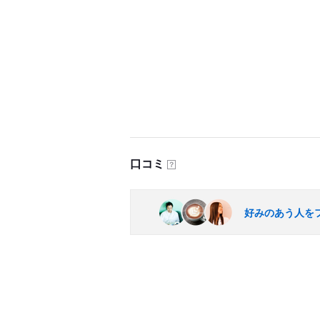
口コミ
？
好みのあう人を