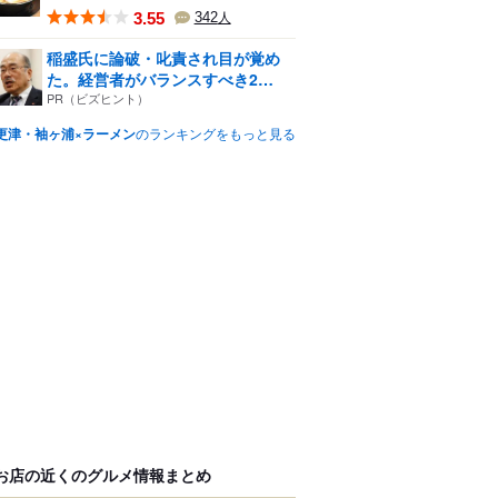
3.55
342
人
稲盛氏に論破・叱責され目が覚め
た。経営者がバランスすべき2
つ...
PR（ビズヒント）
更津・袖ヶ浦×ラーメン
のランキングをもっと見る
お店の近くのグルメ情報まとめ