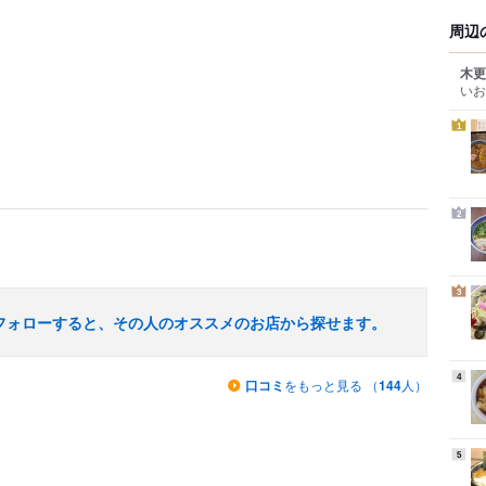
周辺
木更
いお
1
2
3
フォローすると、その人のオススメのお店から探せます。
4
口コミ
をもっと見る （
144
人）
5