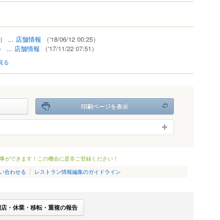
）
0）
...
店舗情報
（'18/06/12 00:25）
）
...
店舗情報
（'17/11/22 07:51）
見る
印刷ページを表示
事ができます！この機会に是非ご登録ください！
い合わせる
レストラン情報編集のガイドライン
閉店・休業・移転・重複の報告