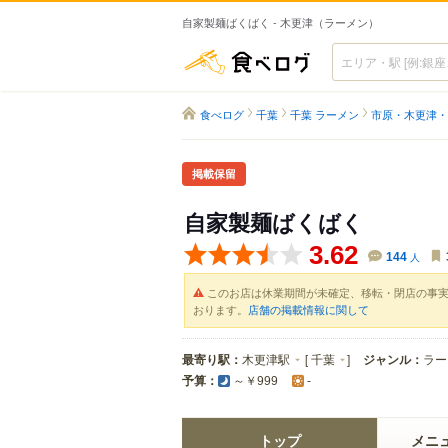
自家製麺ばくばく - 木更津（ラーメン）
食べログ
食べログ
千葉
千葉 ラーメン
市原・木更津・
掲載保留
自家製麺ばくばく
3.62
144
人
このお店は休業期間が未確定、移転・閉店の事
おります。
店舗の掲載情報に関して
最寄り駅：
木更津駅
[
千葉
]
ジャンル：
ラー
予算：
～￥999
-
トップ
メニ