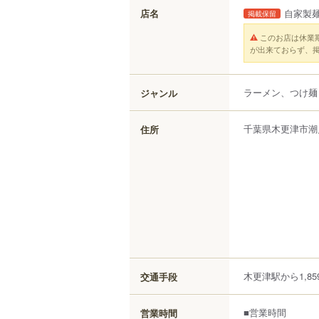
店名
自家製
掲載保留
このお店は休業
が出来ておらず、
ラーメン、つけ麺
ジャンル
千葉県
木更津市
潮
住所
木更津駅から1,85
交通手段
■営業時間
営業時間