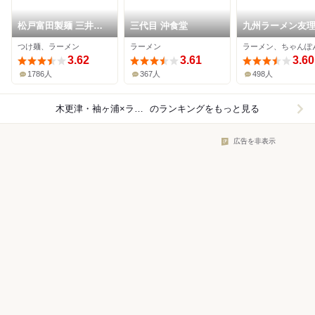
松戸富田製麺 三井ア
三代目 沖食堂
九州ラーメン友
ウトレットパーク木更
つけ麺、ラーメン
ラーメン
ラーメン、ちゃんぽ
津店
3.62
3.61
3.60
1786人
367人
498人
木更津・袖ヶ浦×ラーメン
のランキングをもっと見る
広告を非表示