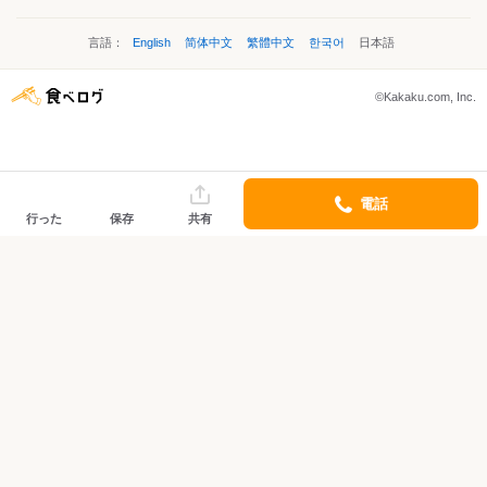
言語：
English
简体中文
繁體中文
한국어
日本語
©Kakaku.com, Inc.
電話
行った
保存
共有