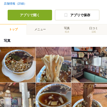
店舗情報（詳細）
アプリで開く
アプリで保存
写真
口コミ
トップ
メニュー
414
106
写真