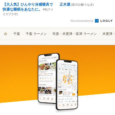
【大人気】ひんやり冷感寝具で
正木屋
(葭川公園/うなぎ)
快適な睡眠をあなたに。
PR(アイ
リスプラザ)
Recommended by
千葉
千葉 ラーメン
市原・木更津・富津 ラーメン
木更津・