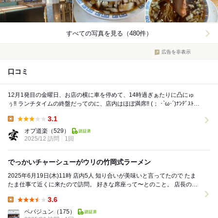
すべての写真を見る（480件）
広告を非表示
口コミ
12月1発目の金曜日、お店の横に車を停めて、14時過ぎぁたりに凸にゅ
ぅ‼︎ ランチタイムの終盤だってのに、店内はほぼ満席‼︎ (； ･`ω･´)ﾅﾝﾃﾞｽﾄ
ｯ?! 時間的...
3.1
Lunch:
オプ道楽
（529）
2025/12 訪問
1回
でっかいチャーシューがウリの竹岡式ラーメン
2025年6月19日(木)11時 店内5人 知り合いが美味いと言ってたので たま
たま仕事て近くに来たので訪問。 好きな席座って〜とのこと。 店長のお
じちゃんと店員4名の...
3.6
Lunch:
ペパジュン
（175）