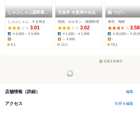
しゃぶしゃぶ温野菜
安楽亭 木更津中央店
鮨 つどい
袖ヶ浦店
しゃぶしゃぶ、すき焼き、豚しゃぶ
焼肉、ホルモン、韓国料理
寿司、海鮮
3.01
3.02
3.58
￥3,000～￥3,999
￥1,000～￥1,999
￥20,000～￥29,9
Dinner:
Dinner:
Dinner:
-
～￥999
-
Lunch:
Lunch:
Lunch:
6人
12人
53人
広告を非表示
店舗情報（詳細）
編集
アクセス
住所を編集