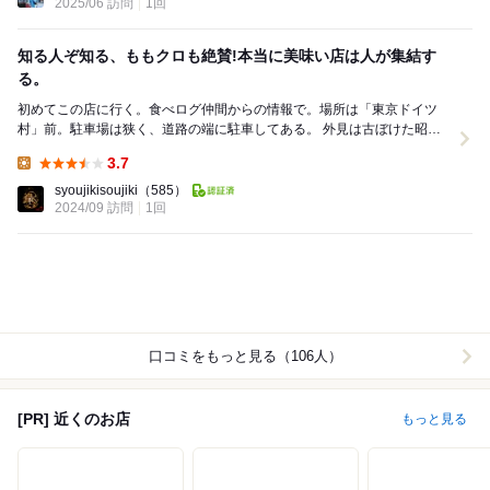
2025/06 訪問
1回
知る人ぞ知る、ももクロも絶賛!本当に美味い店は人が集結す
る。
初めてこの店に行く。食べログ仲間からの情報で。場所は「東京ドイツ
村」前。駐車場は狭く、道路の端に駐車してある。 外見は古ぼけた昭
和。店に入る前に、外にいる人に「並んでいるのですか...
3.7
Lunch:
syoujikisoujiki
（585）
2024/09 訪問
1回
口コミをもっと見る（106人）
[PR] 近くのお店
もっと見る