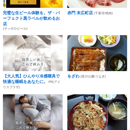
完璧な生ビール体験を。ザ・パ
赤門 末広町店
(千葉寺/焼肉)
ーフェクト黒ラベルが飲めるお
店
(サッポロビール)
【大人気】ひんやり冷感寝具で
をざわ
(葭川公園/うなぎ)
快適な睡眠をあなたに。
PR(アイ
リスプラザ)