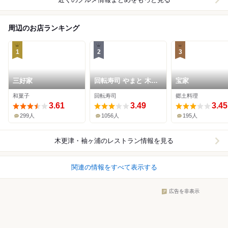
周辺のお店ランキング
1
2
3
三好家
回転寿司 やまと 木更
宝家
津店
和菓子
回転寿司
郷土料理
3.61
3.49
3.45
299人
1056人
195人
木更津・袖ヶ浦
のレストラン情報を見る
関連の情報をすべて表示する
広告を非表示