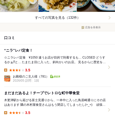
すべての写真を見る（132件）
広告を非表示
口コミ
“ニラ”レバ定食！
☆ニラレバ定食 ¥1050 違うお店が目的で到着するも… CLOSED どうす
るかぁ⁉︎と… たまたま目に入った、斜向かいのお店。 見るからに歴史を感
じる、趣きのある外観...
3.5
Lunch:
お殿様のご主人様
（781）
2026/05 訪問
1回
まだまだあるよ！チープでレトロな町中華食堂
木更津駅から延びる富士見通りから、一本中に入った鳥居崎通りにその店
はあります 隣の木村屋食堂さんはもう閉店してしまったし(>_<) 頑張っ
て営業してる栄家さんに感謝です ...
3.5