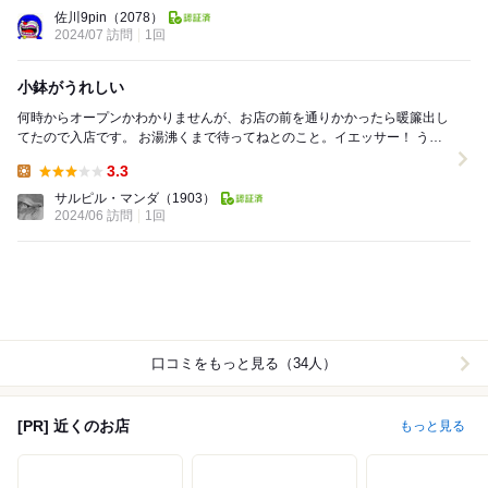
Lunch:
佐川9pin
（2078）
2024/07 訪問
1回
小鉢がうれしい
何時からオープンかわかりませんが、お店の前を通りかかったら暖簾出し
てたので入店です。 お湯沸くまで待ってねとのこと。イエッサー！ うま
煮そばを選択９００円。 卓上はラー油...
3.3
Lunch:
サルピル・マンダ
（1903）
2024/06 訪問
1回
口コミをもっと見る（34人）
[PR] 近くのお店
もっと見る