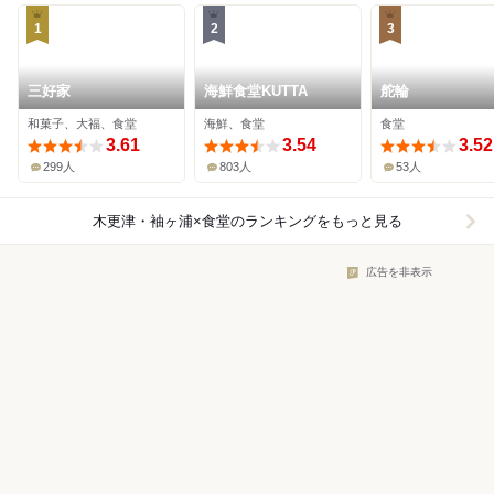
1
2
3
三好家
海鮮食堂KUTTA
舵輪
和菓子、大福、食堂
海鮮、食堂
食堂
3.61
3.54
3.52
299人
803人
53人
木更津・袖ヶ浦×食堂
のランキングをもっと見る
広告を非表示