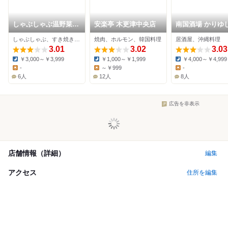
しゃぶしゃぶ温野菜
安楽亭 木更津中央店
南国酒場 かりゆ
袖ヶ浦店
しゃぶしゃぶ、すき焼き、豚しゃぶ
焼肉、ホルモン、韓国料理
居酒屋、沖縄料理
3.01
3.02
3.03
￥3,000～￥3,999
￥1,000～￥1,999
￥4,000～￥4,999
Dinner:
Dinner:
Dinner:
-
～￥999
-
Lunch:
Lunch:
Lunch:
6人
12人
8人
広告を非表示
店舗情報（詳細）
編集
アクセス
住所を編集