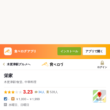
インストール
アプリで開く
木更津駅グルメへ
ログイン
栄家
木更津駅/食堂､ 中華料理
3.23
34
人
528
人
-
￥1,000～￥1,999
水曜日、日曜日