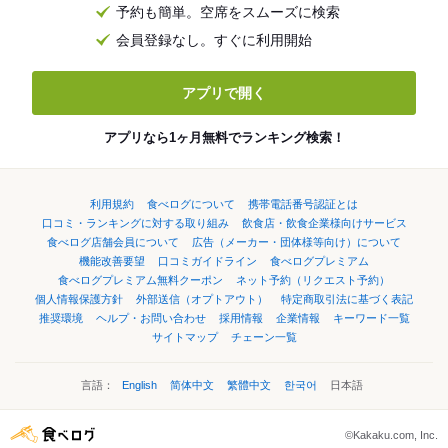
予約も簡単。空席をスムーズに検索
会員登録なし。すぐに利用開始
アプリで開く
アプリなら1ヶ月無料でランキング検索！
利用規約
食べログについて
携帯電話番号認証とは
口コミ・ランキングに対する取り組み
飲食店・飲食企業様向けサービス
食べログ店舗会員について
広告（メーカー・団体様等向け）について
機能改善要望
口コミガイドライン
食べログプレミアム
食べログプレミアム無料クーポン
ネット予約（リクエスト予約）
個人情報保護方針
外部送信（オプトアウト）
特定商取引法に基づく表記
推奨環境
ヘルプ・お問い合わせ
採用情報
企業情報
キーワード一覧
サイトマップ
チェーン一覧
言語：
English
简体中文
繁體中文
한국어
日本語
©Kakaku.com, Inc.