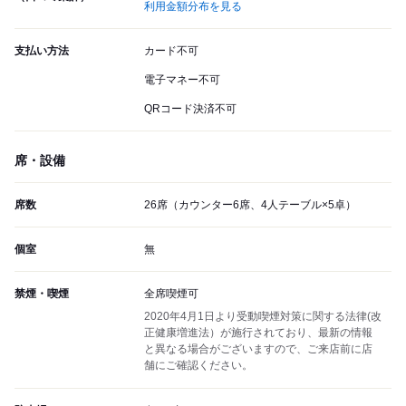
利用金額分布を見る
支払い方法
カード不可
電子マネー不可
QRコード決済不可
席・設備
席数
26席（カウンター6席、4人テーブル×5卓）
個室
無
禁煙・喫煙
全席喫煙可
2020年4月1日より受動喫煙対策に関する法律(改
正健康増進法）が施行されており、最新の情報
と異なる場合がございますので、ご来店前に店
舗にご確認ください。