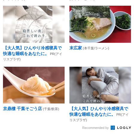
【大人気】ひんやり冷感寝具で
末広家
(本千葉/ラーメン)
快適な睡眠をあなたに。
PR(アイ
リスプラザ)
京鼎樓 千葉そごう店
【大人気】ひんやり冷感寝具で
(千葉/飲茶)
快適な睡眠をあなたに。
PR(アイ
リスプラザ)
Recommended by