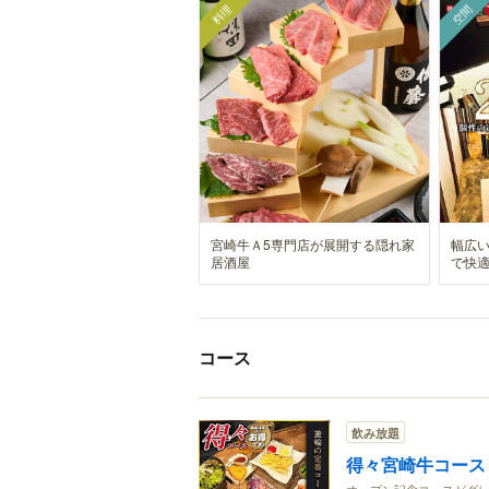
料理
空間
宮崎牛Ａ5専門店が展開する隠れ家
幅広
居酒屋
で快
コース
飲み放題
得々宮崎牛コース