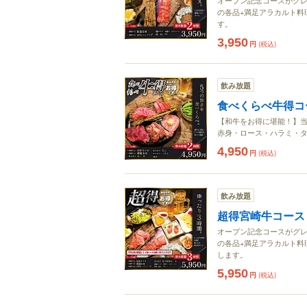
オープン記念コースがグレ
の各品+満足アラカルト料
す。
3,950
円
(税込)
飲み放題
食べくらべ牛得コ
【和牛をお得に堪能！】当
赤身・ロース・ハラミ・タ
4,950
円
(税込)
飲み放題
超得宮崎牛コース
オープン記念コースがグレ
の各品+満足アラカルト料
します。
5,950
円
(税込)