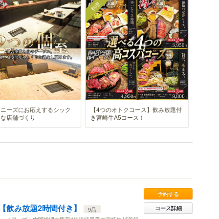
料理
いニーズにお応えするシック
【4つのオトクコース】飲み放題付
適な店舗づくり
き宮崎牛A5コース！
予約する
【飲み放題2時間付き】
コース詳細
9品