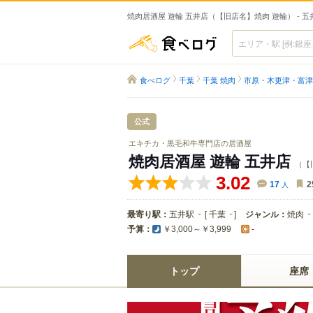
焼肉居酒屋 遊輪 五井店（【旧店名】焼肉 遊輪） - 
食べログ
食べログ
千葉
千葉 焼肉
市原・木更津・富津
公式
エキチカ・黒毛和牛専門店の居酒屋
焼肉居酒屋 遊輪 五井店
（【
3.02
17
人
2
最寄り駅：
五井駅
[
千葉
]
ジャンル：
焼肉
予算：
￥3,000～￥3,999
-
トップ
座席