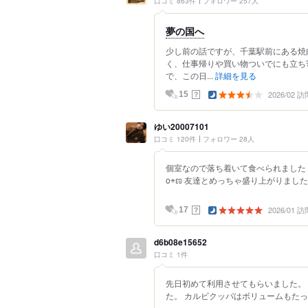
口コミ 863件
フォロワー 257人
夢の国へ
少し前の話ですが、千葉駅前にある焼
く、仕事帰りや買い物ついでにも立ち
で、この日...
詳細を見る
2026/02 訪
？
15
ゆい20007101
口コミ 120件
フォロワー 28人
個室なので落ち着いて食べられました！ 
o⌯ಣ 友達とめっちゃ盛り上がりました
2026/01 訪
？
17
d6b08e15652
口コミ 1件
先日初めて利用させてもらいました。
た。 カルビクッパはボリュームもたっ