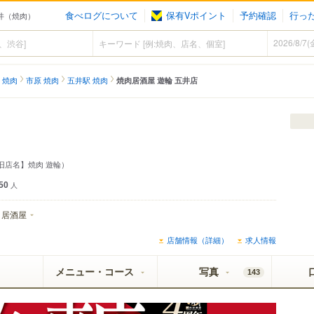
食べログについて
保有Vポイント
予約確認
行っ
五井（焼肉）
 焼肉
市原 焼肉
五井駅 焼肉
焼肉居酒屋 遊輪 五井店
旧店名】焼肉 遊輪）
50
人
居酒屋
店舗情報（詳細）
求人情報
メニュー・コース
写真
143