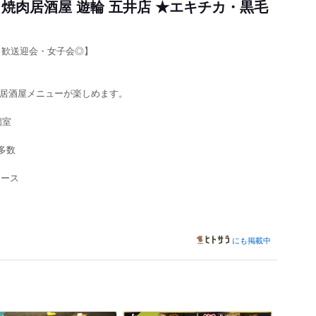
焼肉居酒屋 遊輪 五井店 ★エキチカ・黒毛
円！歓送迎会・女子会◎】
な居酒屋メニューが楽しめます。
個室
多数
コース
にも掲載中