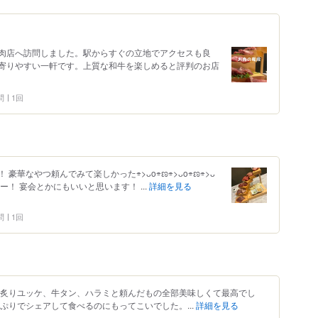
肉店へ訪問しました。駅からすぐの立地でアクセスも良
寄りやすい一軒です。上質な和牛を楽しめると評判のお店
問
1回
豪華なやつ頼んでみて楽しかった⌯>ᴗo⌯ಣ⌯>ᴗo⌯ಣ⌯>ᴗ
ー！ 宴会とかにもいいと思います！ ...
詳細を見る
問
1回
 炙りユッケ、牛タン、ハラミと頼んだもの全部美味しくて最高でし
ぷりでシェアして食べるのにもってこいでした。...
詳細を見る