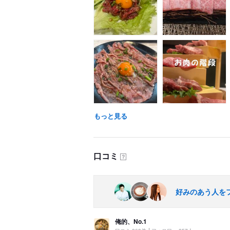
もっと見る
口コミ
？
好みのあう人を
俺的、No.1