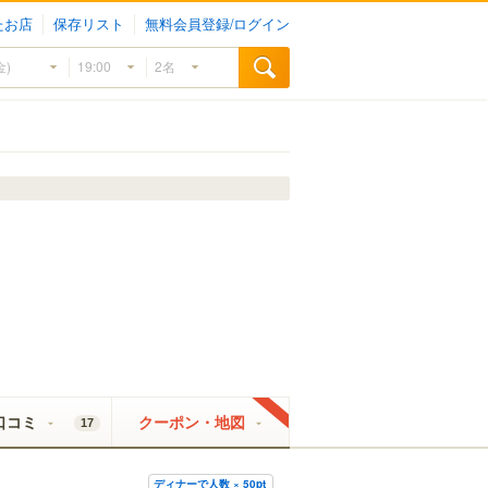
たお店
保存リスト
無料会員登録/ログイン
口コミ
クーポン・地図
17
ディナーで人数 × 50pt