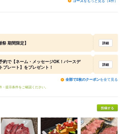
コース
をもっと見る（4件）
謝祭 期間限定】
詳細
予約で【ネーム・メッセージOK！バースデ
詳細
トプレート】をプレゼント！
全部で2枚のクーポン
を全て見る
条件・提示条件をご確認ください。
投稿する