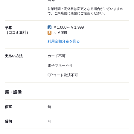
営業時間・定休日は変更となる場合がございますの
で、ご来店前に店舗にご確認ください。
￥1,000～￥1,999
予算
（口コミ集計）
～￥999
利用金額分布を見る
支払い方法
カード不可
電子マネー不可
QRコード決済不可
席・設備
個室
無
貸切
可