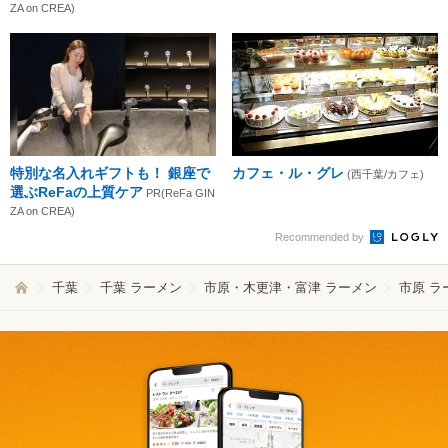
ZA on CREA)
特別な名入れギフトも！ 銀座で
カフェ・ル・グレ
(西千葉/カフェ)
選ぶReFaの上質ケア
PR(ReFa GIN
ZA on CREA)
Recommended by
千葉
千葉 ラーメン
市原・木更津・富津 ラーメン
市原 ラ