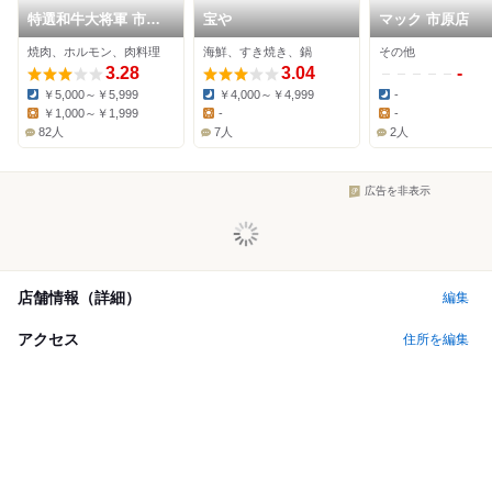
特選和牛大将軍 市原
宝や
マック 市原店
店
焼肉、ホルモン、肉料理
海鮮、すき焼き、鍋
その他
3.28
3.04
-
￥5,000～￥5,999
￥4,000～￥4,999
-
Dinner:
Dinner:
Dinner:
￥1,000～￥1,999
-
-
Lunch:
Lunch:
Lunch:
82人
7人
2人
広告を非表示
店舗情報（詳細）
編集
アクセス
住所を編集