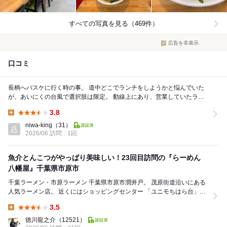
すべての写真を見る（469件）
広告を非表示
口コミ
長柄へバスケに行く時の事。 道中どこでランチをしようかと悩んでいた
が、あいにくの台風で選択肢は限定。 動線上にあり、営業していたラー
メン八幡屋を再訪。 昔来た事が...
3.8
Lunch:
niwa-king
（31）
2026/06 訪問
1回
魚介とんこつがやっぱり美味しい！23回目訪問の『らーめん
八幡屋』千葉県市原市
千葉ラーメン・市原ラーメン 千葉県市原市潤井戸。 茂原街道沿いにある
人気ラーメン店。 近くにはショッピングセンター 「ユニモちはら台」も
あり、 京成線ちはら台駅か...
3.5
Lunch:
徳川龍之介
（12521）