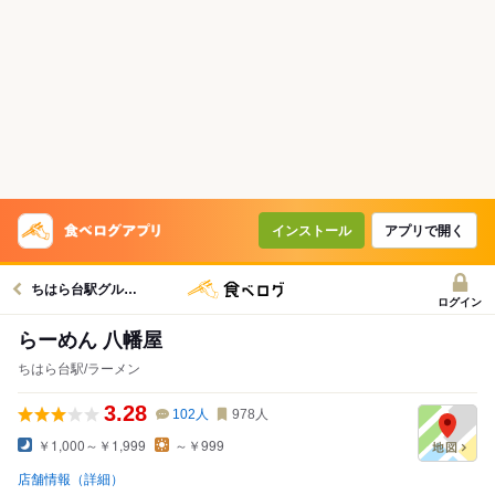
インストール
アプリで開く
ちはら台駅グルメへ
ログイン
らーめん 八幡屋
ちはら台駅/ラーメン
3.28
102
人
978
人
￥1,000～￥1,999
～￥999
店舗情報（詳細）