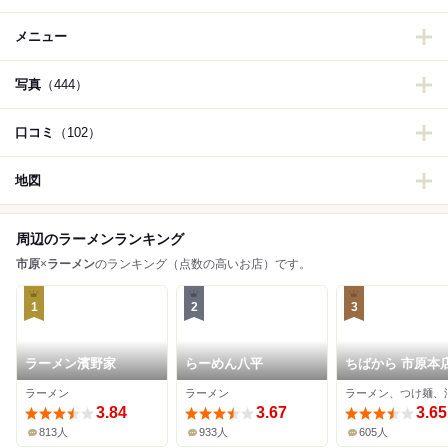
メニュー
写真
（444）
口コミ
（102）
地図
周辺のラーメンランキング
市原
×
ラーメン
のランキング（点数の高いお店）です。
1
2
3
ラーメン濱野家
らーめん八平
ちばから 市原本
ラーメン
ラーメン
3.84
3.67
3.65
813人
933人
605人