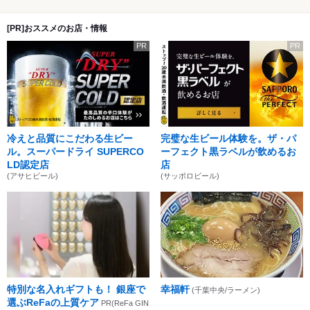
[PR]おススメのお店・情報
PR
PR
冷えと品質にこだわる生ビー
完璧な生ビール体験を。ザ・パ
ル。スーパードライ SUPERCO
ーフェクト黒ラベルが飲めるお
LD認定店
店
(アサヒビール)
(サッポロビール)
特別な名入れギフトも！ 銀座で
幸福軒
(千葉中央/ラーメン)
選ぶReFaの上質ケア
PR(ReFa GIN