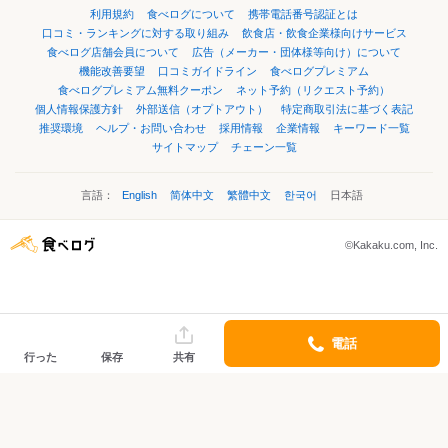
利用規約
食べログについて
携帯電話番号認証とは
口コミ・ランキングに対する取り組み
飲食店・飲食企業様向けサービス
食べログ店舗会員について
広告（メーカー・団体様等向け）について
機能改善要望
口コミガイドライン
食べログプレミアム
食べログプレミアム無料クーポン
ネット予約（リクエスト予約）
個人情報保護方針
外部送信（オプトアウト）
特定商取引法に基づく表記
推奨環境
ヘルプ・お問い合わせ
採用情報
企業情報
キーワード一覧
サイトマップ
チェーン一覧
言語：
English
简体中文
繁體中文
한국어
日本語
©Kakaku.com, Inc.
電話
行った
保存
共有