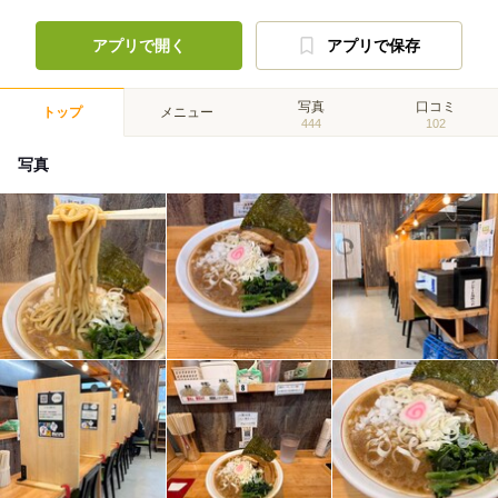
アプリで開く
アプリで保存
写真
口コミ
トップ
メニュー
444
102
写真