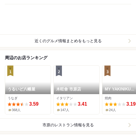
近くのグルメ情報まとめをもっと見る
周辺のお店ランキング
1
2
3
うるいど八幡屋
木旺舎 市原店
MY YAKINIKU
STYLE 将泰庵 
うなぎ
イタリアン
焼肉
ちはら台店
3.59
3.41
3.19
368人
147人
24人
市原
のレストラン情報を見る