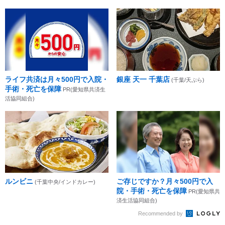
ライフ共済は月々500円で入院・
銀座 天一 千葉店
(千葉/天ぷら)
手術・死亡を保障
PR(愛知県共済生
活協同組合)
ルンビニ
ご存じですか？月々500円で入
(千葉中央/インドカレー)
院・手術・死亡を保障
PR(愛知県共
済生活協同組合)
Recommended by