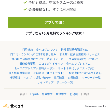
予約も簡単。空席をスムーズに検索
会員登録なし。すぐに利用開始
アプリで開く
アプリなら1ヶ月無料でランキング検索！
利用規約
食べログについて
携帯電話番号認証とは
口コミ・ランキングに対する取り組み
飲食店・飲食企業様向けサービス
食べログ店舗会員について
広告（メーカー・団体様等向け）について
機能改善要望
口コミガイドライン
食べログプレミアム
食べログプレミアム無料クーポン
ネット予約（リクエスト予約）
個人情報保護方針
外部送信（オプトアウト）
特定商取引法に基づく表記
推奨環境
ヘルプ・お問い合わせ
採用情報
企業情報
キーワード一覧
サイトマップ
チェーン一覧
言語：
English
简体中文
繁體中文
한국어
日本語
©Kakaku.com, Inc.