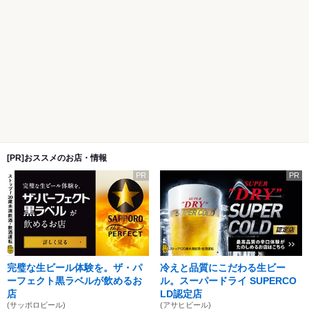
[PR]おススメのお店・情報
PR
PR
完璧な生ビール体験を。ザ・パ
冷えと品質にこだわる生ビー
ーフェクト黒ラベルが飲めるお
ル。スーパードライ SUPERCO
店
LD認定店
(サッポロビール)
(アサヒビール)