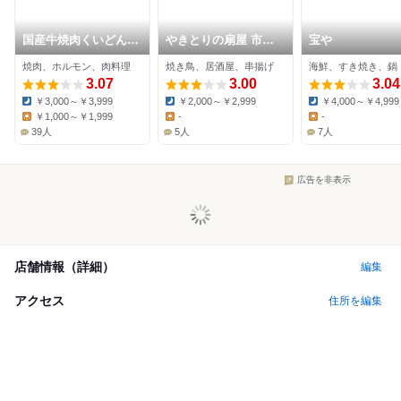
国産牛焼肉くいどん
やきとりの扇屋 市原
宝や
市原五井店
青柳店
焼肉、ホルモン、肉料理
焼き鳥、居酒屋、串揚げ
海鮮、すき焼き、鍋
3.07
3.00
3.04
￥3,000～￥3,999
￥2,000～￥2,999
￥4,000～￥4,999
Dinner:
Dinner:
Dinner:
￥1,000～￥1,999
-
-
Lunch:
Lunch:
Lunch:
39人
5人
7人
広告を非表示
店舗情報（詳細）
編集
アクセス
住所を編集