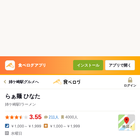
インストール
アプリで開く
姉ケ崎駅グルメへ
ログイン
らぁ麺 ひなた
姉ケ崎駅/ラーメン
3.55
211
人
4000
人
￥1,000～￥1,999
￥1,000～￥1,999
水曜日