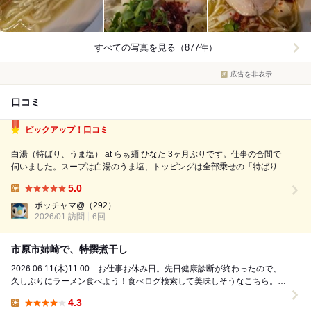
すべての写真を見る（877件）
広告を非表示
口コミ
ピックアップ！口コミ
白湯（特ばり、うま塩） at らぁ麺 ひなた 3ヶ月ぶりです。仕事の合間で
伺いました。スープは白湯のうま塩、トッピングは全部乗せの「特ばり」
（1,330円）でお願いしました。なかなか来られないので贅沢にしまし
5.0
た。 優しい塩スープが心も体も温めてくれます。美味しい。綺麗な麺も
Lunch:
喉越し優しくて...
ポッチャマ@
（292）
2026/01 訪問
6回
市原市姉崎で、特撰煮干し
2026.06.11(木)11:00 お仕事お休み日。先日健康診断が終わったので、
久しぶりにラーメン食べよう！食べログ検索して美味しそうなこちら。自
宅から車で約30分で行きました。...
4.3