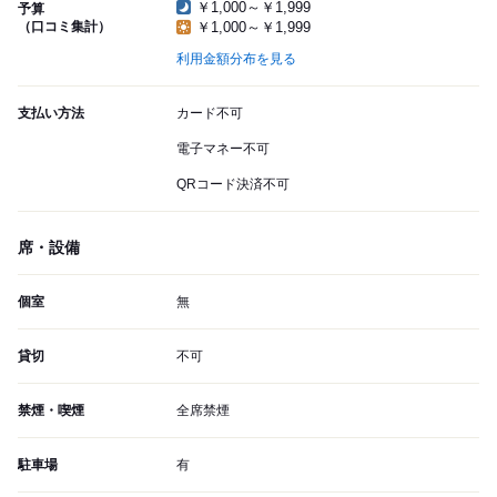
￥1,000～￥1,999
予算
（口コミ集計）
￥1,000～￥1,999
利用金額分布を見る
支払い方法
カード不可
電子マネー不可
QRコード決済不可
席・設備
個室
無
貸切
不可
禁煙・喫煙
全席禁煙
駐車場
有