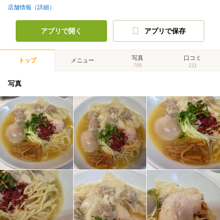
店舗情報（詳細）
アプリで開く
アプリで保存
写真
口コミ
トップ
メニュー
799
211
写真