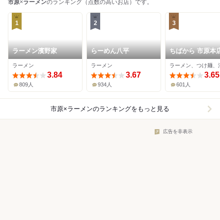
市原
×
ラーメン
のランキング（点数の高いお店）です。
1
2
3
ラーメン濱野家
らーめん八平
ちばから 市原本
ラーメン
ラーメン
3.84
3.67
3.65
809人
934人
601人
市原×ラーメン
のランキングをもっと見る
広告を非表示