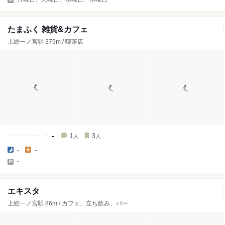
たまふく 雑貨&カフェ
上総一ノ宮駅 379m / 喫茶店
-
1
3
人
人
-
-
-
エキスタ
上総一ノ宮駅 86m / カフェ、立ち飲み、バー