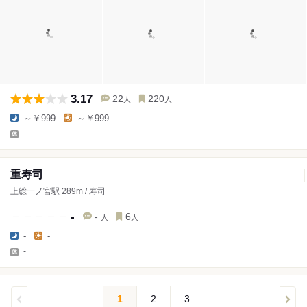
3.17
22
220
人
人
～￥999
～￥999
-
重寿司
上総一ノ宮駅 289m / 寿司
-
-
6
人
人
-
-
-
1
2
3