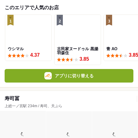
このエリアで人気のお店
1
2
3
ウシマル
古民家ヌードゥル 黒揚
青 AO
羽森住
4.37
3.8
3.85
アプリに切り替える
寿司冨
上総一ノ宮駅 234m / 寿司、天ぷら