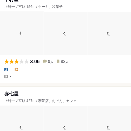
上総一ノ宮駅 156m / ケーキ、和菓子
3.06
9
92
人
人
-
-
-
赤七屋
上総一ノ宮駅 427m / 喫茶店、おでん、カフェ