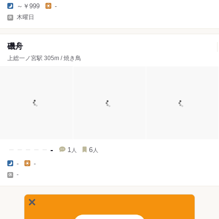
～￥999
-
木曜日
磯舟
上総一ノ宮駅 305m / 焼き鳥
-
1
6
人
人
-
-
-