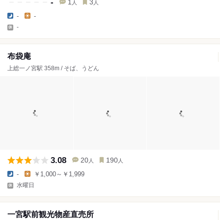
-
1
3
人
人
-
-
-
布袋庵
上総一ノ宮駅 358m / そば、うどん
3.08
20
190
人
人
-
￥1,000～￥1,999
水曜日
一宮駅前観光物産直売所