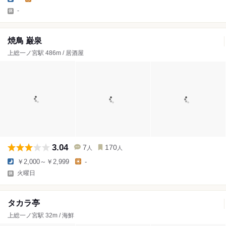
-
焼鳥 巌泉
上総一ノ宮駅 486m / 居酒屋
3.04
7
170
人
人
￥2,000～￥2,999
-
火曜日
タカラ亭
上総一ノ宮駅 32m / 海鮮