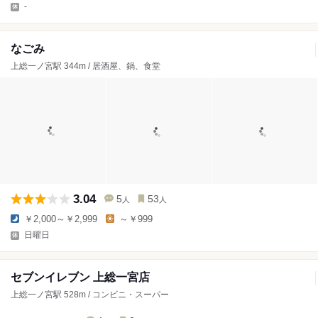
-
なごみ
上総一ノ宮駅 344m / 居酒屋、鍋、食堂
3.04
5
53
人
人
￥2,000～￥2,999
～￥999
日曜日
セブンイレブン 上総一宮店
上総一ノ宮駅 528m / コンビニ・スーパー