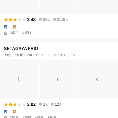
3.48
85
2115
人
人
-
-
月曜日、火曜日
SETAGAYA FRIO
上総一ノ宮駅 638m / ジェラート・アイスクリーム
3.02
1
12
人
人
-
-
月曜日、火曜日、水曜日、木曜日