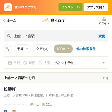
インストール
アプリで開く
ホーム
ログイン
変更
上総一ノ宮駅
予算
空席あり
他の検索条件
日時
時間
人数
でネット予約
上総一ノ宮駅
の
お店
41
件
松濤軒
上総一ノ宮駅 93m / 料理旅館、日本料理、郷土料理
-
-
22
人
人
-
-