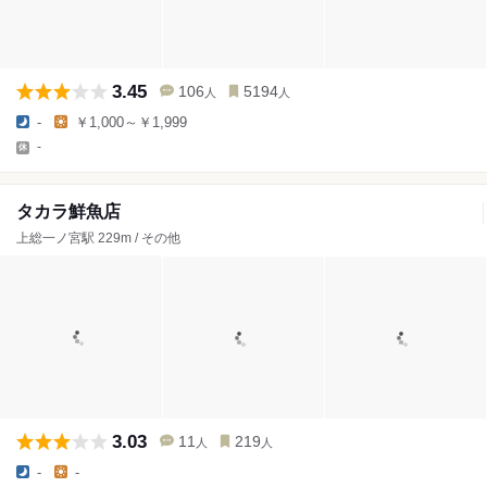
3.45
106
5194
人
人
-
￥1,000～￥1,999
-
タカラ鮮魚店
上総一ノ宮駅 229m / その他
3.03
11
219
人
人
-
-