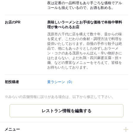
夜は定番の一品料理もあり手ごろな価格でアル
コールも揃えているので、お酒も飲める。
お店のPR
美味しいラーメンとお手頃な価格で本格中華料
理が食べられるお店
茂原市八千代に店を構えて数十年、昔からの味
を変えず、こだわりの食材・調理方法で料理を
提供いたしております。自慢の手作り餃子は絶
品で、他にもあっさりとしたゆずしおラーメ
ン・コクのある茂原ちゃんぽん・辛い物好きに
はたまらない、よだれ鶏・四川麻婆豆腐・担々
麺、などの豊富なメニューをそろえて、皆様を
お待ちいたしております。
初投稿者
黄ラシーン
（0）
※みらいの店舗情報に誤りがある場合は、以下から修正して下さい。
レストラン情報を編集する
メニュー