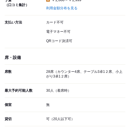
予算
（口コミ集計）
利用金額分布を見る
支払い方法
カード不可
電子マネー不可
QRコード決済可
席・設備
席数
28席（カウンター4席、テーブル3卓1２席、小上
がり3卓1２席）
最大予約可能人数
30人（着席時）
個室
無
貸切
可（20人以下可）