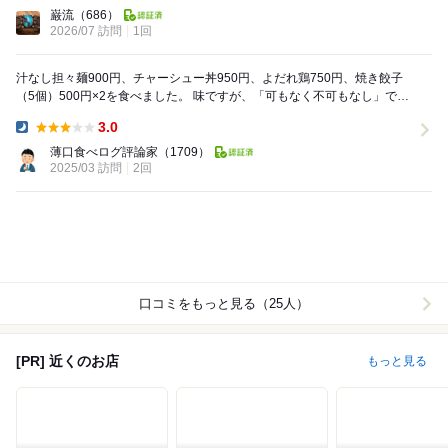
Lunch:
巌流
（686）
2026/07 訪問
1回
汁なし担々麺900円、チャーシュー丼950円、よだれ鶏750円、焼き餃子
（5個）500円×2を食べました。 味ですが、「可もなく不可もなし」でし
た。 万人受けする味なのですが、...
3.0
Dinner:
薄口食べログ評論家
（1709）
2025/03 訪問
2回
口コミをもっと見る（25人）
[PR] 近くのお店
もっと見る