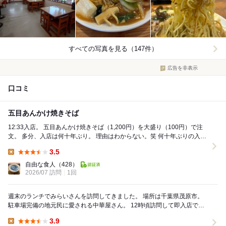
すべての写真を見る（147件）
広告を非表示
口コミ
五目あんかけ焼きそば
12:33入店。 五目あんかけ焼きそば（1,200円）を大盛り（100円）で注
文。 多分、入店は何十年ぶり。 理由はわからない。笑 何十年ぶりの入店
だけど、厨房...
3.5
Lunch:
自由な食人
（428）
2026/07 訪問
1回
週末のランチでみらいさんを訪問してきました。 場所は千葉県茂原市。
駐車場完備の地元民に愛される中華屋さん。 12時頃訪問して即入店でき
ました。 テーブル席に着席す...
3.9