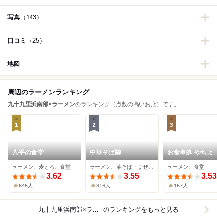
写真
（143）
口コミ
（25）
地図
周辺のラーメンランキング
九十九里浜南部
×
ラーメン
のランキング（点数の高いお店）です。
1
2
3
八平の食堂
中華そば鷸
お食事処 やちよ
ラーメン、麦とろ、食堂
ラーメン、油そば・まぜそば、餃子
ラーメン、食堂
3.62
3.55
3.53
645人
316人
157人
九十九里浜南部×ラーメン
のランキングをもっと見る