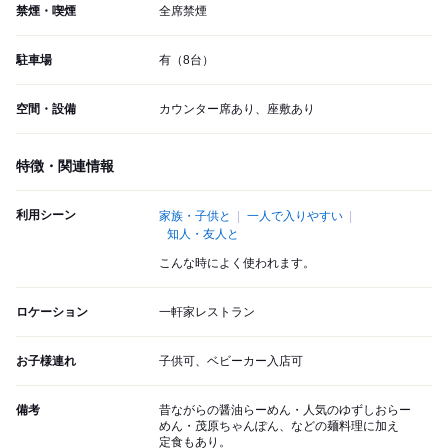
禁煙・喫煙
全席禁煙
駐車場
有（8台）
空間・設備
カウンター席あり、座敷あり
特徴・関連情報
利用シーン
家族・子供と
一人で入りやすい
知人・友人と
こんな時によく使われます。
ロケーション
一軒家レストラン
お子様連れ
子供可、ベビーカー入店可
備考
昔ながらの醤油らーめん・人気のゆずしおらー
めん・茂原ちゃんぽん、などの麺料理に加え
定食もあり。