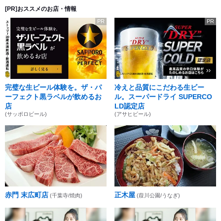
[PR]おススメのお店・情報
PR
PR
完璧な生ビール体験を。ザ・パ
冷えと品質にこだわる生ビー
ーフェクト黒ラベルが飲めるお
ル。スーパードライ SUPERCO
店
LD認定店
(サッポロビール)
(アサヒビール)
赤門 末広町店
正木屋
(千葉寺/焼肉)
(葭川公園/うなぎ)