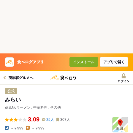
インストール
アプリで開く
茂原駅グルメへ
ログイン
公式
みらい
茂原駅/ラーメン､ 中華料理､ その他
3.09
25
人
307
人
～￥999
～￥999