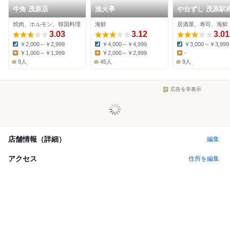
牛角 茂原店
漁火亭
や台ずし 茂原駅
町
焼肉、ホルモン、韓国料理
海鮮
居酒屋、寿司、海鮮
3.03
3.12
3.01
￥2,000～￥2,999
￥4,000～￥4,999
￥3,000～￥3,999
Dinner:
Dinner:
Dinner:
￥1,000～￥1,999
￥2,000～￥2,999
-
Lunch:
Lunch:
Lunch:
9人
45人
9人
広告を非表示
店舗情報（詳細）
編集
アクセス
住所を編集