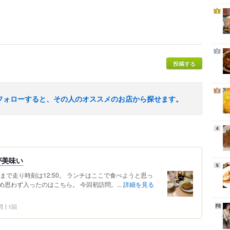
1
2
投稿する
3
フォローすると、その人のオススメのお店から探せます。
4
が美味い
5
まで走り時刻は12:50。 ランチはここで食べようと思っ
諦め思わず入ったのはこちら。 今回初訪問。...
詳細を見る
問
1回