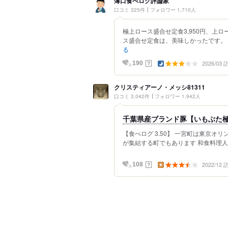
薄口食べログ評論家
口コミ 325件
フォロワー 1,710人
極上ロース盛合せ定食3,950円、上ロ
ス盛合せ定食は、美味しかったです。 
る
2026/03
？
190
クリスティアーノ・メッシ81311
口コミ 3,042件
フォロワー 1,942人
千葉県産ブランド豚【いもぶた
【食べログ 3.50】 一宮町は東京
が集結する町でもあります 和食料理人の
2022/12
？
108