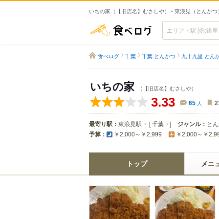
いちの家（【旧店名】むさしや） - 東浪見（とんかつ
食べログ
食べログ
千葉
千葉 とんかつ
九十九里 とん
いちの家
（【旧店名】むさしや）
3.33
65
人
2
最寄り駅：
東浪見駅
[
千葉
]
ジャンル：
とん
予算：
￥2,000～￥2,999
￥2,000～￥2,9
トップ
メニ