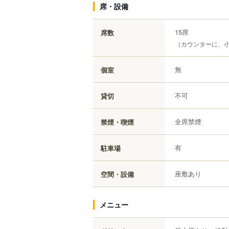
席・設備
15席
席数
（カウンターに、
無
個室
不可
貸切
全席禁煙
禁煙・喫煙
有
駐車場
座敷あり
空間・設備
メニュー