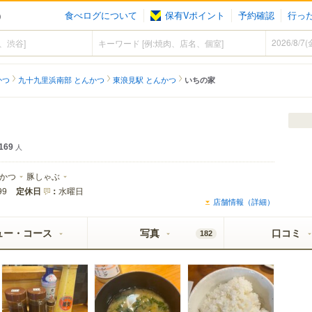
食べログについて
保有Vポイント
予約確認
行っ
）
かつ
九十九里浜南部 とんかつ
東浪見駅 とんかつ
いちの家
169
人
かつ
豚しゃぶ
定休日
：
水曜日
99
店舗情報（詳細）
ュー・コース
写真
口コミ
182