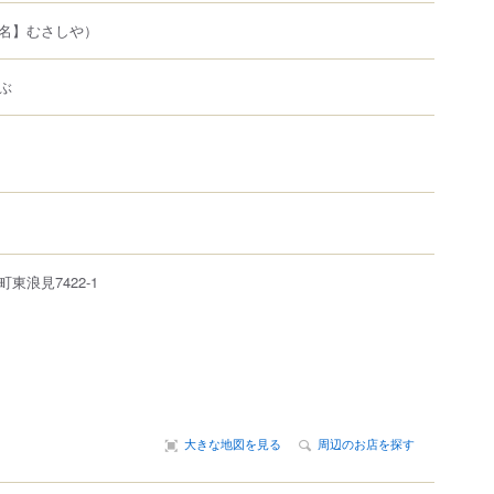
名】むさしや）
ぶ
町
東浪見
7422-1
大きな地図を見る
周辺のお店を探す