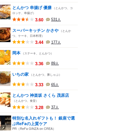
とんかつ 串揚げ 優膳
（とんかつ、コ
ロッケ、串揚げ）
3.60
531
人
スーパーキッチン かさや
（とんか
つ、ケーキ、日本料理）
3.44
177
人
岡本
（ステーキ、とんかつ）
3.36
89
人
いちの家
（とんかつ、豚しゃぶ）
3.33
65
人
とんかつ 神楽坂 さくら 茂原店
（とんかつ、食堂）
3.28
37
人
特別な名入れギフトも！ 銀座で選
ぶReFaの上質ケア
PR（ReFa GINZA on CREA）