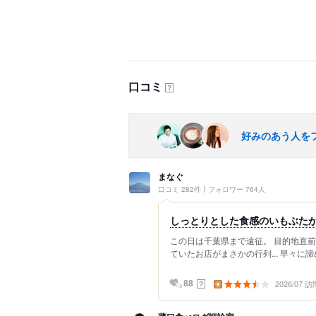
口コミ
？
好みのあう人を
まなぐ
口コミ 282件
フォロワー 764人
しっとりとした食感のいもぶた
この日は千葉県まで遠征。 目的地直前
ていたお店がまさかの行列... 早々に
2026/07 訪
？
88