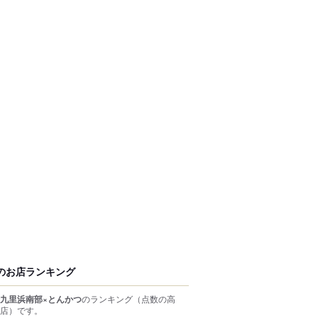
のお店ランキング
九里浜南部×とんかつ
のランキング
（点数の高
店）
です。