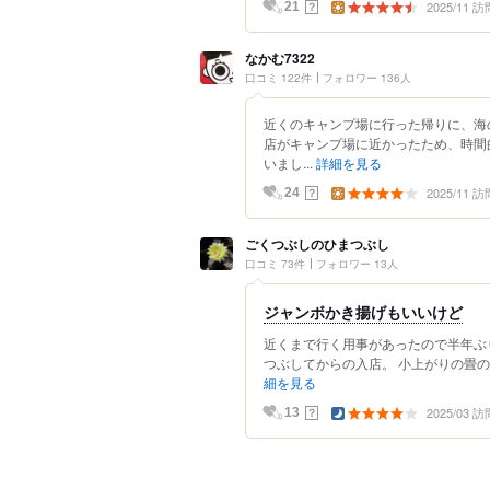
2025/11 訪
？
21
なかむ7322
口コミ 122件
フォロワー 136人
近くのキャンプ場に行った帰りに、海
店がキャンプ場に近かったため、時間
いまし...
詳細を見る
2025/11 訪
？
24
ごくつぶしのひまつぶし
口コミ 73件
フォロワー 13人
ジャンボかき揚げもいいけど
近くまで行く用事があったので半年ぶ
つぶしてからの入店。 小上がりの畳の
細を見る
2025/03 訪
？
13