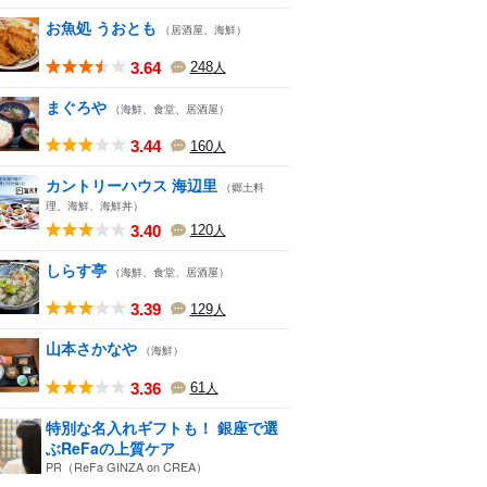
お魚処 うおとも
（居酒屋、海鮮）
3.64
248
人
まぐろや
（海鮮、食堂、居酒屋）
3.44
160
人
カントリーハウス 海辺里
（郷土料
理、海鮮、海鮮丼）
3.40
120
人
しらす亭
（海鮮、食堂、居酒屋）
3.39
129
人
山本さかなや
（海鮮）
3.36
61
人
特別な名入れギフトも！ 銀座で選
ぶReFaの上質ケア
PR（ReFa GINZA on CREA）