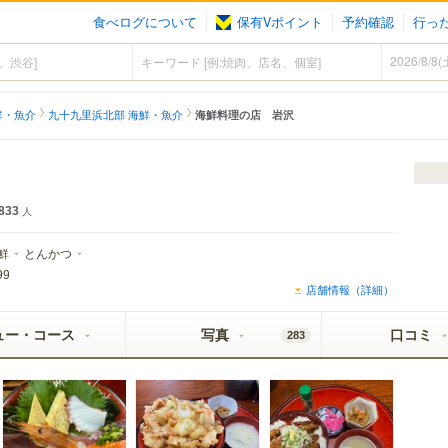
食べログについて
保有Vポイント
予約確認
行っ
鮮・魚介
九十九里浜北部 海鮮・魚介
海鮮料理の店 岩沢
833
人
鮮
とんかつ
99
店舗情報（詳細）
ュー・コース
写真
口コミ
283