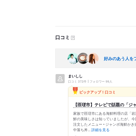
口コミ
？
好みのあう人を
まいしし
口コミ 372件
フォロワー 99人
ピックアップ！口コミ
【匝瑳市】テレビで話題の「ジャ
家族で匝瑳市にある海鮮料理の店「岩
鮮の美味しさは知っていましたが、今
注文したメニュー • ジャンボ海鮮かき揚げ
中落ち丼...
詳細を見る