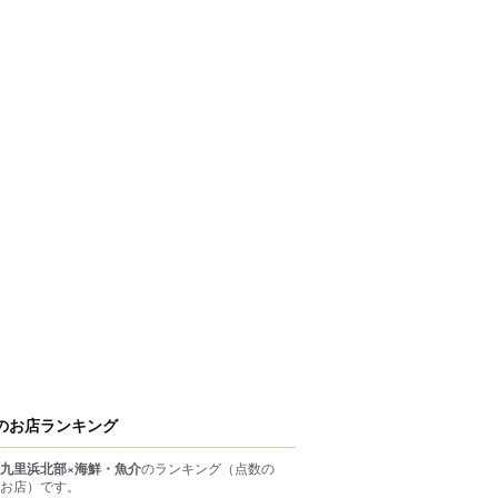
のお店ランキング
九里浜北部×海鮮・魚介
のランキング
（点数の
お店）
です。