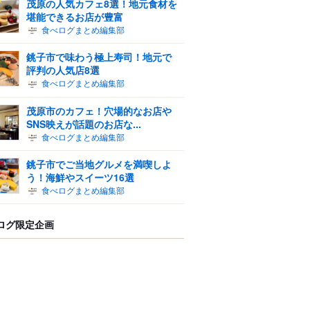
茂原の人気カフェ8選！地元食材を
堪能できるお店が豊富
食べログまとめ編集部
銚子市で味わう極上寿司！地元で
評判の人気店8選
食べログまとめ編集部
茂原市のカフェ！穴場的なお店や
SNS映えが話題のお店な...
食べログまとめ編集部
銚子市でご当地グルメを満喫しよ
う！海鮮やスイーツ16選
食べログまとめ編集部
ログ限定企画