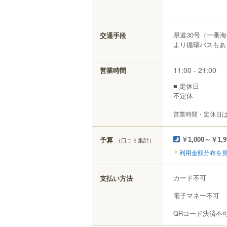
県道30号（一番
交通手段
より循環バスもあ
11:00 - 21:00
営業時間
■ 定休日
不定休
営業時間・定休日
予算
（口コミ集計）
￥1,000～￥1,9
利用金額分布を
カード不可
支払い方法
電子マネー不可
QRコード決済不