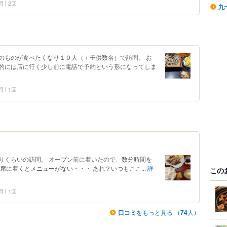
問
2回
九
のものが食べたくなり１０人（＋子供数名）で訪問。 お
的には店に行く少し前に電話で予約という形になってしま
問
1回
りくらいの訪問。 オープン前に着いたので、数分時間を
席に着くとメニューがない・・・ あれ？いつもここ...
詳
この
問
1回
口コミ
をもっと見る （
74
人）