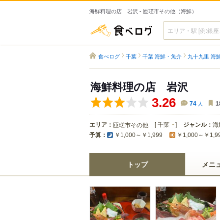
海鮮料理の店 岩沢 - 匝瑳市その他（海鮮）
食べログ
食べログ
千葉
千葉 海鮮・魚介
九十九里 海
海鮮料理の店 岩沢
3.26
74
人
1
エリア：
[
千葉
]
ジャンル：
海
匝瑳市その他
予算：
￥1,000～￥1,999
￥1,000～￥1,9
トップ
メニ