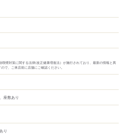
り受動喫煙対策に関する法律(改正健康増進法）が施行されており、最新の情報と異
すので、ご来店前に店舗にご確認ください。
、座敷あり
あり