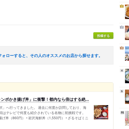
1
2
投稿する
3
フォローすると、その人のオススメのお店から探せます。
4
5
ンボかき揚げ丼」に衝撃！都内なら倍はする絶...
沢」へ行ってきました。 過去に何度か訪問しており、海
回はテレビで何度も紹介されている名物に初挑戦です。
丼（860円） • 岩沢海鮮丼（1,550円） • ざるそばミニ