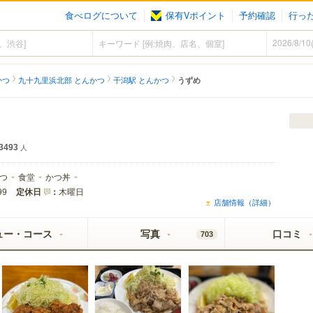
食べログについて
保有Vポイント
予約確認
行っ
かつ
九十九里浜北部 とんかつ
干潟駅 とんかつ
うずめ
3493
人
つ
食堂
かつ丼
定休日
：
木曜日
99
店舗情報（詳細）
ュー・コース
写真
口コミ
703