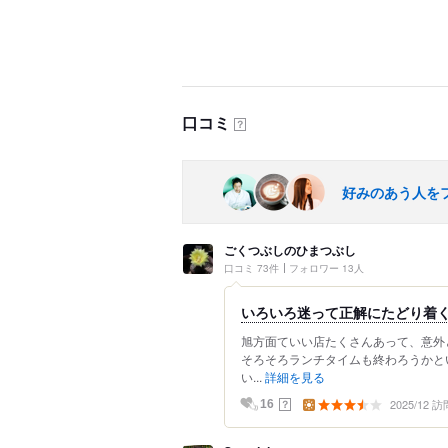
口コミ
？
好みのあう人を
ごくつぶしのひまつぶし
口コミ 73件
フォロワー 13人
いろいろ迷って正解にたどり着
旭方面ていい店たくさんあって、意外
そろそろランチタイムも終わろうかと
い...
詳細を見る
2025/12 訪
？
16