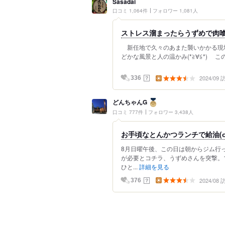
Sasadai
口コミ 1,064件
フォロワー 1,081人
ストレス溜まったらうずめで肉喰
新任地で久々のあまた襲いかかる現場
どかな風景と人の温かみ(*≧∀≦*) こ
2024/09
？
336
どんちゃんG
口コミ 777件
フォロワー 3,438人
お手頃なとんかつランチで給油(о´
8月日曜午後、この日は朝からジム行
が必要とコチラ、うずめさんを突撃。1
ひと...
詳細を見る
2024/08
？
376