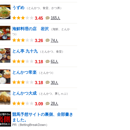
うずめ
（とんかつ、食堂、かつ丼）
3.45
165
人
海鮮料理の店 岩沢
（海鮮、とんか
つ）
3.26
74
人
とん亭 九十九
（とんかつ、食堂）
3.18
61
人
とんかつ常楽
（とんかつ）
3.18
30
人
とんかつ大成
（とんかつ、豚しゃぶ）
3.09
28
人
競馬予想サイトの裏側、全部書き
ました。
PR（BettingBreakDown）