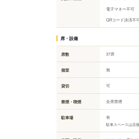
電子マネー不可
QRコード決済不
席・設備
37席
席数
無
個室
可
貸切
全席禁煙
禁煙・喫煙
有
駐車場
駐車スペースは店