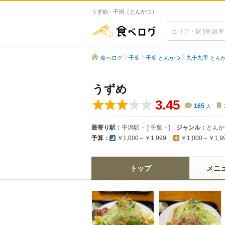
うずめ - 干潟（とんかつ）
食べログ
食べログ
千葉
千葉 とんかつ
九十九里 とん
うずめ
3.45
165
人
最寄り駅：
干潟駅
[
千葉
]
ジャンル：
とんか
予算：
￥1,000～￥1,999
￥1,000～￥1,9
トップ
メニ