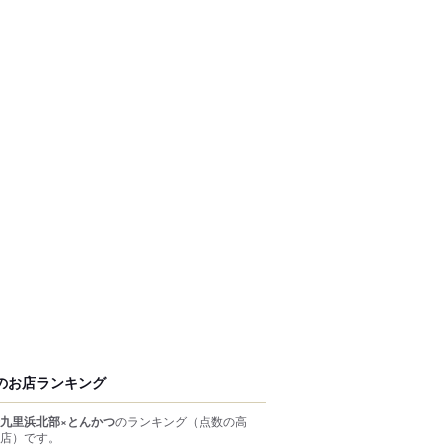
のお店ランキング
九里浜北部×とんかつ
のランキング
（点数の高
店）
です。