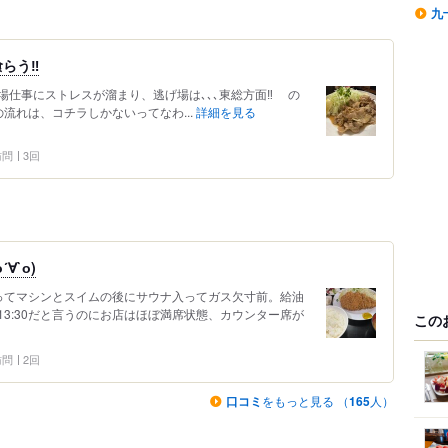
九
らう‼️
仕事にストレスが溜まり、逃げ場は､､､東総方面‼️ の
の流れは、コチラしかないってなわ...
詳細を見る
 訪問
3回
∀`о)
ってマシンとスイムの後にサウナ入ってガス欠寸前。給油
3:30だと言うのにお店はほぼ満席状態、カウンター席が
この
 訪問
2回
口コミ
をもっと見る （
165
人）