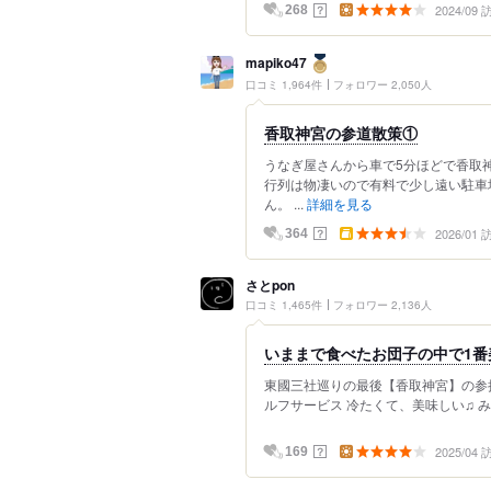
2024/09
？
268
mapiko47
口コミ 1,964件
フォロワー 2,050人
香取神宮の参道散策①
うなぎ屋さんから車で5分ほどで香取
行列は物凄いので有料で少し遠い駐車
ん。 ...
詳細を見る
2026/01
？
364
さとpon
口コミ 1,465件
フォロワー 2,136人
いままで食べたお団子の中で1番
東國三社巡りの最後【香取神宮】の参拝を
ルフサービス 冷たくて、美味しい♫ み
2025/04
？
169