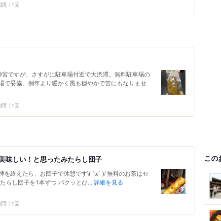
 訪問
1回
神宮ですが、さすがに駐車場付近で大渋滞。無料駐車場の
場で妥協。例年より暖かく風も穏やかで苦にもなりませ
 訪問
1回
この
美味しい！と思ったみたらし団子
終えたら、お団子で休憩です\( ´ω` )/ 無料のお茶はセ
たらし団子を1本ずつ パクッとひ...
詳細を見る
 訪問
1回