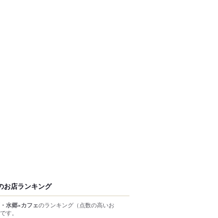
のお店ランキング
・水郷×カフェ
のランキング
（点数の高いお
です。