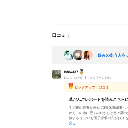
口コミ
？
好みのあう人を
ishiw437
口コミ 1,076件
フォロワー 2,689人
ピックアップ！口コミ
草だんごレポートを読みこちらに
手術後の静養を兼ねて3連休鹿嶋灘へ 
かくこの地に行くのだからと色々調べ
値する すごいお団子探求の方がおり な
見る