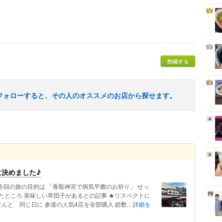
1
2
投稿する
3
フォローすると、その人のオススメのお店から探せます。
4
5
決めました♪
今回の旅の目的は 「香取神宮で病気平癒のお祈り」 せっ
たところ 美味しい草団子があるとの記事 ★リスペクトに
んと 同じ日に 参道の人気4店を全部購入 総数...
詳細を