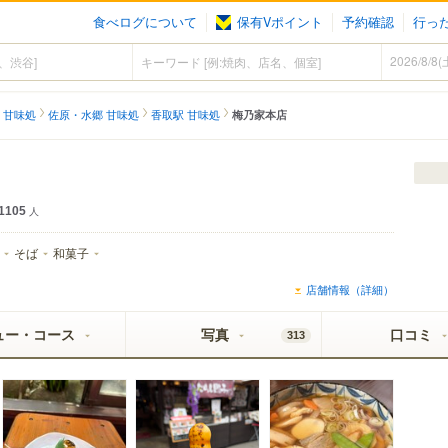
食べログについて
保有Vポイント
予約確認
行っ
 甘味処
佐原・水郷 甘味処
香取駅 甘味処
梅乃家本店
1105
人
そば
和菓子
店舗情報（詳細）
ュー・コース
写真
口コミ
313