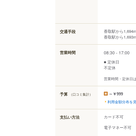
香取駅から1,694
交通手段
香取駅から1,693
08:30 - 17:00
営業時間
■ 定休日
不定休
営業時間・定休日
予算
（口コミ集計）
～￥999
利用金額分布を
カード不可
支払い方法
電子マネー不可