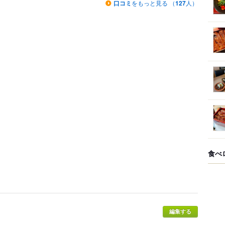
口コミ
をもっと見る （
127
人）
食べ