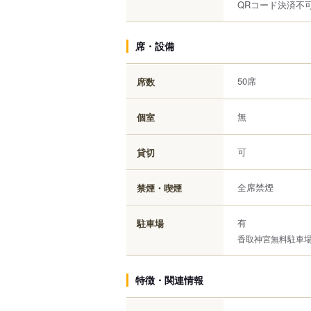
QRコード決済不
席・設備
50席
席数
無
個室
可
貸切
全席禁煙
禁煙・喫煙
有
駐車場
香取神宮無料駐車
特徴・関連情報