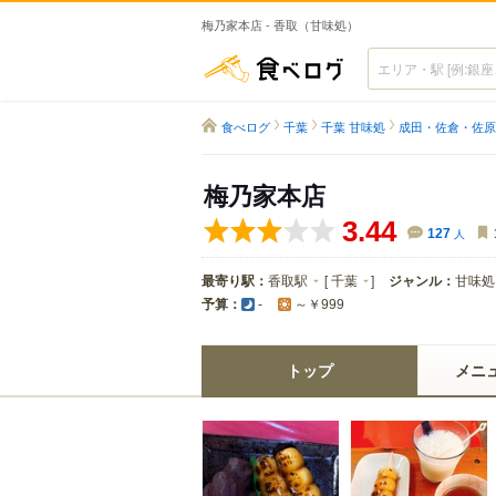
梅乃家本店 - 香取（甘味処）
食べログ
食べログ
千葉
千葉 甘味処
成田・佐倉・佐原
梅乃家本店
3.44
127
人
最寄り駅：
香取駅
[
千葉
]
ジャンル：
甘味処
予算：
-
～￥999
トップ
メニ