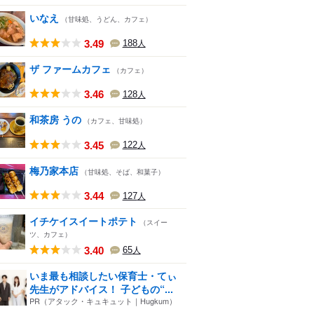
いなえ
（甘味処、うどん、カフェ）
3.49
188
人
ザ ファームカフェ
（カフェ）
3.46
128
人
和茶房 うの
（カフェ、甘味処）
3.45
122
人
梅乃家本店
（甘味処、そば、和菓子）
3.44
127
人
イチケイスイートポテト
（スイー
ツ、カフェ）
3.40
65
人
いま最も相談したい保育士・てぃ
先生がアドバイス！ 子どもの“...
PR（アタック・キュキュット｜Hugkum）