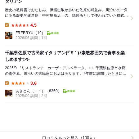
タリアン
​歴史の教科書でおなじみ、伊能忠敬が歩いた佐原の町並み。川沿いの一角
にある歴史的建造物「中村屋商店」の、隠居所として使われていた格式あ
る邸宅をリノベーションしたのが、こちらの「リス...
4.5
Lunch:
FREBRYU
（19）
2026/06 訪問
1回
千葉県佐原で古民家イタリアン(*´∇｀)ﾉ素敵雰囲気で食事を楽
しめます✨✨
2025/9 『リストランテ カーザ・アルベラータ』✨✨ 千葉県佐原市水郷
の街佐原。川沿いの古民家にお店はあります。7年前に訪問したときには
「安くて、旨い」と評価。久しぶりに訪...
3.6
Lunch:
あきとん（・・）
（8360）
2025/09 訪問
2回
口コミをもっと見る（100人）