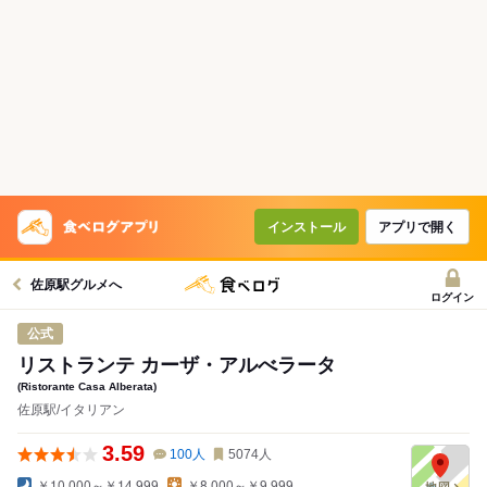
インストール
アプリで開く
佐原駅グルメへ
ログイン
公式
リストランテ カーザ・アルべラータ
(Ristorante Casa Alberata)
佐原駅/イタリアン
3.59
100
人
5074
人
￥10,000～￥14,999
￥8,000～￥9,999