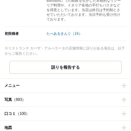
Barbablu』での経験を生かした本格的なリグー
リア料理や、イタリア各地の手打ちパスタなど
を得意としています。当店は終日は予約制とさ
せていただいております。当日予約も受け付け
ております。
初投稿者
たべあるきんぐ
（16）
※リストランテ カーザ・アルべラータの店舗情報に誤りがある場合は、以下
からご報告ください。
誤りを報告する
メニュー
写真
（893）
口コミ
（100）
地図