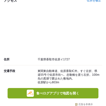
アクセス
住所を修正
住所
千葉県香取市佐原イ1727
交通手段
東関東自動車道、佐原香取IC外。すぐ左折、県
道55号で佐原市街へ、忠敬橋を渡り左折。100m
先の黒塀で囲まれた敷地内。
佐原駅から803m
食べログアプリで地図を開く
広告を非表示