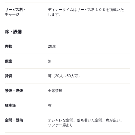
サービス料・
ディナータイムはサービス料１０％を頂戴いた
チャージ
します。
席・設備
席数
20席
個室
無
貸切
可（20人～50人可）
禁煙・喫煙
全席禁煙
駐車場
有
空間・設備
オシャレな空間、落ち着いた空間、席が広い、
ソファー席あり