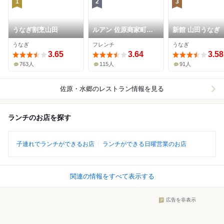
1
2
3
うなぎ割烹山田
ルアン 佐原商家町ホ
新館 山田うなぎ
テル NIPPONIA
うなぎ
フレンチ
うなぎ
3.65
3.64
3.58
763人
115人
91人
佐原・水郷
のレストラン情報を見る
ランチのお店を探す
子連れでランチができるお店
ランチができる日曜営業のお店
関連の情報をすべて表示する
広告を非表示