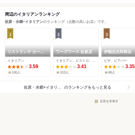
周辺のイタリアンランキング
佐原・水郷
×
イタリアン
のランキング（点数の高いお店）です。
1
2
3
リストランテ カー
ワーズワース 佐原店
伊能忠次郎商店
ザ・アルべラータ
イタリアン
イタリアン、ビストロ、ヨーロッパ料理
ピザ、ビアバー
3.59
3.41
3.35
100人
153人
68人
佐原・水郷×イタリアン
のランキングをもっと見る
広告を非表示