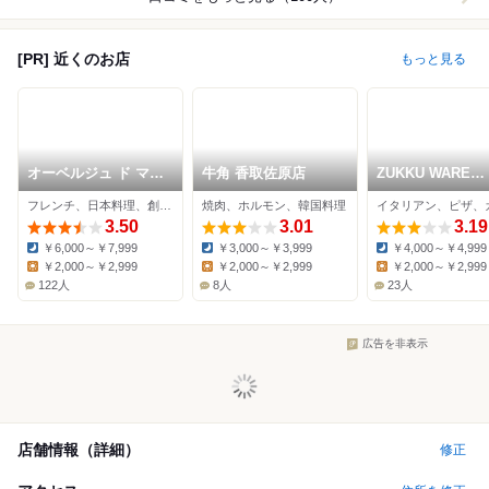
[PR] 近くのお店
もっと見る
オーベルジュ ド マノ
牛角 香取佐原店
ZUKKU WARE
ワール吉庭
HOUSE
フレンチ、日本料理、創作料理
焼肉、ホルモン、韓国料理
イタリアン、ピザ、
3.50
3.01
3.19
￥6,000～￥7,999
￥3,000～￥3,999
￥4,000～￥4,999
Dinner:
Dinner:
Dinner:
￥2,000～￥2,999
￥2,000～￥2,999
￥2,000～￥2,999
Lunch:
Lunch:
Lunch:
122人
8人
23人
広告を非表示
店舗情報（詳細）
修正