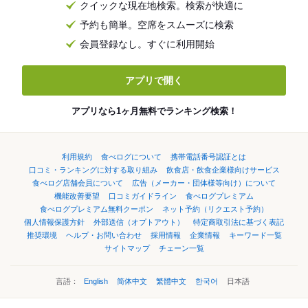
クイックな現在地検索。検索が快適に
予約も簡単。空席をスムーズに検索
会員登録なし。すぐに利用開始
アプリで開く
アプリなら1ヶ月無料でランキング検索！
利用規約
食べログについて
携帯電話番号認証とは
口コミ・ランキングに対する取り組み
飲食店・飲食企業様向けサービス
食べログ店舗会員について
広告（メーカー・団体様等向け）について
機能改善要望
口コミガイドライン
食べログプレミアム
食べログプレミアム無料クーポン
ネット予約（リクエスト予約）
個人情報保護方針
外部送信（オプトアウト）
特定商取引法に基づく表記
推奨環境
ヘルプ・お問い合わせ
採用情報
企業情報
キーワード一覧
サイトマップ
チェーン一覧
言語：
English
简体中文
繁體中文
한국어
日本語