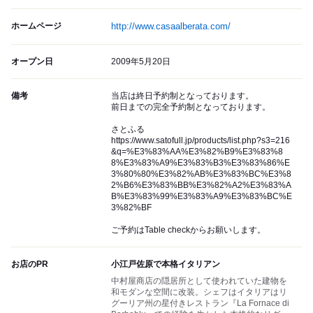
ホームページ
http://www.casaalberata.com/
オープン日
2009年5月20日
備考
当店は終日予約制となっております。
前日までの完全予約制となっております。
さとふる
https://www.satofull.jp/products/list.php?s3=216
&q=%E3%83%AA%E3%82%B9%E3%83%8
8%E3%83%A9%E3%83%B3%E3%83%86%E
3%80%80%E3%82%AB%E3%83%BC%E3%8
2%B6%E3%83%BB%E3%82%A2%E3%83%A
B%E3%83%99%E3%83%A9%E3%83%BC%E
3%82%BF
ご予約はTable checkからお願いします。
お店のPR
小江戸佐原で本格イタリアン
中村屋商店の隠居所として使われていた建物を
和モダンな空間に改装。シェフはイタリアはリ
グーリア州の星付きレストラン『La Fornace di