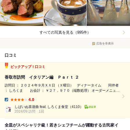
すべての写真を見る（995件）
広告を非表示
口コミ
ピックアップ！口コミ
香取市訪問 イタリアン編 Ｐａｒｔ ２
訪問日 ： ２０２４年９月ＸＸ日 （Ｘ曜日） ディナータイム 同伴者
： しろくま お会計 ： ￥２７，９７０（端数処理） オーダーメニュー
とコメント 共通 特別な日の贅沢ディナーコース ￥２３，１２０
4.0
（（￥１０，９１０×２）＋￥６００＋￥７００） 外税（サ別） ＜構成
Dinner:
＞ ...
しばいぬ喜遊曲 feat. しろくま食堂
（4110）
2024/09 訪問
1回
全皿がスペシャリテ級！若きシェフチームが躍動する古民家イ