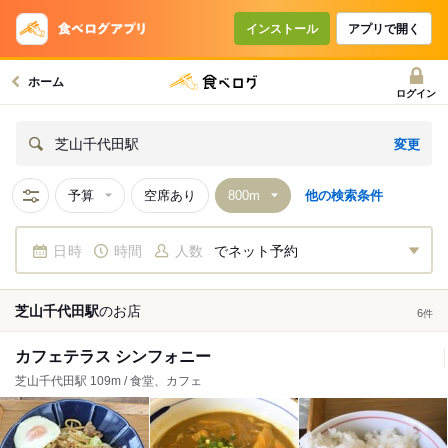
インストール
アプリで開く
ホーム
ログイン
変更
芝山千代田駅
予算
空席あり
他の検索条件
日時
時間
人数
でネット予約
芝山千代田駅
の
お店
6
件
カフェテラス シンフォニー
芝山千代田駅 109m / 食堂、カフェ