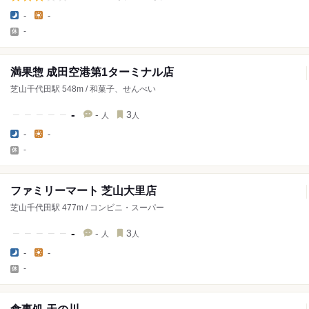
-
-
-
満果惣 成田空港第1ターミナル店
芝山千代田駅 548m / 和菓子、せんべい
-
-
3
人
人
-
-
-
ファミリーマート 芝山大里店
芝山千代田駅 477m / コンビニ・スーパー
-
-
3
人
人
-
-
-