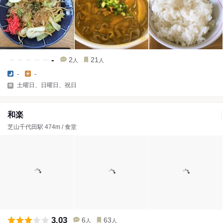
-
2
21
人
人
-
-
土曜日、日曜日、祝日
和楽
芝山千代田駅 474m / 食堂
3.03
6
63
人
人