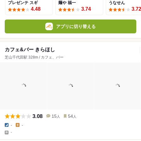
プレゼンテ スギ
麺や 福一
うなせん
4.48
3.74
3.7
アプリに切り替える
カフェ&バー きらほし
芝山千代田駅 328m / カフェ、バー
3.08
15
54
人
人
-
-
-