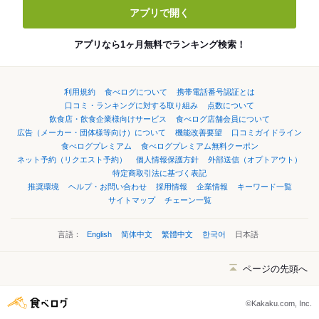
アプリで開く
アプリなら1ヶ月無料でランキング検索！
利用規約
食べログについて
携帯電話番号認証とは
口コミ・ランキングに対する取り組み
点数について
飲食店・飲食企業様向けサービス
食べログ店舗会員について
広告（メーカー・団体様等向け）について
機能改善要望
口コミガイドライン
食べログプレミアム
食べログプレミアム無料クーポン
ネット予約（リクエスト予約）
個人情報保護方針
外部送信（オプトアウト）
特定商取引法に基づく表記
推奨環境
ヘルプ・お問い合わせ
採用情報
企業情報
キーワード一覧
サイトマップ
チェーン一覧
言語：
English
简体中文
繁體中文
한국어
日本語
ページの先頭へ
©Kakaku.com, Inc.