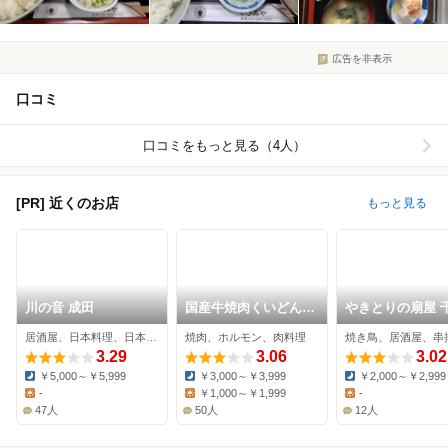
広告を非表示
口コミ
口コミをもっと見る（4人）
[PR] 近くのお店
もっと見る
川の音 成田
国産牛焼肉くいどん
やきとりの扇屋 
イオンタウンユーカリ
小深町店
居酒屋、日本料理、日本酒バー
焼肉、ホルモン、肉料理
焼き鳥、居酒屋、串
が丘店
3.29
3.06
3.02
￥5,000～￥5,999
￥3,000～￥3,999
￥2,000～￥2,999
Dinner:
Dinner:
Dinner:
-
￥1,000～￥1,999
-
Lunch:
Lunch:
Lunch:
47人
50人
12人