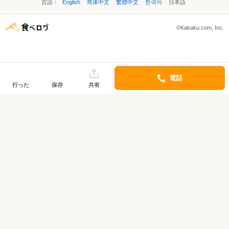
言語：
English
简体中文
繁體中文
한국어
日本語
©Kakaku.com, Inc.
電話
行った
保存
共有