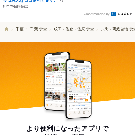
実はみんなココ使ってます。
PR
(Dreaw合同会社)
Recommended by
千葉
千葉 食堂
成田・佐倉・佐原 食堂
八街・両総台地 食
より便利になったアプリで