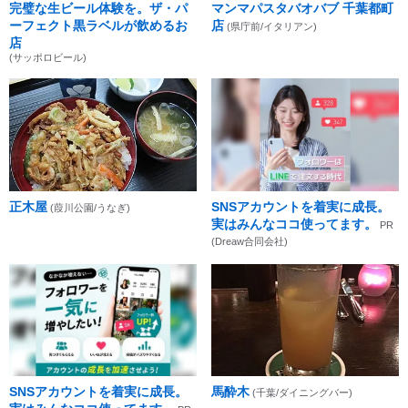
完璧な生ビール体験を。ザ・パ
マンマパスタバオバブ 千葉都町
ーフェクト黒ラベルが飲めるお
店
(県庁前/イタリアン)
店
(サッポロビール)
正木屋
SNSアカウントを着実に成長。
(葭川公園/うなぎ)
実はみんなココ使ってます。
PR
(Dreaw合同会社)
SNSアカウントを着実に成長。
馬酔木
(千葉/ダイニングバー)