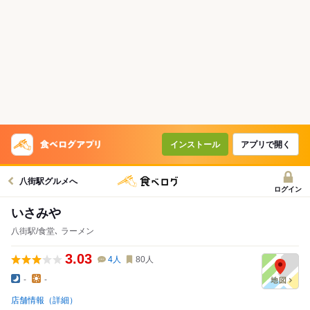
インストール
アプリで開く
八街駅グルメへ
ログイン
いさみや
八街駅/食堂､ ラーメン
3.03
4
人
80
人
-
-
店舗情報（詳細）