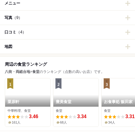
メニュー
写真
（9）
口コミ
（4）
地図
周辺の食堂ランキング
八街・両総台地
×
食堂
のランキング（点数の高いお店）です。
1
2
3
栗原軒
豊美食堂
お食事処 飯田家
中華料理、食堂
食堂
食堂
3.46
3.34
3.31
161人
68人
34人