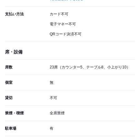
支払い方法
カード不可
電子マネー不可
QRコード決済不可
席・設備
席数
23席（カウンター5、テーブル8、小上がり10）
個室
無
貸切
不可
禁煙・喫煙
全席禁煙
駐車場
有