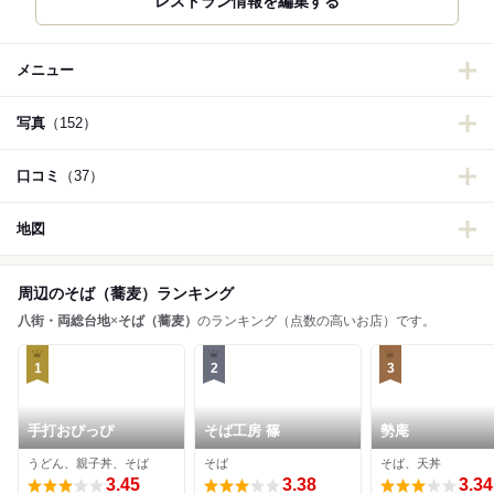
メニュー
写真
（152）
口コミ
（37）
地図
周辺のそば（蕎麦）ランキング
八街・両総台地
×
そば（蕎麦）
のランキング（点数の高いお店）です。
1
2
3
手打おぴっぴ
そば工房 篠
勢庵
うどん、親子丼、そば
そば
そば、天丼
3.45
3.38
3.34