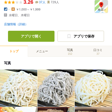
3.26
37
人
729
人
-
￥1,000～￥1,999
水曜日、木曜日
店舗情報（詳細）
アプリで開く
アプリで保存
写真
口コミ
トップ
メニュー
152
37
写真