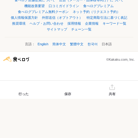
食べログ店舗会員について
広告（メーカー・団体様等向け）について
機能改善要望
口コミガイドライン
食べログプレミアム
食べログプレミアム無料クーポン
ネット予約（リクエスト予約）
個人情報保護方針
外部送信（オプトアウト）
特定商取引法に基づく表記
推奨環境
ヘルプ・お問い合わせ
採用情報
企業情報
キーワード一覧
サイトマップ
チェーン一覧
言語：
English
简体中文
繁體中文
한국어
日本語
©Kakaku.com, Inc.
行った
保存
共有