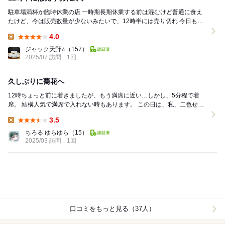
駐車場満杯か臨時休業の店 一時期長期休業する前は混むけど普通に食え
たけど、今は販売数量が少ないみたいで、12時半には売り切れ 今日も１
２時ちょい過ぎに行ったら駐車場が満車 す...
4.0
Lunch:
ジャック天野⭐️
（157）
2025/07 訪問
1回
久しぶりに蕎花へ
12時ちょっと前に着きましたが、もう満席に近い…しかし、5分程で着
席。 結構人気で満席で入れない時もあります。 この日は、私、二色せい
ろ＋天丼。 相方は、かけ蕎麦＋焼き鳥...
3.5
Lunch:
ちろる ゆらゆら
（15）
2025/03 訪問
1回
口コミをもっと見る（37人）