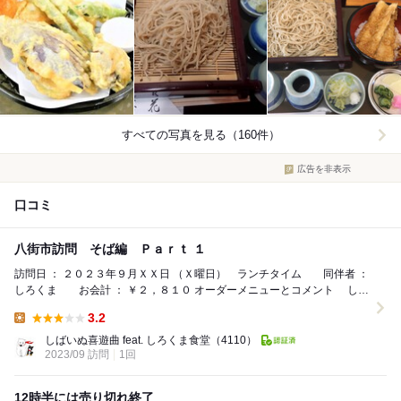
すべての写真を見る（160件）
広告を非表示
口コミ
八街市訪問 そば編 Ｐａｒｔ １
訪問日 ： ２０２３年９月ＸＸ日 （Ｘ曜日） ランチタイム 同伴者 ：
しろくま お会計 ： ￥２，８１０ オーダーメニューとコメント しば
いぬ ① 三色天...
3.2
Lunch:
しばいぬ喜遊曲 feat. しろくま食堂
（4110）
2023/09 訪問
1回
12時半には売り切れ終了