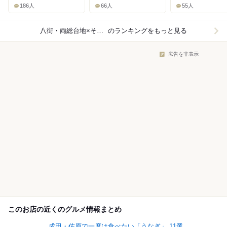
186人
66人
55人
八街・両総台地×そば（蕎麦）
のランキングをもっと見る
広告を非表示
このお店の近くのグルメ情報まとめ
成田・佐原で一度は食べたい「うなぎ」 11選