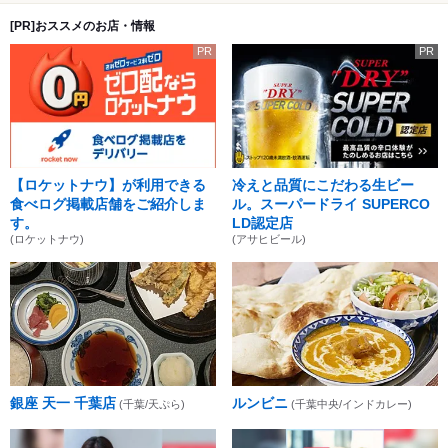
[PR]おススメのお店・情報
PR
PR
【ロケットナウ】が利用できる
冷えと品質にこだわる生ビー
食べログ掲載店舗をご紹介しま
ル。スーパードライ SUPERCO
す。
LD認定店
(ロケットナウ)
(アサヒビール)
銀座 天一 千葉店
ルンビニ
(千葉/天ぷら)
(千葉中央/インドカレー)