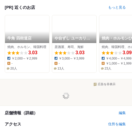
[PR] 近くのお店
もっと見る
牛角 四街道店
や台ずし ユーカリが
焼肉・ホルモン
丘駅前町
ぎ
焼肉、ホルモン、韓国料理
居酒屋、寿司、海鮮
焼肉、韓国料理、ホ
3.03
3.03
3.09
￥2,000～￥2,999
￥3,000～￥3,999
￥4,000～￥4,999
Dinner:
Dinner:
Dinner:
-
-
￥1,000～￥1,999
Lunch:
Lunch:
Lunch:
20人
13人
23人
広告を非表示
店舗情報（詳細）
編集
アクセス
住所を編集