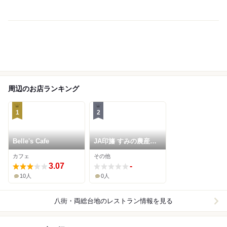
周辺のお店ランキング
1
2
Belle's Cafe
JA印旛 すみの農産物
直売所
カフェ
その他
3.07
-
10人
0人
八街・両総台地
のレストラン情報を見る