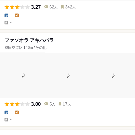
3.27
62
342
人
人
-
-
-
ファソオラ アキハバラ
成田空港駅 146m / その他
3.00
5
17
人
人
-
-
-