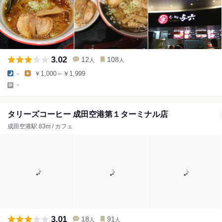
3.02
12
108
人
人
-
￥1,000～￥1,999
-
タリーズコーヒー 成田空港第１ターミナル店
成田空港駅 83m / カフェ
3.01
18
91
人
人