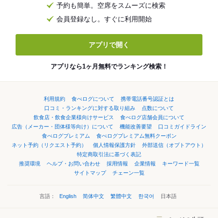
予約も簡単。空席をスムーズに検索
会員登録なし。すぐに利用開始
アプリで開く
アプリなら1ヶ月無料でランキング検索！
利用規約
食べログについて
携帯電話番号認証とは
口コミ・ランキングに対する取り組み
点数について
飲食店・飲食企業様向けサービス
食べログ店舗会員について
広告（メーカー・団体様等向け）について
機能改善要望
口コミガイドライン
食べログプレミアム
食べログプレミアム無料クーポン
ネット予約（リクエスト予約）
個人情報保護方針
外部送信（オプトアウト）
特定商取引法に基づく表記
推奨環境
ヘルプ・お問い合わせ
採用情報
企業情報
キーワード一覧
サイトマップ
チェーン一覧
言語：
English
简体中文
繁體中文
한국어
日本語