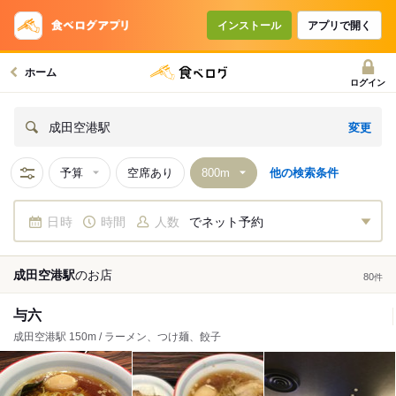
インストール
アプリで開く
ホーム
ログイン
変更
成田空港駅
予算
空席あり
他の検索条件
日時
時間
人数
でネット予約
成田空港駅
の
お店
80
件
与六
成田空港駅 150m / ラーメン、つけ麺、餃子