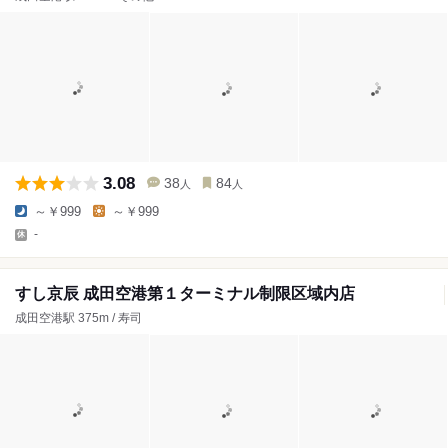
3.08
38
84
人
人
～￥999
～￥999
-
すし京辰 成田空港第１ターミナル制限区域内店
成田空港駅 375m / 寿司