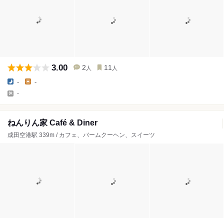
3.00
2
11
人
人
-
-
-
ねんりん家 Café & Diner
成田空港駅 339m / カフェ、バームクーヘン、スイーツ