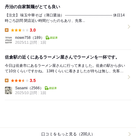
丹治の自家製麺がとても良い
【注文】 味玉中華そば（薄口醤油） --------------------------------------- 休日14
時ごろ訪問 閉店近い時間だったのもあり、先客...
3.0
Lunch:
nowe758
（189）
2025/11 訪問
1回
佐倉駅の近くにあるラーメン屋さんでラーメンを一杯です。
今日は佐倉市にあるラーメン屋さんに行って来ました。佐倉の駅から歩い
て10分くらいですかね。 13時くらいに着きましたが待ちは無し、先客は
１人、券売機で醤油ラーメンの食券を購入して...
3.5
Lunch:
Sasami
（2566）
2025/10 訪問
1回
口コミをもっと見る（200人）