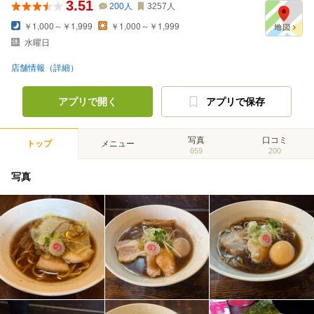
3.51
200
人
3257
人
￥1,000～￥1,999
￥1,000～￥1,999
水曜日
店舗情報（詳細）
アプリで開く
アプリで保存
写真
口コミ
トップ
メニュー
659
200
写真