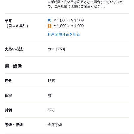
営業時間・定休日は変更となる場合がございますの
で、ご来店前に店舗にご確認ください。
￥1,000～￥1,999
予算
（口コミ集計）
￥1,000～￥1,999
利用金額分布を見る
支払い方法
カード不可
席・設備
席数
13席
個室
無
貸切
不可
禁煙・喫煙
全席禁煙