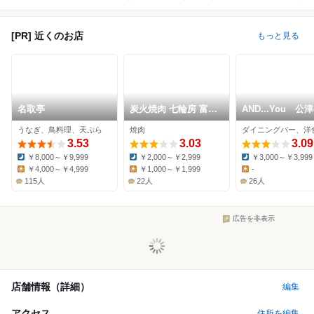
[PR] 近くのお店
もっと見る
名取亭
炭火焼肉 七輪房 富里
AND...You 公
店
うなぎ、鳥料理、天ぷら
焼肉
3.53
3.03
3.09
￥8,000～￥9,999
￥2,000～￥2,999
￥3,000～￥3,999
Dinner:
Dinner:
Dinner:
￥4,000～￥4,999
￥1,000～￥1,999
-
Lunch:
Lunch:
Lunch:
115人
22人
26人
広告を非表示
店舗情報（詳細）
編集
アクセス
住所を編集