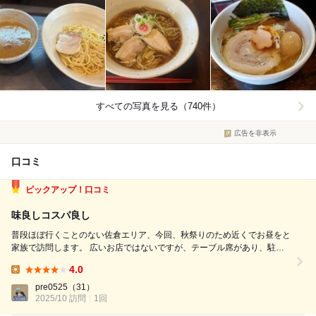
すべての写真を見る（740件）
広告を非表示
口コミ
ピックアップ！口コミ
味良しコスパ良し
普段ほぼ行くことのない佐倉エリア、今回、秋祭りのため近くでお昼をと
家族で訪問します。 広いお店ではないですが、テーブル席があり、駐車
場も複数台分用意されているので使い勝手良さそうです。 つけ麺の麺大
4.0
盛りを太麺で注文します。大盛り無料で300グラムはありがたいです。 麺
Lunch:
はもちっとした中太麺で食べ...
pre0525
（31）
2025/10 訪問
1回