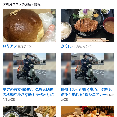
[PR]おススメのお店・情報
ロリアン
みくに
(蘇我/パン)
(千葉/とんかつ)
安定の自立4輪EV。免許返納後
転倒リスクが低く安心。免許返
の移動や小さな軽トラ代わりに
納後も乗れる4輪シニアカー
P
PR(B
R(BLAZE)
LAZE)