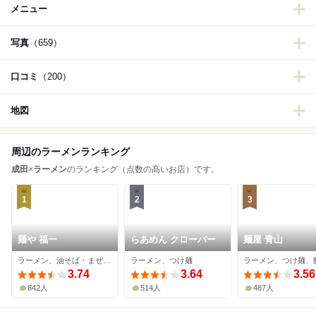
メニュー
写真
（659）
口コミ
（200）
地図
周辺のラーメンランキング
成田
×
ラーメン
のランキング（点数の高いお店）です。
1
2
3
麺や 福一
らあめん クローバー
麺屋 青山
ラーメン、油そば・まぜそば、汁なし担々麺
ラーメン、つけ麺
ラーメン、つけ麺、
3.74
3.64
3.56
842人
514人
487人