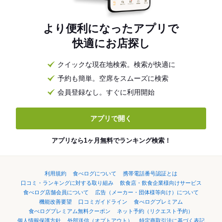
より便利になったアプリで
快適にお店探し
クイックな現在地検索。検索が快適に
予約も簡単。空席をスムーズに検索
会員登録なし。すぐに利用開始
アプリで開く
アプリなら1ヶ月無料でランキング検索！
利用規約
食べログについて
携帯電話番号認証とは
口コミ・ランキングに対する取り組み
飲食店・飲食企業様向けサービス
食べログ店舗会員について
広告（メーカー・団体様等向け）について
機能改善要望
口コミガイドライン
食べログプレミアム
食べログプレミアム無料クーポン
ネット予約（リクエスト予約）
個人情報保護方針
外部送信（オプトアウト）
特定商取引法に基づく表記