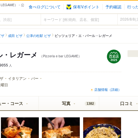
LEGAME） - 公
食べログについて
保有Vポイント
予約確認
行っ
ピザ
成田 ピザ
公津の杜駅 ピザ
ピッツェリア・エ・バール・レガーメ
ル・レガーメ
（Pizzeria e bar LEGAME）
9055
人
ザ
イタリアン
バー
火曜日
店舗情報（詳細）
ュー・コース
写真
口コミ
1382