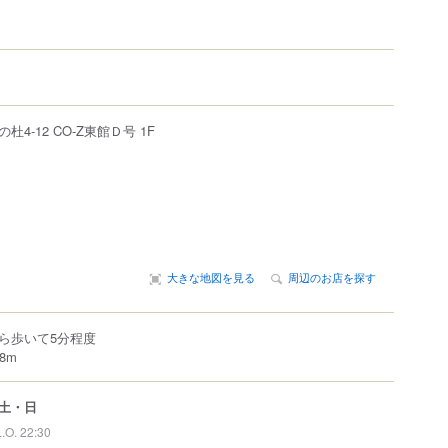
の杜
4-12
CO-Z東館Ｄ号 1F
大きな地図を見る
周辺のお店を探す
ら歩いて5分程度
8m
土・日
L.O. 22:30