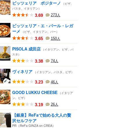
ピッツェリア ポジターノ
（ピザ、
パスタ、イタリアン）
3.69
273
人
ピッツェリア・エ・バール・レガ
ーメ
（ピザ、イタリアン、バー）
3.65
150
人
PISOLA 成田店
（イタリアン、ピザ、パ
スタ）
3.38
74
人
ヴィネリア
（イタリアン、パスタ、ピザ）
3.23
46
人
GOOD LUKKU CHEESE
（イタリア
ン、ピザ）
3.19
26
人
【銀座】ReFaで始める大人の贅
沢セルフケア
PR（ReFa GINZA on CREA）