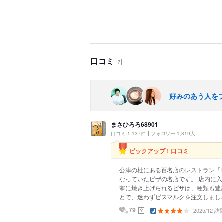
口コミ
？
好みのあう人を
まさひろろ68901
口コミ 1,137件
フォロワー 1,819人
ピックアップ！口コミ
公津の杜にある百名店のレストラン「
なっていたピザの名店です。 店内に
寧に焼き上げられるピザは、種類も豊
とで、迷わずビスマルクを注文しまし..
2025/12 訪
？
79