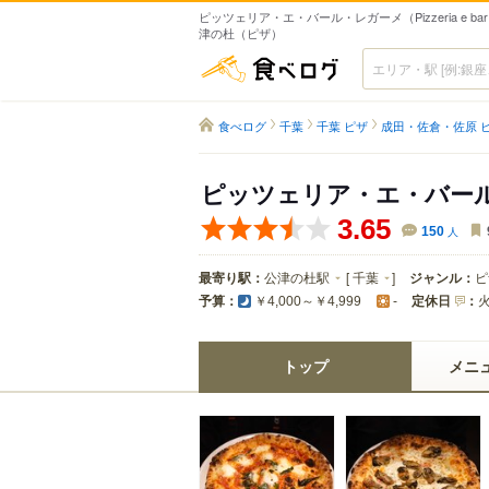
ピッツェリア・エ・バール・レガーメ（Pizzeria e bar 
津の杜（ピザ）
食べログ
食べログ
千葉
千葉 ピザ
成田・佐倉・佐原 
ピッツェリア・エ・バー
3.65
150
人
最寄り駅：
公津の杜駅
[
千葉
]
ジャンル：
ピ
予算：
定休日
：
￥4,000～￥4,999
-
トップ
メニ