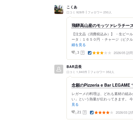
こくあ
口コミ 928件
フォロワー 250人
飛騨高山産のモッツァレラチー
【注文品（消費税込み）】 ・生ビー
ータ：１６５０円 ・チャージ（ピクル
細を見る
2026/05 訪問
？
3
BAR店長
口コミ 1,940件
フォロワー 352人
念願のPizzeria e Bar LEGA
レガーメの料理は、どれも素材の組み
い」という熱量が伝わってきます。 今回
見る
2026/03 訪
？
21