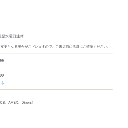
日翌水曜日連休
は変更となる場合がございますので、ご来店前に店舗にご確認ください。
99
99
見る
JCB、AMEX、Diners）
可