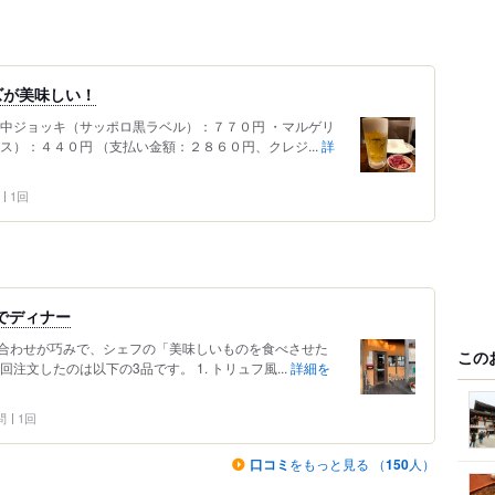
ズが美味しい！
ル中ジョッキ（サッポロ黒ラベル）：７７０円 ・マルゲリ
ス）：４４０円 （支払い金額：２８６０円、クレジ...
詳
1回
ME でディナー
合わせが巧みで、シェフの「美味しいものを食べさせた
この
注文したのは以下の3品です。 1. トリュフ風...
詳細を
問
1回
口コミ
をもっと見る （
150
人）