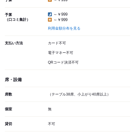
予算
～￥999
予算
（口コミ集計）
～￥999
利用金額分布を見る
支払い方法
カード不可
電子マネー不可
QRコード決済不可
席・設備
席数
（テーブル38席、小上がり40席以上）
個室
無
貸切
不可