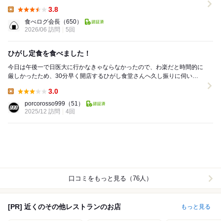
わりは唐揚げと回鍋肉、後はお刺身ですよー」と声...
3.8
Lunch:
食べログ会長
（650）
2026/06 訪問
5回
ひがし定食を食べました！
今日は午後一で日医大に行かなきゃならなかったので、わ楽だと時間的に
厳しかったため、30分早く開店するひがし食堂さんへ久し振りに伺いま
した 開店直後に入店 まだ、暖房が効...
3.0
Lunch:
porcorosso999
（51）
2025/12 訪問
4回
口コミをもっと見る（76人）
[PR] 近くのその他レストランのお店
もっと見る