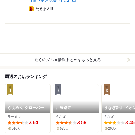
だるま３世
近くのグルメ情報まとめをもっと見る
周辺のお店ランキング
1
2
3
らあめん クローバー
川豊別館
うなぎ新川 イオ
ウン成田富里店
ラーメン
うなぎ
うなぎ
3.64
3.59
3.45
516人
576人
203人