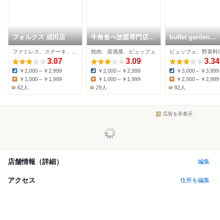
フォルクス 成田店
牛角食べ放題専門店
buffet garden
富里店
veggie+
ファミレス、ステーキ、ハンバーグ
焼肉、居酒屋、ビュッフェ
3.07
3.09
3.34
￥2,000～￥2,999
￥2,000～￥2,999
￥3,000～￥3,999
Dinner:
Dinner:
Dinner:
￥1,000～￥1,999
￥1,000～￥1,999
￥2,000～￥2,999
Lunch:
Lunch:
Lunch:
62人
29人
92人
広告を非表示
店舗情報（詳細）
編集
アクセス
住所を編集