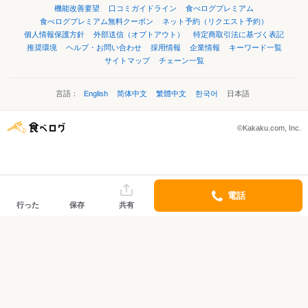
機能改善要望
口コミガイドライン
食べログプレミアム
食べログプレミアム無料クーポン
ネット予約（リクエスト予約）
個人情報保護方針
外部送信（オプトアウト）
特定商取引法に基づく表記
推奨環境
ヘルプ・お問い合わせ
採用情報
企業情報
キーワード一覧
サイトマップ
チェーン一覧
言語：
English
简体中文
繁體中文
한국어
日本語
©Kakaku.com, Inc.
電話
行った
保存
共有