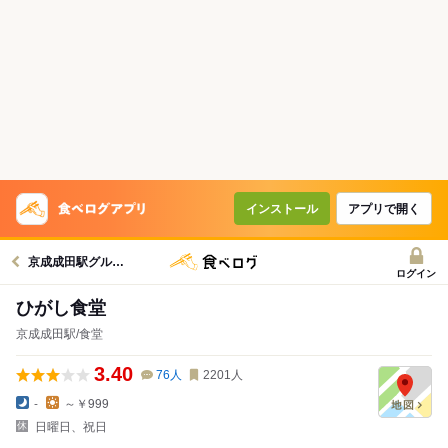
インストール
アプリで開く
京成成田駅グルメへ
ログイン
ひがし食堂
京成成田駅/食堂
3.40
76
人
2201
人
-
～￥999
日曜日、祝日