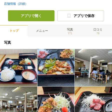
店舗情報（詳細）
アプリで開く
アプリで保存
写真
口コミ
トップ
メニュー
771
76
写真