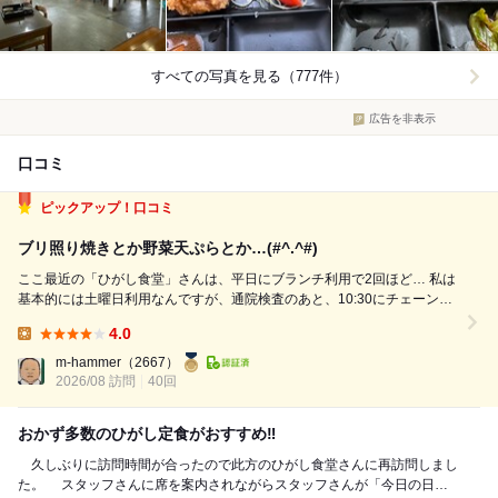
すべての写真を見る（777件）
広告を非表示
口コミ
ピックアップ！口コミ
ブリ照り焼きとか野菜天ぷらとか…(#^.^#)
ここ最近の「ひがし食堂」さんは、平日にブランチ利用で2回ほど… 私は
基本的には土曜日利用なんですが、通院検査のあと、10:30にチェーン店
以外てお店が開いているのはこちらくらいなので… 検査の日は、朝食抜
4.0
きで腹ペコなので、魚中心のこちらの定食が一番です。 ①ひがし定食+納
Lunch:
豆 R8.7....
m-hammer
（2667）
2026/08 訪問
40回
おかず多数のひがし定食がおすすめ‼︎
久しぶりに訪問時間が合ったので此方のひがし食堂さんに再訪問しまし
た。 スタッフさんに席を案内されながらスタッフさんが「今日の日替