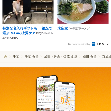
特別な名入れギフトも！ 銀座で
末広家
(本千葉/ラーメン)
選ぶReFaの上質ケア
PR(ReFa GIN
ZA on CREA)
Recommended by
千葉
千葉 食堂
成田・佐倉・佐原 食堂
成田 食堂
京成成