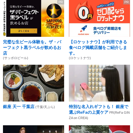
PR
PR
完璧な生ビール体験を。ザ・パ
【ロケットナウ】が利用できる
ーフェクト黒ラベルが飲めるお
食べログ掲載店舗をご紹介しま
店
す。
(サッポロビール)
(ロケットナウ)
銀座 天一 千葉店
特別な名入れギフトも！ 銀座で
(千葉/天ぷら)
選ぶReFaの上質ケア
PR(ReFa GIN
ZA on CREA)