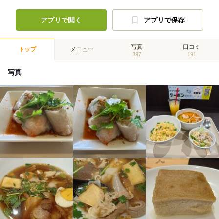
アプリで開く
アプリで保存
写真
口コミ
トップ
メニュー
397
191
写真