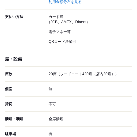
利用金額分布を見る
支払い方法
カード可
（JCB、AMEX、Diners）
電子マネー可
QRコード決済可
席・設備
席数
20席（フードコート420席（店内20席））
個室
無
貸切
不可
禁煙・喫煙
全席禁煙
駐車場
有