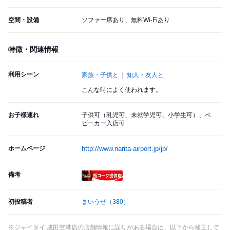
空間・設備
ソファー席あり、無料Wi-Fiあり
特徴・関連情報
利用シーン
家族・子供と
知人・友人と
こんな時によく使われます。
お子様連れ
子供可（乳児可、未就学児可、小学生可）、ベ
ビーカー入店可
ホームページ
http://www.narita-airport.jp/jp/
備考
瓶コーク提供店
初投稿者
まいうぜ
（380）
※ジャイタイ 成田空港店の店舗情報に誤りがある場合は、以下から修正して