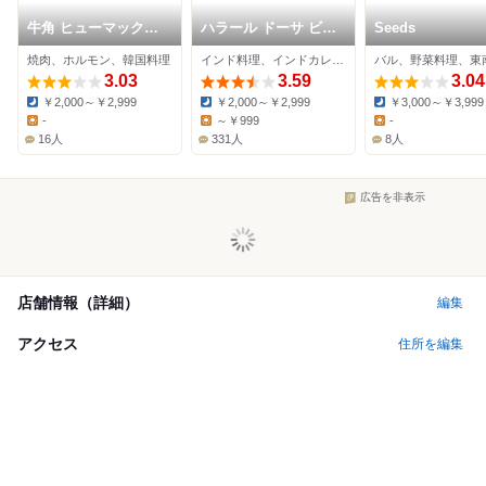
牛角 ヒューマックス
ハラール ドーサ ビリ
Seeds
成田店
ヤニ
焼肉、ホルモン、韓国料理
インド料理、インドカレー、パキスタン料理
3.03
3.59
3.04
￥2,000～￥2,999
￥2,000～￥2,999
￥3,000～￥3,999
Dinner:
Dinner:
Dinner:
-
～￥999
-
Lunch:
Lunch:
Lunch:
16人
331人
8人
広告を非表示
店舗情報（詳細）
編集
アクセス
住所を編集