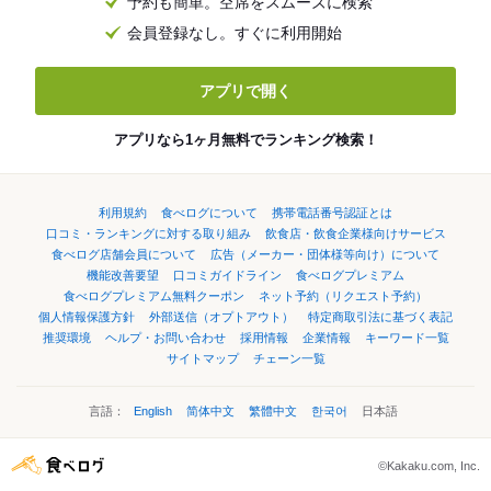
予約も簡単。空席をスムーズに検索
会員登録なし。すぐに利用開始
アプリで開く
アプリなら1ヶ月無料でランキング検索！
利用規約
食べログについて
携帯電話番号認証とは
口コミ・ランキングに対する取り組み
飲食店・飲食企業様向けサービス
食べログ店舗会員について
広告（メーカー・団体様等向け）について
機能改善要望
口コミガイドライン
食べログプレミアム
食べログプレミアム無料クーポン
ネット予約（リクエスト予約）
個人情報保護方針
外部送信（オプトアウト）
特定商取引法に基づく表記
推奨環境
ヘルプ・お問い合わせ
採用情報
企業情報
キーワード一覧
サイトマップ
チェーン一覧
言語：
English
简体中文
繁體中文
한국어
日本語
©Kakaku.com, Inc.