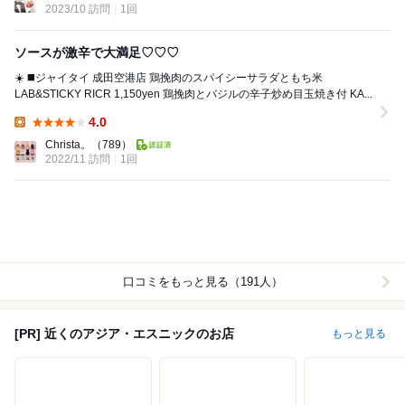
2023/10 訪問
1回
ソースが激辛で大満足♡♡♡
☀️ ◼️️ジャイタイ 成田空港店 鶏挽肉のスパイシーサラダともち米
LAB&STICKY RICR 1,150yen 鶏挽肉とバジルの辛子炒め目玉焼き付 KA...
4.0
Lunch:
Christa。
（789）
2022/11 訪問
1回
口コミをもっと見る（191人）
[PR] 近くのアジア・エスニックのお店
もっと見る