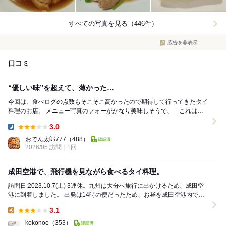
すべての写真を見る（446件）
広告を非表示
口コミ
“優しい味”を超えて、薄かった…
今回は、食べログの点数もそこそこ高かったので期待して行ってきたタイ
料理のお店。 メニュー写真のフォーがかなり美味しそうで、「これは当
たりかも…！」 と思って注文。 ...
3.0
Dinner:
おでん太郎777
（488）
2026/05 訪問
1回
成田空港で、飛行機を見ながら食べるタイ料理。
訪問日:2023.10.7(土) 3連休。九州は大分へ旅行に出かけるため、成田空
港に到着しました。 出発は14時の便だったため、お昼を成田空港内で食
べることにしており、 ...
3.1
Lunch:
kokonoe
（353）