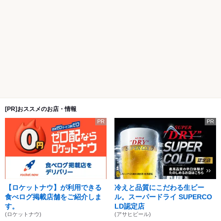
[PR]おススメのお店・情報
PR
PR
【ロケットナウ】が利用できる
冷えと品質にこだわる生ビー
食べログ掲載店舗をご紹介しま
ル。スーパードライ SUPERCO
す。
LD認定店
(ロケットナウ)
(アサヒビール)