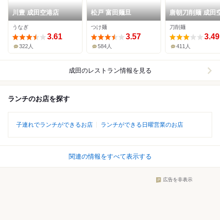
川豊 成田空港店
松戸 富田麺旦
唐朝刀削麺 成田
店
うなぎ
つけ麺
刀削麺
3.61
3.57
3.49
322人
584人
411人
成田
のレストラン情報を見る
ランチのお店を探す
子連れでランチができるお店
ランチができる日曜営業のお店
関連の情報をすべて表示する
広告を非表示