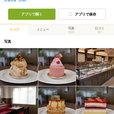
店舗情報（詳細）
アプリで開く
アプリで保存
写真
口コミ
トップ
メニュー
3183
457
写真