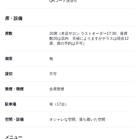
QRコード決済可
席・設備
席数
20席（本店サロン ラストオーダー17:30、座席
数20は店内 天候によりますがテラスは現在12
席、席の予約は不可）
個室
無
貸切
不可
禁煙・喫煙
全席禁煙
駐車場
有（17台）
空間・設備
オシャレな空間、落ち着いた空間
メニュー