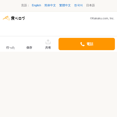
言語：
English
简体中文
繁體中文
한국어
日本語
©Kakaku.com, Inc.
電話
行った
保存
共有