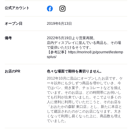
公式アカウント
オープン日
2019年6月13日
備考
2022年5月19日より営業再開。
店内ディスプレイに並んでいる商品も、その場
で提供いただけるそうです。
【参考記事】https://morino8.jp/gourmet/lestemp
splus/
お店のPR
色々な場面で期待を裏切りません。
2012年10月に流山にオープンしたお店です。ケ
ーキ以外にも少しずつ商品を増やしていき、今
ではパン、焼き菓子、チョコレートなどを揃え
ています。そのお店は、どの時間帯にお伺いし
ても行列が出来ていました。そこでより多くの
人に便利に利用していただこうと、そのお店を
「おおたかの森駅 東口店」とし、新たに本店と
して建設されたのがこのお店になります。大き
くなって利用し易くなった上に、商品数も増え
ていました。