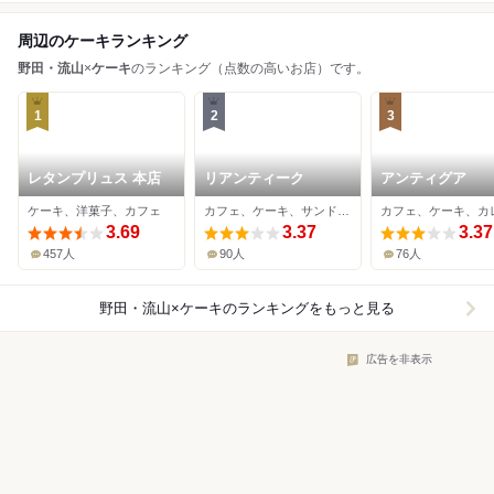
周辺のケーキランキング
野田・流山
×
ケーキ
のランキング（点数の高いお店）です。
1
2
3
レタンプリュス 本店
リアンティーク
アンティグア
ケーキ、洋菓子、カフェ
カフェ、ケーキ、サンドイッチ
カフェ、ケーキ、カ
3.69
3.37
3.37
457人
90人
76人
野田・流山×ケーキ
のランキングをもっと見る
広告を非表示