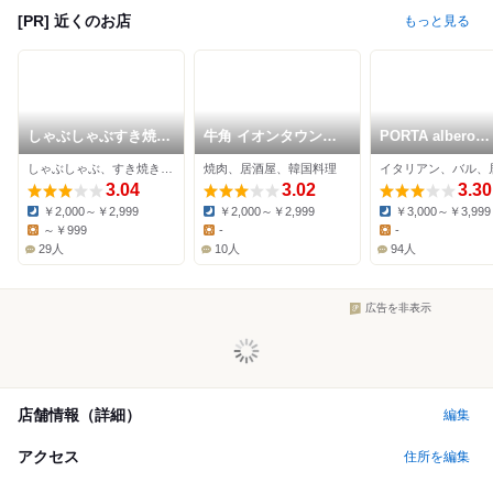
[PR] 近くのお店
もっと見る
しゃぶしゃぶすき焼ど
牛角 イオンタウン野
PORTA albero
ん亭 野田店
田店
cucina
しゃぶしゃぶ、すき焼き、日本料理
焼肉、居酒屋、韓国料理
イタリアン、バル、
3.04
3.02
3.30
￥2,000～￥2,999
￥2,000～￥2,999
￥3,000～￥3,999
Dinner:
Dinner:
Dinner:
～￥999
-
-
Lunch:
Lunch:
Lunch:
29人
10人
94人
広告を非表示
店舗情報（詳細）
編集
アクセス
住所を編集