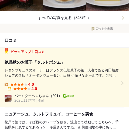
すべての写真を見る（3457件）
広告を非表示
口コミ
ピックアップ！口コミ
絶品秋のお菓子「タルトポンム」
レタンプリュスのオーナーはフランス伝統菓子の第一人者である河田勝彦
シェフの名店「オーボンヴュータン」出身 小振りなホールです。(4号
位？) 1760円 薄くカットされたりんごが綺麗にならべられています。 薔
4.0
薇の花弁の様に美しい～ 中はりんご煮。 くたくたでりんごの形は...
Lunch:
4.0
Takeout:
バームクーヘンちゃん
（201）
2025/11 訪問
4回
ニュアージュ、タルトフリュイ、コーヒーを実食
松戸で油そば、そば粉のクレープを頂き、流山まで移動してこちらへ。千
葉県を代表するであろうケーキ屋さんですね。 新興住宅地の中にあっ