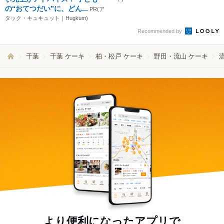
の“おてつだい”に、どん...
PR(ア
タック・キュキュット｜Hugkum)
Recommended by
千葉
千葉 ケーキ
柏・松戸 ケーキ
野田・流山 ケーキ
より便利になったアプリで