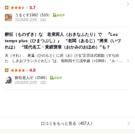
て、建物自体はシンプルながら看板のフォントや今時...
3.7
Lunch:
うるぐす1982
（533）
2026/06 訪問
1回
醉狂（ものずき）な 老叟两人（おきなふたり）で 『Les
temps plus（ひまつぶし）』 "老闆（あるじ）"將來（いづ
れは） "現代名工・黃綬襃章（おかみのおほめ）"も？
夫（それ）、 東瀛（ひのもと）に於（お）ける"正宗法式糕點（すぢめ
たゞしきおフランスぐわし）"は、 昭和四十三戊申歲（=1968）『ル・コ
ント』に嚆矢（はじま）る。 次之（こ...
4.0
Lunch:
酔狂老人卍
（2586）
2026/05 訪問
1回
口コミをもっと見る（457人）