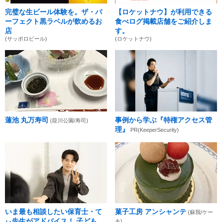
完璧な生ビール体験を。ザ・パ
【ロケットナウ】が利用できる
ーフェクト黒ラベルが飲めるお
食べログ掲載店舗をご紹介しま
店
す。
(サッポロビール)
(ロケットナウ)
蓮池 丸万寿司
事例から学ぶ『特権アクセス管
(葭川公園/寿司)
理』
PR(KeeperSecurity)
いま最も相談したい保育士・て
菓子工房 アンシャンテ
(蘇我/ケー
ぃ先生がアドバイス！ 子ども
キ)