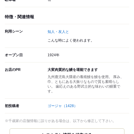
特徴・関連情報
利用シーン
知人・友人と
こんな時によく使われます。
オープン日
1924年
お店のPR
大変肉質的な鰻を堪能できます
九州鹿児島大隈産の養殖鰻を鰻を使用。 厚み、
巾、ともにある大振りなもので質も素晴らし
い。 歯応えのある野武士的な味わいの鰻重で
す。
初投稿者
ゴージャ
（1428）
※千歳家の店舗情報に誤りがある場合は、以下から修正して下さい。