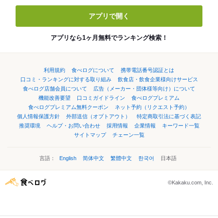
アプリで開く
アプリなら1ヶ月無料でランキング検索！
利用規約
食べログについて
携帯電話番号認証とは
口コミ・ランキングに対する取り組み
飲食店・飲食企業様向けサービス
食べログ店舗会員について
広告（メーカー・団体様等向け）について
機能改善要望
口コミガイドライン
食べログプレミアム
食べログプレミアム無料クーポン
ネット予約（リクエスト予約）
個人情報保護方針
外部送信（オプトアウト）
特定商取引法に基づく表記
推奨環境
ヘルプ・お問い合わせ
採用情報
企業情報
キーワード一覧
サイトマップ
チェーン一覧
言語：
English
简体中文
繁體中文
한국어
日本語
©Kakaku.com, Inc.