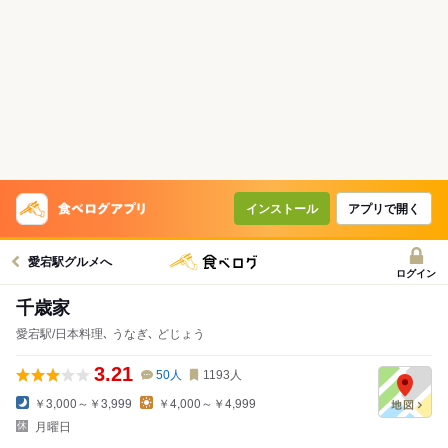
インストール
アプリで開く
愛宕駅グルメへ
ログイン
千歳家
愛宕駅/日本料理､ うなぎ､ どじょう
3.21
50
人
1193
人
￥3,000～￥3,999
￥4,000～￥4,999
月曜日