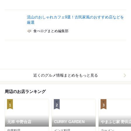
流山のおしゃれカフェ9選！古民家風のおすすめ店などを
厳選
食べログまとめ編集部
近くのグルメ情報まとめをもっと見る
周辺のお店ランキング
1
2
3
元祥 中野台店
CURRY GARDEN
やまふじ家 野田
中華料理
インド料理
ラーメン