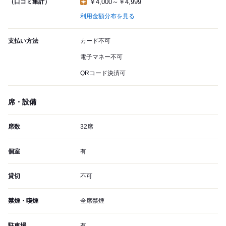
（口コミ集計）
￥4,000～￥4,999
利用金額分布を見る
支払い方法
カード不可
電子マネー不可
QRコード決済可
席・設備
席数
32席
個室
有
貸切
不可
禁煙・喫煙
全席禁煙
駐車場
有