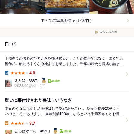
すべての写真を見る（202件）
広告を非表示
口コミ
千歳家でのお昼のひとときを振り返ると、ただの食事ではなく、まるで芸
術作品に触れるような心地よさを感じました。千葉の歴史と情緒が詰まっ
た雰囲気の中で、この素晴らしい鰻重をいただけるの...
4.0
Dinner:
S.S.JJ
（3387）
2025/03 訪問
1回
歴史に裏付けされた美味しいうなぎ
本日のうな活は少し足を伸ばして愛宕(あたご)へ。 駅から徒歩20分くら
いのところにあります、 来年創業100年になるという千歳家さんがお目当
て。 いつかコンプしたいと目論...
3.7
Lunch:
あるぱかーん
（4830）