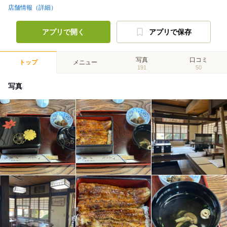
店舗情報（詳細）
アプリで開く
アプリで保存
写真
口コミ
トップ
メニュー
191
50
写真