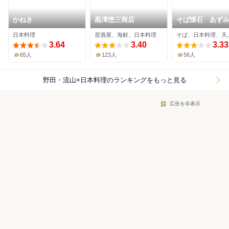
かねき
黒澤惣三商店
そば懐石 あず
日本料理
居酒屋、海鮮、日本料理
そば、日本料理、天
3.64
3.40
3.33
65人
123人
56人
野田・流山×日本料理
のランキングをもっと見る
広告を非表示