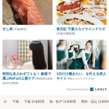
すし孝
東天紅 千葉スカイウインドウズ
(千葉/寿司)
(千葉/中華料理)
特別な名入れギフトも！ 銀座で
1日だけ働きたい、を叶える求人
選ぶReFaの上質ケア
サイト
PR(ReFa GIN
PR(ショットワークス)
ZA on CREA)
Recommended by
千葉
千葉 日本料理
柏・松戸 日本料理
野田・流山 日本料