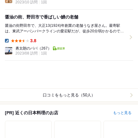
2023/10 訪問
1回
醤油の街、野田市で香ばしい鰻の老舗
醤油の街野田市で、大正13(1924)年創業の老舗うなぎ屋さん。最寄駅
は、東武アーバンパークラインの愛宕駅だが、徒歩20分弱かかるので、
クルマでの来訪がオススメ。店の雰囲気は古民家...
3.8
Dinner:
勇太朗のパパ
（267）
2023/08 訪問
1回
口コミをもっと見る（50人）
[PR] 近くの日本料理のお店
もっと見る