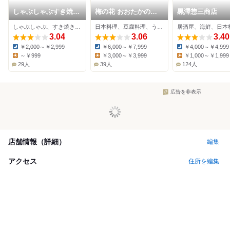
しゃぶしゃぶすき焼ど
梅の花 おおたかの森
黒澤惣三商店
ん亭 野田店
店
しゃぶしゃぶ、すき焼き、日本料理
日本料理、豆腐料理、うなぎ
居酒屋、海鮮、日本
3.04
3.06
3.40
￥2,000～￥2,999
￥6,000～￥7,999
￥4,000～￥4,999
Dinner:
Dinner:
Dinner:
～￥999
￥3,000～￥3,999
￥1,000～￥1,999
Lunch:
Lunch:
Lunch:
29人
39人
124人
広告を非表示
店舗情報（詳細）
編集
アクセス
住所を編集