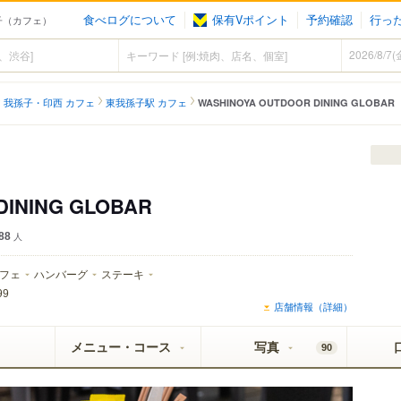
食べログについて
保有Vポイント
予約確認
行っ
我孫子（カフェ）
我孫子・印西 カフェ
東我孫子駅 カフェ
WASHINOYA OUTDOOR DINING GLOBAR
DINING GLOBAR
88
人
フェ
ハンバーグ
ステーキ
99
店舗情報（詳細）
メニュー・コース
写真
90