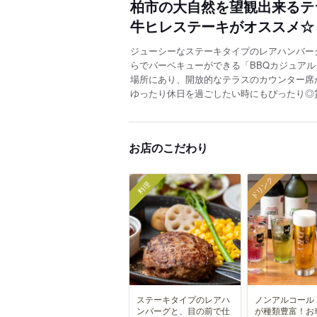
柏市の大自然を望観出来るテ
牛ヒレステーキがオススメ☆
ジューシーなステーキタイプのレアハンバー
らでバーベキューができる「BBQカジュアル
場所にあり、開放的なテラスのカウンター席
ゆったり休日を過ごしたい時にもぴったり◎
お店のこだわり
ドリンク
料理
ステーキタイプのレアハ
ノンアルコール
ンバーグと、目の前で仕
が種類豊富！お