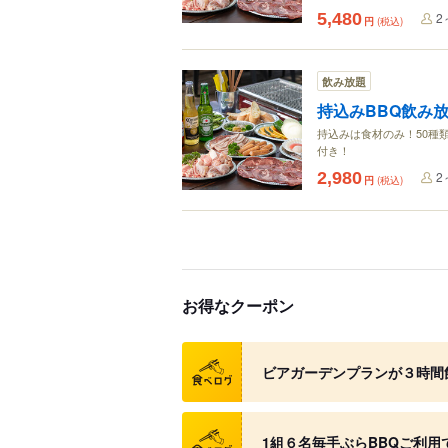
5,480
2
円
(税込)
飲み放題
持込みBBQ飲み
持込みは食材のみ！50種
付き！
2,980
2
円
(税込)
お得なクーポン
クーポン
ビアガーデンプランが３時間
クーポン
1組６名毎手ぶらBBQご利用で