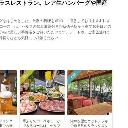
ラスレストラン。レア生ハンバーグや国産
グをはじめとした、自慢の料理を豊富にご用意しております♪手ぶ
コース」は、セルフの飲み放題付き◎我孫子駅から車で16分ほどの
からは美しい手賀沼をご覧いただけます。デートや、ご家族連れで
貸切りなども気軽にご相談ください。
料理
空間
ドリンク
手ぶらでバーベキューが
湖畔を望むウッドデッキ
車での来
できるコースは、セルフ
で非日常のリラックスタ