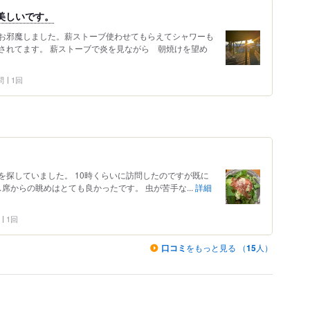
美しいです。
お邪魔しました。薪ストーブ使わせてもらえてシャワーも
されてます。 薪ストーブで炎を見ながら 朝焼けを望め
問
1回
を探していました。 10時くらいに訪問したのですが既に
席からの眺めはとても良かったです。 虫が苦手な...
詳細
1回
口コミ
をもっと見る （
15
人）