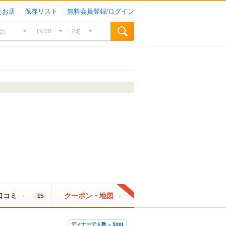
たお店
保存リスト
無料会員登録/ログイン
口コミ
クーポン・地図
15
ディナーで人数 × 50pt