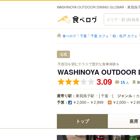
WASHINOYA OUTDOOR DINING GLOBAR - 東
食べログ
食べログ
千葉
千葉 カフェ
柏・松戸 カフェ
公式
手賀沼を望むテラスで贅沢な食事体験を
WASHINOYA OUTDOOR 
3.09
15
人
8
最寄り駅：
東我孫子駅
[
千葉
]
ジャンル：
カ
予算：
￥2,000～￥2,999
￥2,000～￥2,9
トップ
座席