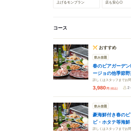
上げるモンブラン
店も安心◎
コース
おすすめ
飲み放題
春のビアガーデン
ージョの他季節野
詳しくはスタッフまでお問
3,980
2
円
(税込)
飲み放題
豪海鮮付き春のビ
ビ・ホタテ等海鮮
詳しくはスタッフまでお問