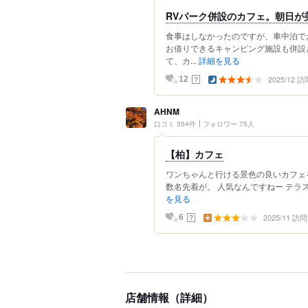
RVパーク併設のカフェ。朝日が
食事はしなかったのですが、車中泊で
お借りできるキャンピング施設も併設
て、カ...
詳細を見る
2025/12 訪
？
12
AHNM
口コミ 354件
フォロワー 75人
【柏】カフェ
ワンちゃんと行ける景色の良いカフェ
数名先着が。 人気なんですねー テラス
を見る
2025/11 訪問
？
6
店舗情報（詳細）