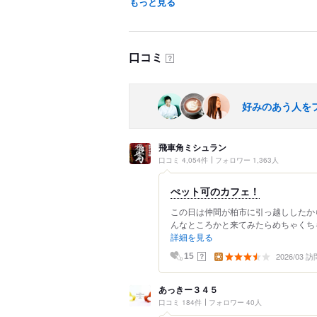
もっと見る
口コミ
？
好みのあう人を
飛車角ミシュラン
口コミ 4,054件
フォロワー 1,363人
ぺット可のカフェ！
この日は仲間が柏市に引っ越ししたか
んなところかと来てみたらめちゃくちゃ
詳細を見る
2026/03 訪
？
15
あっきー３４５
口コミ 184件
フォロワー 40人